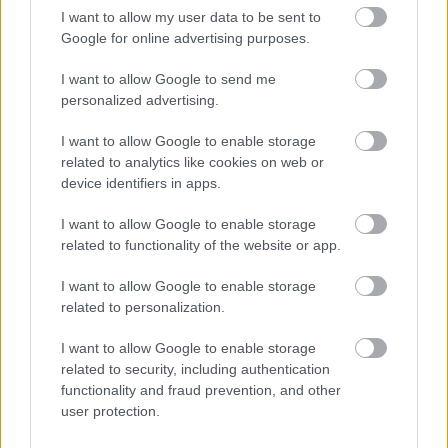
I want to allow my user data to be sent to
buherator
Google for online advertising purposes.
17 éve
I want to allow Google to send me
@zoli20
: CSRF esetén általában egy a célponttól
personalized advertising.
különböző oldalról kényszerítünk kérést a célpont
alkalmazás hosztja felé, de szerintem kár
I want to allow Google to enable storage
definiciókon vitatkozni.
related to analytics like cookies on web or
device identifiers in apps.
I want to allow Google to enable storage
|Z|
related to functionality of the website or app.
17 éve
@buherator
:
I want to allow Google to enable storage
Kezdjük előlről :)
related to personalization.
A hackerek megszerezték a naptárbejegyzés
I want to allow Google to enable storage
részleteit (és nem naptárbejegyzést kellett
related to security, including authentication
létrehozni, mint azt sok helyen tévesen közölték),
functionality and fraud prevention, and other
ezért igen, XSS is volt.
user protection.
Célponttól különböző oldal = outlookban megnyitott