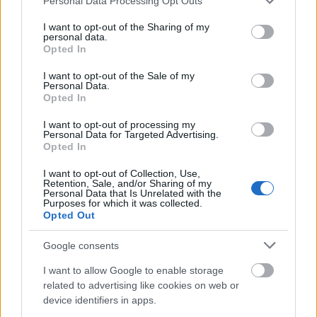
Personal Data Processing Opt Outs
services and may gather and store information including but
not limited to your visit or usage behaviour. You may click to
I want to opt-out of the Sharing of my
personal data.
grant or deny consent to Google and its third-party tags to
Opted In
use your data for below specified purposes in below Google
consent section.
I want to opt-out of the Sale of my
Personal Data.
Opted In
I want to opt-out of processing my
VAGY
Personal Data for Targeted Advertising.
Opted In
I want to opt-out of Collection, Use,
Retention, Sale, and/or Sharing of my
Personal Data that Is Unrelated with the
Purposes for which it was collected.
Opted Out
|Z|
17 éve
Google consents
Gondolom akkor ez nem csak XSS, hanem CSRF is
I want to allow Google to enable storage
volt egyben...
related to advertising like cookies on web or
device identifiers in apps.