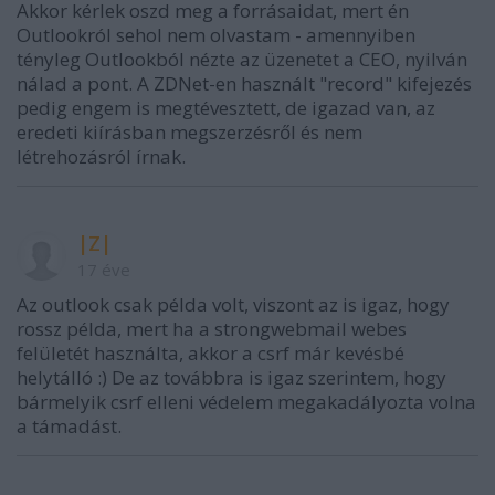
Akkor kérlek oszd meg a forrásaidat, mert én
Outlookról sehol nem olvastam - amennyiben
tényleg Outlookból nézte az üzenetet a CEO, nyilván
nálad a pont. A ZDNet-en használt "record" kifejezés
pedig engem is megtévesztett, de igazad van, az
eredeti kiírásban megszerzésről és nem
létrehozásról írnak.
|Z|
17 éve
Az outlook csak példa volt, viszont az is igaz, hogy
rossz példa, mert ha a strongwebmail webes
felületét használta, akkor a csrf már kevésbé
helytálló :) De az továbbra is igaz szerintem, hogy
bármelyik csrf elleni védelem megakadályozta volna
a támadást.