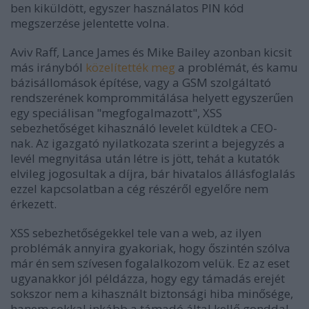
ben kiküldött, egyszer használatos PIN kód
megszerzése jelentette volna.
Aviv Raff, Lance James és Mike Bailey azonban kicsit
más irányból
közelítették meg
a problémát, és kamu
bázisállomások építése, vagy a GSM szolgáltató
rendszerének komprommitálása helyett egyszerűen
egy speciálisan "megfogalmazott", XSS
sebezhetőséget kihasználó levelet küldtek a CEO-
nak. Az igazgató nyilatkozata szerint a bejegyzés a
levél megnyitása után létre is jött, tehát a kutatók
elvileg jogosultak a díjra, bár hivatalos állásfoglalás
ezzel kapcsolatban a cég részéről egyelőre nem
érkezett.
XSS sebezhetőségekkel tele van a web, az ilyen
problémák annyira gyakoriak, hogy őszintén szólva
már én sem szívesen fogalalkozom velük. Ez az eset
ugyanakkor jól példázza, hogy egy támadás erejét
sokszor nem a kihasznált biztonsági hiba minősége,
hanem sokkal inkább a támadó által kellő gonddal