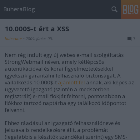
BuheraBlog
10.000$-t ért a XSS
buherator
•
2009. június 05.
7
Nem rég indult egy új webes e-mail szolgáltatás
StrongWebmail néven, amely kétlépcsős
autentikációval és korai figyelmeztetésekkel
igyekszik garantálni felhasználó biztonságát. A
vállalkozás 10.000$-t
ajánlott fel
annak, aki képes az
ügyvezető igazgató (szintén a rnedszerben
regisztrált) e-mail fiókját feltörni, pontosabban a
fiókhoz tartozó naptárba egy találkozó időpontot
felvenni.
Ehhez ráadásul az igazgató felhasználóneve és
jelszava is rendelkezésre állt, a problémát
(legalábbis a készítők szándékai szerint) egy SMS-