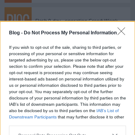
Flash 0-day - operation GreedyWonk
Blog -
Do Not Process My Personal Information
If you wish to opt-out of the sale, sharing to third parties, or
Cryptonite - RSA algoritmus: a jó
processing of your personal or sensitive information for
paraméterek jellemzői
targeted advertising by us, please use the below opt-out
section to confirm your selection. Please note that after your
opt-out request is processed you may continue seeing
interest-based ads based on personal information utilized by
Internet Explorer 0-day - Hóember
us or personal information disclosed to third parties prior to
hadművelet
your opt-out. You may separately opt-out of the further
disclosure of your personal information by third parties on the
IAB’s list of downstream participants. This information may
also be disclosed by us to third parties on the
IAB’s List of
Szólj hozzá!
Downstream Participants
that may further disclose it to other
third parties.
A hozzászóláshoz be kell lépned!
Please note that this website/app uses one or more Google