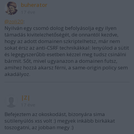
buherator
17 éve
@zoli20
:
Nyilván egy csomó dolog befolyásolja egy ilyen
támadás kivitelezhetőségét, de onnantól kezdve,
hogy az adott domainen szkriptelhetsz, már nem
sokat érsz az anti-CSRF technikákkal: lenyúlod a sütit
és legegyszerűbb esetben kézzel meg tudsz csinálni
bármit. Sőt, mivel ugyanazon a domainen futsz,
amihez hozzá akarsz férni, a same-origin policy sem
akadályoz.
|Z|
17 éve
Befejeztem az okoskodást, bizonyára sima
sütilenyúlós xss volt :) megyek inkább birkákat
toszogatni, az jobban megy :)