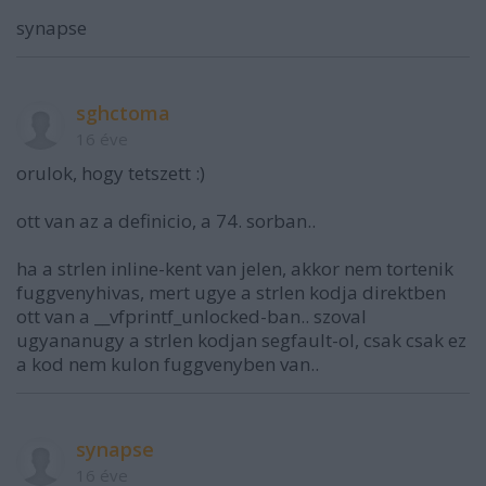
synapse
sghctoma
16 éve
orulok, hogy tetszett :)
ott van az a definicio, a 74. sorban..
ha a strlen inline-kent van jelen, akkor nem tortenik
fuggvenyhivas, mert ugye a strlen kodja direktben
ott van a __vfprintf_unlocked-ban.. szoval
ugyananugy a strlen kodjan segfault-ol, csak csak ez
a kod nem kulon fuggvenyben van..
synapse
16 éve