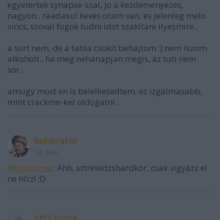
egyetertek synapse-szal, jo a kezdemenyezes,
nagyon.. raadasul keves oram van, es jelenleg melo
sincs, szoval fogok tudni idot szakitani ilyesmire..
a sort nem, de a tabla csokit behajtom :) nem iszom
alkoholt.. ha meg nehanapjan megis, az tuti nem
sor..
amugy most en is belelkesedtem, ez izgalmasabb,
mint crackme-ket oldogatni..
buherator
16 éve
@sghctoma
: Ahh, sztrétedzshardkór, csak vigyázz el
ne hízz! ;D
sghctoma