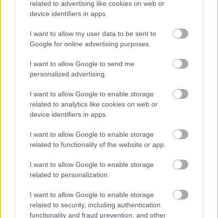
related to advertising like cookies on web or
egy argumentumunk van, a 666.. szoval az a 8
device identifiers in apps.
felesleges csillag szepen szedegeti a stack-rol az
ertekeket.. a kilencedik csillagnal mar benne jarunk
I want to allow my user data to be sent to
a __vfprintf_unlocked-ot hivo printf stack frame-
Google for online advertising purposes.
jeben, egesz pontosan a printf format string-jenek
cimen vagyunk.. a kovetkezo ertek a stack-en ugye a
I want to allow Google to send me
printf-nek megadott 666..
personalized advertising.
a csillagok elfogytak, jon egy s, beolvassuk string
I want to allow Google to enable storage
cimnek a 666-ot.. mivel ez nem egy ervenyes cim,
related to analytics like cookies on web or
mikor megprobalja hasznalni a fuggveny
device identifiers in apps.
(vfwprintf.c:1333), megkapjuk a varva vart SIGSEGV-
I want to allow Google to enable storage
t.. ha nem 's' szerepel a format string-ben, akkor
related to functionality of the website or app.
ugye a 666-ot nem memoriacimkent hasznaljuk,
ezert nem szall el..
I want to allow Google to enable storage
related to personalization.
egy megjegyzes: irtam az elozo kommentemben,
hogy a live NetBSD-n a strlen-ben szallt el a
I want to allow Google to enable storage
program.. a tippem az, hogy a 'rendes' NetBSD-ben
related to security, including authentication
levo __vfprintf_unlocked-ban a strlen inline-kent van
functionality and fraud prevention, and other