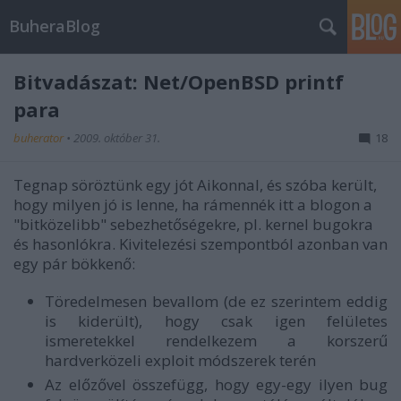
BuheraBlog
Bitvadászat: Net/OpenBSD printf
para
buherator
•
2009. október 31.
18
Tegnap söröztünk egy jót Aikonnal, és szóba került,
hogy milyen jó is lenne, ha rámennék itt a blogon a
"bitközelibb" sebezhetőségekre, pl. kernel bugokra
és hasonlókra. Kivitelezési szempontból azonban van
egy pár bökkenő:
Töredelmesen bevallom (de ez szerintem eddig
is kiderült), hogy csak igen felületes
ismeretekkel rendelkezem a korszerű
hardverközeli exploit módszerek terén
Az előzővel összefügg, hogy egy-egy ilyen bug