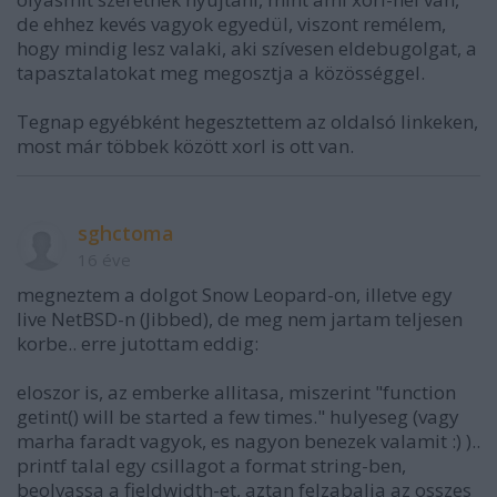
de ehhez kevés vagyok egyedül, viszont remélem,
hogy mindig lesz valaki, aki szívesen eldebugolgat, a
tapasztalatokat meg megosztja a közösséggel.
Tegnap egyébként hegesztettem az oldalsó linkeken,
most már többek között xorl is ott van.
sghctoma
16 éve
megneztem a dolgot Snow Leopard-on, illetve egy
live NetBSD-n (Jibbed), de meg nem jartam teljesen
korbe.. erre jutottam eddig:
eloszor is, az emberke allitasa, miszerint "function
getint() will be started a few times." hulyeseg (vagy
marha faradt vagyok, es nagyon benezek valamit :) )..
printf talal egy csillagot a format string-ben,
beolvassa a fieldwidth-et, aztan felzabalja az osszes