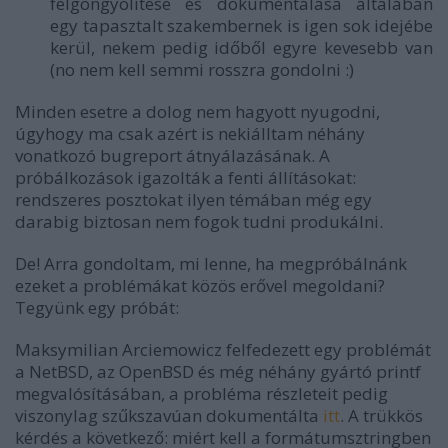
felgöngyölítése és dokumentálása általában
egy tapasztalt szakembernek is igen sok idejébe
kerül, nekem pedig időből egyre kevesebb van
(no nem kell semmi rosszra gondolni :)
Minden esetre a dolog nem hagyott nyugodni,
úgyhogy ma csak azért is nekiálltam néhány
vonatkozó bugreport átnyálazásának. A
próbálkozások igazolták a fenti állításokat:
rendszeres posztokat ilyen témában még egy
darabig biztosan nem fogok tudni produkálni.
De! Arra gondoltam, mi lenne, ha megpróbálnánk
ezeket a problémákat közös erővel megoldani?
Tegyünk egy próbát:
Maksymilian Arciemowicz felfedezett egy problémát
a NetBSD, az OpenBSD és még néhány gyártó printf
megvalósításában, a probléma részleteit pedig
viszonylag szűkszavúan dokumentálta
itt
. A trükkös
kérdés a következő: miért kell a formátumsztringben