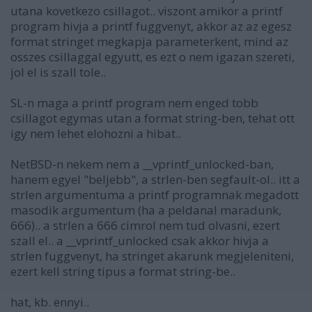
utana kovetkezo csillagot.. viszont amikor a printf
program hivja a printf fuggvenyt, akkor az az egesz
format stringet megkapja parameterkent, mind az
osszes csillaggal egyutt, es ezt o nem igazan szereti,
jol el is szall tole..
SL-n maga a printf program nem enged tobb
csillagot egymas utan a format string-ben, tehat ott
igy nem lehet elohozni a hibat..
NetBSD-n nekem nem a __vprintf_unlocked-ban,
hanem egyel "beljebb", a strlen-ben segfault-ol.. itt a
strlen argumentuma a printf programnak megadott
masodik argumentum (ha a peldanal maradunk,
666).. a strlen a 666 cimrol nem tud olvasni, ezert
szall el.. a __vprintf_unlocked csak akkor hivja a
strlen fuggvenyt, ha stringet akarunk megjeleniteni,
ezert kell string tipus a format string-be..
hat, kb. ennyi..