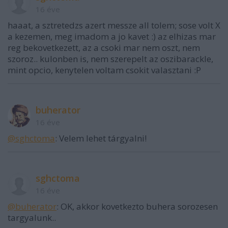
16 éve
haaat, a sztretedzs azert messze all tolem; sose volt X
a kezemen, meg imadom a jo kavet :) az elhizas mar
reg bekovetkezett, az a csoki mar nem oszt, nem
szoroz.. kulonben is, nem szerepelt az oszibarackle,
mint opcio, kenytelen voltam csokit valasztani :P
buherator
16 éve
@sghctoma
: Velem lehet tárgyalni!
sghctoma
16 éve
@buherator
: OK, akkor kovetkezto buhera sorozesen
targyalunk..