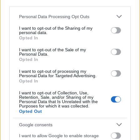
ugyanaz van vele, mint a printf programmal: nem
third parties.
csekkolja, hogy csillag utan csillag jon-e.. maradjunk
a Maksymilian altal adott peldanal, tehat hivjuk
Please note that this website/app uses one or more Google
Personal Data Processing Opt Outs
meg igy a printf-et:
services and may gather and store information including but
not limited to your visit or usage behaviour. You may click to
I want to opt-out of the Sharing of my
personal data.
printf("%*********s", 666);
grant or deny consent to Google and its third-party tags to
Opted In
use your data for below specified purposes in below Google
consent section.
a printf-en belul meghivodik a __vfprintf_unlocked a
I want to opt-out of the Sale of my
Personal Data.
kovetkezo parameterezessel:
Opted In
__vfprintf_unlocked(fp, "%*********s", 666);
I want to opt-out of processing my
Personal Data for Targeted Advertising.
Opted In
(az elso argumentum a standard out filepointere)
I want to opt-out of Collection, Use,
ez a fuggveny szepen fogja a format string-et,
Retention, Sale, and/or Sharing of my
Personal Data that Is Unrelated with the
elmegy benne az elso csillagig (vfwprintf.c:878), veszi
Purposes for which it was collected.
az argumentumlista elso elemet (666), es beallitja
Opted Out
erre az ertekre a width-et.. ezutan fogja a format
string kovetkezo karakteret, es mivel az is csillag,
Google consents
veszi az argumentumlista kovetkezo elemet, es
I want to allow Google to enable storage
megint beallitja a width-et.. a bokkeno az, hogy csak