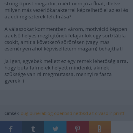
string típust megadni, miért nem jó a float, illetve
milyen más vezérlőkarakterrel képzelhető el az esi és
az edi regiszterek felülírása?
A válaszokat kommentben várom, motiváció képpen
az első helyes megfejtőnek felajánlok egy sört/tábla
csokit, amit a következő sörözésen (vagy más
eseményen ahol képviseltetem magam) behajthat!
Ja igen, egyebek mellett ez egy remek lehetőség arra,
hogy buta falme-ek helyett mindenki, akinek
szüksége van rá megmutassa, mennyire fasza
gyerek :)
Címkék:
bug
buherablog
openbsd
netbsd
az olvasó ír
printf