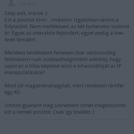
16 éve
Szép volt, srácok :)
Ezt a posztot khm... imádom. Izgatottan várom a
folytatást. Nem mellékesen, ez két buherator szobrot
ér. Egyet az interaktív fejtörőért, egyet pedig a low-
level témáért.
Mellékes kérdésként felvetem (bár valószínűleg
feltevésem csak zsibbadtságomból adódik), hogy
vajon ez a hiba képessé teszi-e kihasználóját az IP
manipulálására?
Most jól magatokrahagylak, mert rendesen rámfér
egy KV.
Utószó gyanánt még szeretném ismét megköszönni
ezt a remek posztot. Csak így tovább :)