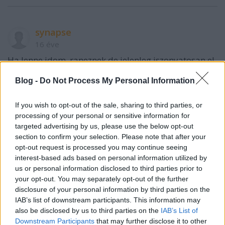
synapse
16 éve
Ha lenne idom, raneznek de jelenleg iszonyatosan el
vagyok maradva. Majd jovore :)
Blog -
Do Not Process My Personal Information
synapse
If you wish to opt-out of the sale, sharing to third parties, or
processing of your personal or sensitive information for
targeted advertising by us, please use the below opt-out
sghctoma
section to confirm your selection. Please note that after your
16 éve
opt-out request is processed you may continue seeing
interest-based ads based on personal information utilized by
ma volt idom melyebbre asni, ugyhogy telepitettem
us or personal information disclosed to third parties prior to
virtualis gepre egy NetBSD-t, elinditottam a SID
your opt-out. You may separately opt-out of the further
Station-t, es nekialltam bitvadaszni :)
disclosure of your personal information by third parties on the
IAB’s list of downstream participants. This information may
mint mar az elozo kommentemben is irtam, a printf
also be disclosed by us to third parties on the
IAB’s List of
fuggveny a ludas, az szall el.. tulajdonkeppen
Downstream Participants
that may further disclose it to other