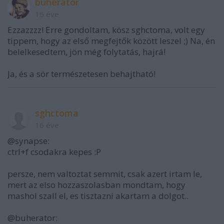
buherator
16 éve
Ezzazzzz! Erre gondoltam, kösz sghctoma, volt egy
tippem, hogy az első megfejtők között leszel ;) Na, én
belelkesedtem, jön még folytatás, hajrá!
Ja, és a sör természetesen behajtható!
sghctoma
16 éve
@synapse:
ctrl+f csodakra kepes :P
persze, nem valtoztat semmit, csak azert irtam le,
mert az elso hozzaszolasban mondtam, hogy
mashol szall el, es tisztazni akartam a dolgot..
@buherator: