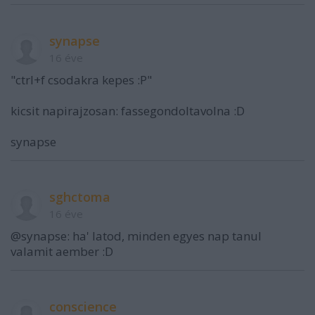
synapse
16 éve
"ctrl+f csodakra kepes :P"
kicsit napirajzosan: fassegondoltavolna :D
synapse
sghctoma
16 éve
@synapse: ha' latod, minden egyes nap tanul
valamit aember :D
conscience