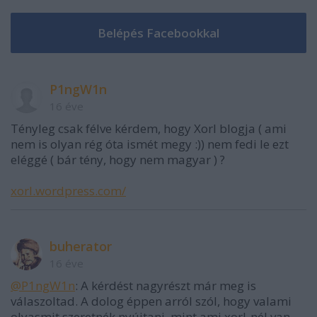
P1ngW1n
16 éve
Tényleg csak félve kérdem, hogy Xorl blogja ( ami
nem is olyan rég óta ismét megy :)) nem fedi le ezt
eléggé ( bár tény, hogy nem magyar ) ?
xorl.wordpress.com/
buherator
16 éve
@P1ngW1n
: A kérdést nagyrészt már meg is
válaszoltad. A dolog éppen arról szól, hogy valami
olyasmit szeretnék nyújtani, mint ami xorl-nél van,