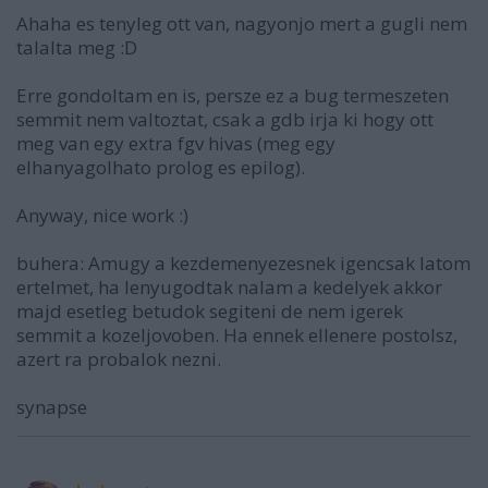
Ahaha es tenyleg ott van, nagyonjo mert a gugli nem
talalta meg :D
Erre gondoltam en is, persze ez a bug termeszeten
semmit nem valtoztat, csak a gdb irja ki hogy ott
meg van egy extra fgv hivas (meg egy
elhanyagolhato prolog es epilog).
Anyway, nice work :)
buhera: Amugy a kezdemenyezesnek igencsak latom
ertelmet, ha lenyugodtak nalam a kedelyek akkor
majd esetleg betudok segiteni de nem igerek
semmit a kozeljovoben. Ha ennek ellenere postolsz,
azert ra probalok nezni.
synapse