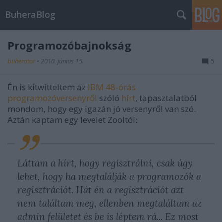
BuheraBlog
Programozóbajnokság
buherator
•
2010. június 15.
5
Én is kitwitteltem az
IBM 48-órás
programozóversenyről
szóló
hírt
, tapasztalatból
mondom, hogy egy igazán jó versenyről van szó.
Aztán kaptam egy levelet Zooltól:
Láttam a hírt, hogy regisztrálni, csak úgy
lehet, hogy ha megtalálják a programozók a
regisztrációt. Hát én a regisztrációt azt
nem találtam meg, ellenben megtaláltam az
admin felületet és be is léptem rá... Ez most