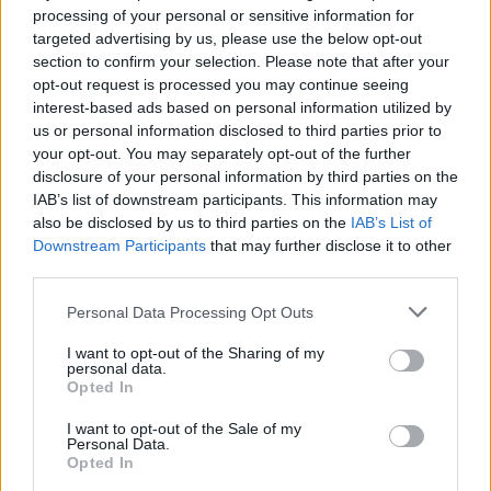
processing of your personal or sensitive information for
targeted advertising by us, please use the below opt-out
section to confirm your selection. Please note that after your
Címkék:
ibm
az olvasó ír
programozóbajnokság
opt-out request is processed you may continue seeing
interest-based ads based on personal information utilized by
us or personal information disclosed to third parties prior to
your opt-out. You may separately opt-out of the further
disclosure of your personal information by third parties on the
Ajánlott bejegyzések:
IAB’s list of downstream participants. This information may
also be disclosed by us to third parties on the
IAB’s List of
Downstream Participants
that may further disclose it to other
Viszlát, és kösz a halakat!
third parties.
Please note that this website/app uses one or more Google
Personal Data Processing Opt Outs
services and may gather and store information including but
not limited to your visit or usage behaviour. You may click to
I want to opt-out of the Sharing of my
personal data.
Nagycsoportos XBox hack
grant or deny consent to Google and its third-party tags to
Opted In
use your data for below specified purposes in below Google
consent section.
I want to opt-out of the Sale of my
Personal Data.
Opted In