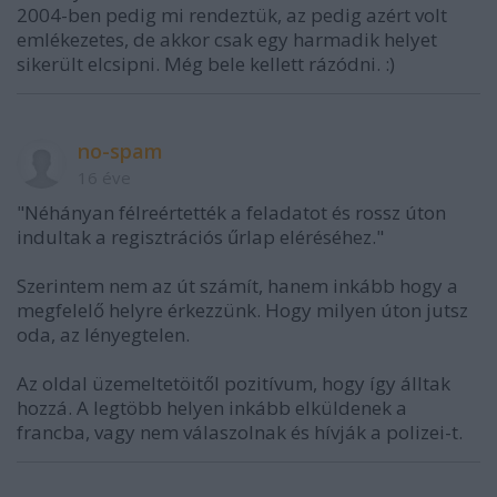
2004-ben pedig mi rendeztük, az pedig azért volt
emlékezetes, de akkor csak egy harmadik helyet
sikerült elcsipni. Még bele kellett rázódni. :)
no-spam
16 éve
"Néhányan félreértették a feladatot és rossz úton
indultak a regisztrációs űrlap eléréséhez."
Szerintem nem az út számít, hanem inkább hogy a
megfelelő helyre érkezzünk. Hogy milyen úton jutsz
oda, az lényegtelen.
Az oldal üzemeltetöitől pozitívum, hogy így álltak
hozzá. A legtöbb helyen inkább elküldenek a
francba, vagy nem válaszolnak és hívják a polizei-t.