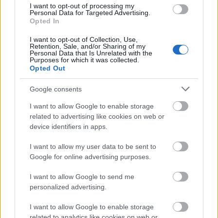
Paradigmaváltás
I want to opt-out of processing my
Personal Data for Targeted Advertising.
Opted In
I want to opt-out of Collection, Use,
Retention, Sale, and/or Sharing of my
Flash 0-day - operation GreedyWonk
Personal Data that Is Unrelated with the
Purposes for which it was collected.
Opted Out
Google consents
Hackelős Csapat
I want to allow Google to enable storage
related to advertising like cookies on web or
device identifiers in apps.
I want to allow my user data to be sent to
Szólj hozzá!
Google for online advertising purposes.
A hozzászóláshoz be kell lépned!
I want to allow Google to send me
personalized advertising.
I want to allow Google to enable storage
related to analytics like cookies on web or