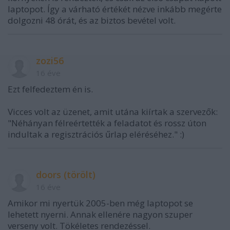
laptopot. Így a várható értékét nézve inkább megérte
dolgozni 48 órát, és az biztos bevétel volt.
zozi56
16 éve
Ezt felfedeztem én is.
Vicces volt az üzenet, amit utána kiírtak a szervezők:
"Néhányan félreértették a feladatot és rossz úton
indultak a regisztrációs űrlap eléréséhez." :)
doors (törölt)
16 éve
Amikor mi nyertük 2005-ben még laptopot se
lehetett nyerni. Annak ellenére nagyon szuper
verseny volt. Tökéletes rendezéssel.