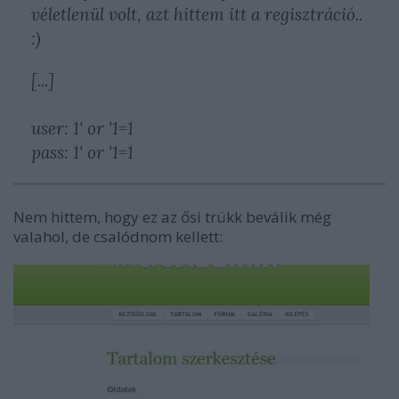
véletlenül volt, azt hittem itt a regisztráció..
:)
[...]
user: 1' or '1=1
pass: 1' or '1=1
Nem hittem, hogy ez az ősi trükk beválik még
valahol, de csalódnom kellett: