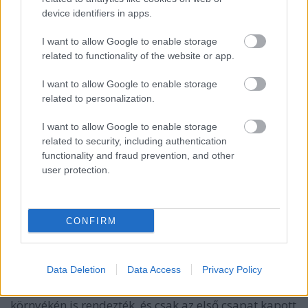
device identifiers in apps.
I want to allow Google to enable storage
related to functionality of the website or app.
VAGY
I want to allow Google to enable storage
related to personalization.
I want to allow Google to enable storage
related to security, including authentication
functionality and fraud prevention, and other
user protection.
sz0
16 éve
Annak idején az összes ismerős az IBM szoftverek
CONFIRM
miatt ódzkodott a versenytől. Ha Glassfish-el kellett
volna dolgozni, sokkal többen mentek volna. A
többség nem akart rászánni egy hétvégét a lassú
Data Deletion
Data Access
Privacy Policy
IBM-es szoftverekkel való szívásra. Ha jól emlékszem
akkoriban még ráadásul ZH- vagy vizsgaidőszak
környékén is rendezték, és csak az első csapat kapott