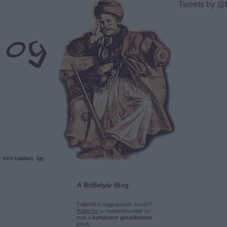
Tweets by @
t sem kaptam, így
A BitBetyár Blog
Túljártál a nagyokosok eszén?
Küldd be
a mutatványodat! (e-
mail a
buherator gmailkomra
jöhet)