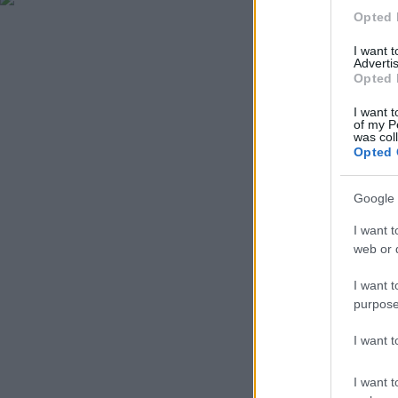
Opted 
I want 
Advertis
Opted 
I want t
of my P
was col
Opted 
Google 
I want t
web or d
I want t
purpose
I want 
I want t