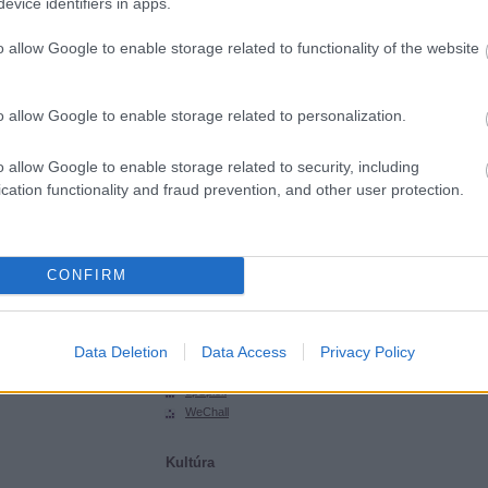
evice identifiers in apps.
SGHCToma
Synsecblog
o allow Google to enable storage related to functionality of the website
Szertár
Magyar oldalak
o allow Google to enable storage related to personalization.
Hacktivity
Hungarian Unix Portal
o allow Google to enable storage related to security, including
cation functionality and fraud prevention, and other user protection.
Külföldi oldalak
ExploitDB
Hack-A-Day
CONFIRM
Hackers for Charity
Packet Storm
Phrack
Data Deletion
Data Access
Privacy Policy
SecurityFocus
SecurityTube
upSploit
WeChall
Kultúra