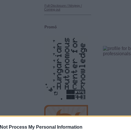
Full-Disclosure / Névjegy /
Coming out
Promó
i
Not Process My Personal Information
.