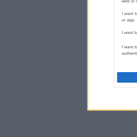
web or d
I want t
or app.
I want t
I want t
authenti