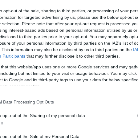
to opt-out of the sale, sharing to third parties, or processing of your per
formation for targeted advertising by us, please use the below opt-out s
r selection. Please note that after your opt-out request is processed y
eing interest-based ads based on personal information utilized by us or
disclosed to third parties prior to your opt-out. You may separately opt-
losure of your personal information by third parties on the IAB’s list of
. This information may also be disclosed by us to third parties on the
IA
Keresés
Participants
that may further disclose it to other third parties.
 that this website/app uses one or more Google services and may gath
including but not limited to your visit or usage behaviour. You may click 
 to Google and its third-party tags to use your data for below specifi
ogle consent section.
Címkék
0day
(
110
)
adobe
(
87
)
adobe
l Data Processing Opt Outs
reader
(
21
)
anonymous
(
26
)
apple
(
60
)
az olvasó ír
(
49
)
o opt-out of the Sharing of my personal data.
blackhat
(
20
)
botnet
(
22
)
bug
(
200
)
buherablog
(
44
)
buhera
In
sörözés
(
39
)
bukta
(
49
)
deface
(
38
)
dns
(
22
)
dos
(
29
)
o opt-out of the Sale of my Personal Data.
esemény
(
82
)
facebook
(
26
)