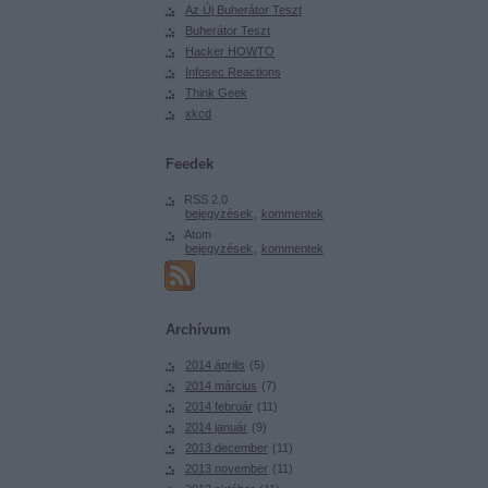
Az Új Buherátor Teszt
Buherátor Teszt
Hacker HOWTO
Infosec Reactions
Think Geek
xkcd
Feedek
RSS 2.0
bejegyzések
,
kommentek
Atom
bejegyzések
,
kommentek
Archívum
2014 április
(
5
)
2014 március
(
7
)
2014 február
(
11
)
2014 január
(
9
)
2013 december
(
11
)
2013 november
(
11
)