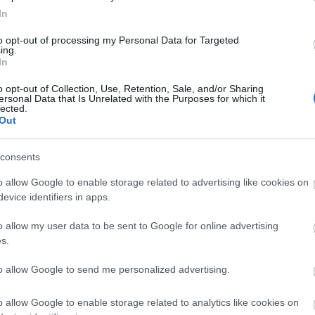
firefox
(
64
)
flash
(
33
)
gondolat
In
(
31
)
google
(
59
)
google chrome
(
36
)
hacktivity
(
37
)
hírek
(
117
)
to opt-out of processing my Personal Data for Targeted
ing.
incidens
(
224
)
internet explorer
In
(
88
)
iphone
(
35
)
java
(
50
)
jog
(
22
)
kína
(
21
)
kriptográfia
(
68
)
kultúra
(
21
)
linux
(
24
)
malware
o opt-out of Collection, Use, Retention, Sale, and/or Sharing
ersonal Data that Is Unrelated with the Purposes for which it
(
43
)
microsoft
(
142
)
móka
(
48
)
lected.
mozilla
(
23
)
office
(
26
)
oracle
Out
(
40
)
os x
(
43
)
patch
(
197
)
php
(
20
)
politika
(
31
)
privacy
(
58
)
programozás
(
22
)
safari
(
34
)
consents
sql injection
(
62
)
windows
(
85
)
xss
(
77
)
Címkefelhő
o allow Google to enable storage related to advertising like cookies on
evice identifiers in apps.
Magyar blogok
o allow my user data to be sent to Google for online advertising
0xFF
s.
Antivírus blog
ASVA.info
to allow Google to send me personalized advertising.
Breach
LockPicking
NOPblog
o allow Google to enable storage related to analytics like cookies on
ÖrdöglakatBlog