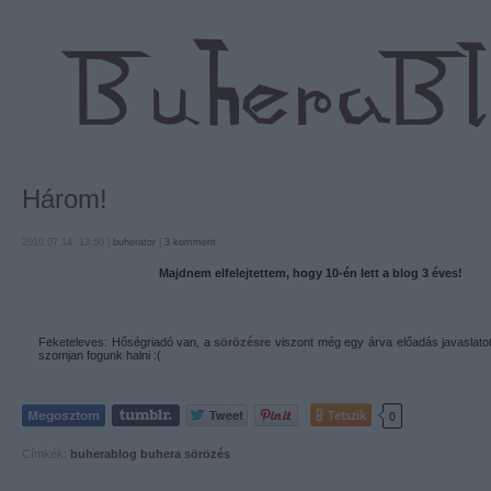
Három!
2010.07.14. 13:50 |
buherator
|
3
komment
Majdnem elfelejtettem, hogy 10-én lett a blog 3 éves!
Feketeleves: Hőségriadó van, a
sörözésre
viszont még egy árva előadás javaslato
szomjan fogunk halni :(
Tetszik
0
Címkék:
buherablog
buhera sörözés