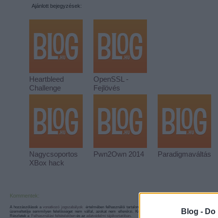
Ajánlott bejegyzések:
Heartbleed
OpenSSL -
Challenge
Fejlövés
Nagycsoportos
Pwn2Own 2014
Paradigmaváltás
XBox hack
Kommentek:
A hozzászólások a
vonatkozó jogszabályok
értelmében felhasználói tartalomnak minősülnek, értük a
szolgáltatás technika
Blog -
Do 
üzemeltetője semmilyen felelősséget nem vállal, azokat nem ellenőrzi. Kifogás esetén forduljon a blog szerkesztőjéhez
Részletek a
Felhasználási feltételekben
és az
adatvédelmi tájékoztatóban
.