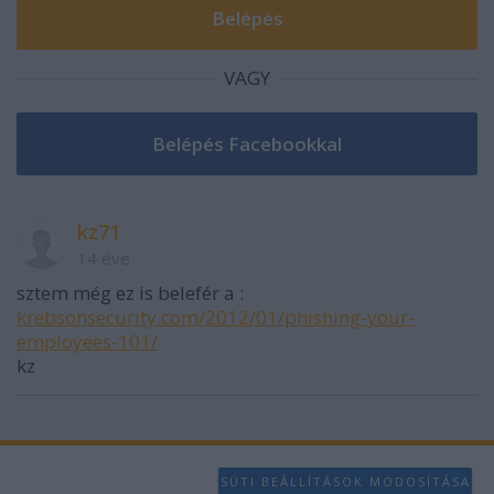
VAGY
kz71
14 éve
sztem még ez is belefér a :
krebsonsecurity.com/2012/01/phishing-your-
employees-101/
kz
SÜTI BEÁLLÍTÁSOK MÓDOSÍTÁSA