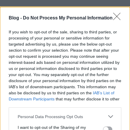
Butyka "IceMan" Róbert vs NASA - 3 év, 7 évre
felfüggesztve
Blog -
Do Not Process My Personal Information
A Prím egész jó
cikket
közölt a témában.
If you wish to opt-out of the sale, sharing to third parties, or
processing of your personal or sensitive information for
Még mindig Symantec
targeted advertising by us, please use the below opt-out
section to confirm your selection. Please note that after your
Bár
eddig úgy tűnt
, hogy a NAV forráskódja egy
opt-out request is processed you may continue seeing
indiai partnertől került ki, most
úgy tűnik
, magát a
interest-based ads based on personal information utilized by
Symantec rendszerét érte támadás még 2006-ban. A
us or personal information disclosed to third parties prior to
jelek szerint az incidens a víruskergető szoftver
your opt-out. You may separately opt-out of the further
mellett több kisebb eszköz forráskódját is érintette,
disclosure of your personal information by third parties on the
az eset azonban várhatóan nem fogja nagyon
IAB’s list of downstream participants. This information may
megrázni a céget, hiszen az új cél operációs
also be disclosed by us to third parties on the
IAB’s List of
rendszerek megjelenésével az ezekhez szorosan
Downstream Participants
that may further disclose it to other
integrálódó eszközök jelentős részét is át kellett írni
third parties.
az évek folyamán.
Please note that this website/app uses one or more Google
Personal Data Processing Opt Outs
Oracle frissítések
services and may gather and store information including but
not limited to your visit or usage behaviour. You may click to
I want to opt-out of the Sharing of my