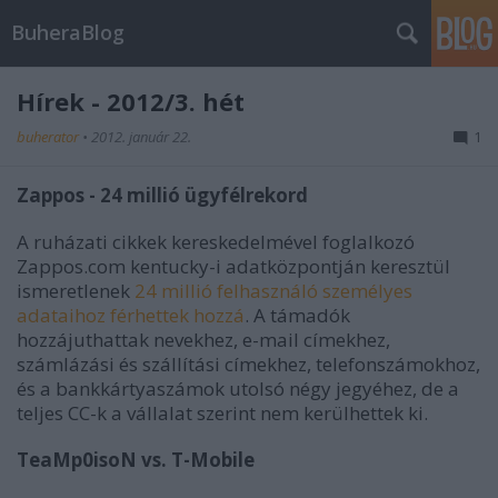
BuheraBlog
Hírek - 2012/3. hét
buherator
•
2012. január 22.
1
Zappos - 24 millió ügyfélrekord
A ruházati cikkek kereskedelmével foglalkozó
Zappos.com kentucky-i adatközpontján keresztül
ismeretlenek
24 millió felhasználó személyes
adataihoz férhettek hozzá
. A támadók
hozzájuthattak nevekhez, e-mail címekhez,
számlázási és szállítási címekhez, telefonszámokhoz,
és a bankkártyaszámok utolsó négy jegyéhez, de a
teljes CC-k a vállalat szerint nem kerülhettek ki.
TeaMp0isoN vs. T-Mobile