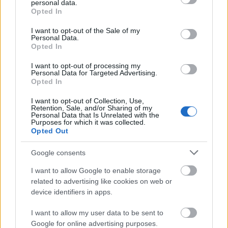
personal data.
Megjelent
az Oracle negyedéves frissítésainak
grant or deny consent to Google and its third-party tags to
Opted In
menetrendszerinti darabja. Az előző héten tévedtem
use your data for below specified purposes in below Google
a javításra kerülő hibákkal kapcsolatban,
consent section.
I want to opt-out of the Sale of my
Personal Data.
autentikáció nélküli kódfuttatásra alkalmas
Opted In
sebezhetőséget ugyanis nem látok a
listában
, bocs!
Az Oracle szerint a legkellemetlenebb javított
I want to opt-out of processing my
sebezhetőség az adatbázis szerver lelövésére ad
Personal Data for Targeted Advertising.
Opted In
lehetőséget, távolról, autentikáció nélkül, de hasonló
probléma érinti a Solaris TCP/IP stackjét is.
I want to opt-out of Collection, Use,
Retention, Sale, and/or Sharing of my
Personal Data that Is Unrelated with the
Régebben én is
filozofáltam egy sort
az Oracle CVSS
Purposes for which it was collected.
számítási módszerén, úgy látszik nem ok nélkül. A
Opted Out
januári CPU örömére ezzel kapcsolatban is
megjelent egy hosszabb,
tisztázó poszt
.
Google consents
I want to allow Google to enable storage
Izraeli vs. szaudi hackerek
related to advertising like cookies on web or
device identifiers in apps.
Az MTI egész
korrekt összefoglalót
közölt, az Izrael
és Szaud-Arábia közötti virtuális adok-kapokról.
I want to allow my user data to be sent to
Szvsz. ezek az akciók körülbelül annyira relevánsak,
Google for online advertising purposes.
mint az Anonok fenyegetései a mexikói drogkartellek