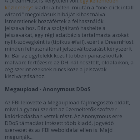
A DreamHost is kénytelen volt
egy kellemetlen
közleményt
kiadni a héten, miután a "one-click intall
wizard" megoldásuk hibáját kihasználva
ismeretlenek hozzáfértek a felhasználók
jelszavaihoz. Bár a szolgáltató hashelte a
jelszavakat, egy régi adatbázis tartalmazta azokat
nyílt-szövegként is (tipikus #fail), ezért a DreamHost
minden felhasználónál jelszóváltoztatást kényszerít
ki. Bár az ügyfelekk közül többen panaszkodtak
malware fertőzésre az DH-nál hosztolt, oldalaikon, a
cég szerint ezeknek nincs köze a jelszavak
kiszivárgásához.
Megaupload - Anonymous DDoS
Az FBI lelövette a Megaupload fájlmegosztó oldalt,
mivel a gyanú szerint az üzemeltetők szoftver-
kalózkodásban vettek részt. Az Anonymous erre
DDoS támadást intézett több kiadó, jogvédő
szervezet és az FBI weboldalai ellen is. Majd
megunják...