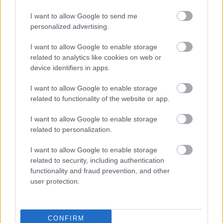
felé: a deface-elgetés meg néhány kB adat
I want to allow Google to send me
publikálása nem lesz hatással arra, hogy ki, mikor,
personalized advertising.
kit lő le/robbant fel.
I want to allow Google to enable storage
Facebook vs. Koobface
related to analytics like cookies on web or
device identifiers in apps.
A Facebook
nyilvánosságra hozta
a Koobface féreg
mögötti szervezet tagjainak nevét és profilját. A
I want to allow Google to enable storage
Koobface még 2008-ban kezdett el terjedni a
related to functionality of the website or app.
közösségi hálózaton, Adobe Flash frissítésnek
álcázva magát. A Facebook biztonsági csapata azóta
I want to allow Google to enable storage
folyamatosan dolgozott a károk enyhítésén, illetve a
related to personalization.
tettesek kézrekerítésén.
Az erőfeszítések
eredményeként
a féreg 9 hónapja eltűnt a
I want to allow Google to enable storage
Facebookról, de más közösségi oldalakon továbbra
related to security, including authentication
functionality and fraud prevention, and other
is aktív maradt.
user protection.
Mivel a legújabb Hacktiont még nem látom TeCsőn,
CONFIRM