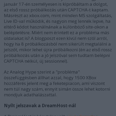
január 17-én személyesen is kipróbáltam a dolgot,
az első rossz próbálkozás után CAPTCHA-t kaptam.
Másrészt az xbox.com, mint minden MS szolgáltatás,
Live ID-val működik, és nagyon meg lennék lepve, ha
eltérő kódot használnának a különböző site-okon a
beléptetésre. Miért nem érintett ez a probléma más
oldalakat is? A blogposzt ezen kívül nem szól arról,
hogy ha 8 próbálkozásból nem sikerült megtalálni a
jelszót, mikor lehet újra próbálkozni (én az első rossz
próbálkozás után a jó jelszóval sem tudtam belépni
CAPTCHA nélkül, új sessionnel).
Az Analog Hype szerint a "probléma"
összefüggésben állhat azzal, hogy 1500 XBox
hozzáférés jelent meg a feketepiacon, ami viszont
nem túl nagy szám, ennyit simán össze lehet kotorni
mondjuk adathalászattal.
Nyílt jelszavak a DreamHost-nál