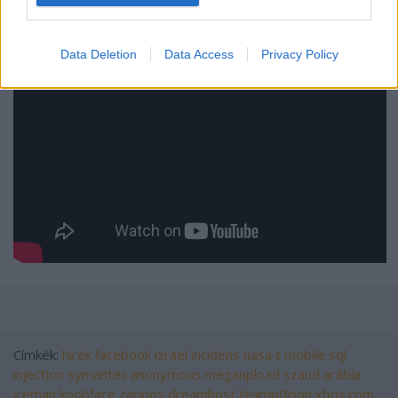
nézzétek ezt (thx detritus!):
Data Deletion
Data Access
Privacy Policy
Címkék:
hírek
facebook
izrael
incidens
nasa
t mobile
sql
injection
symantec
anonymous
megaupload
szaud arábia
iceman
koobface
zappos
dreamhost
teamp0ison
xbox.com