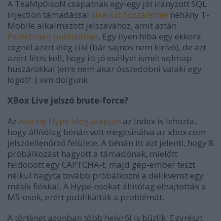
A TeaMp0isoN csapatnak egy-egy jól irányzott SQL
injection támadással
sikerült hozzáférnie
néhány T-
Mobile alkalmazott jelszavához, amit aztán
Pastebinen publikáltak
. Egy ilyen hiba egy ekkora
cégnél azért elég ciki (bár sajnos nem kirívó), de azt
azért létni kell, hogy itt jó eséllyel ismét sqlmap-
huszárokkal (erre nem akar összedobni valaki egy
logót? :) van dolgunk.
XBox Live jelszó brute-force?
Az
Analog Hype blog alapján
az Index is lehozta,
hogy állítólag bénán volt megcsinálva az xbox.com
jelszóellenőrző felülete. A bénán itt azt jelenti, hogy 8
próbálkozást hagyott a támadónak, mielőtt
feldobott egy CAPTCHA-t, majd gép-ember teszt
nélkül hagyta tovább próbálkozni a delikvenst egy
másik fiókkal. A Hype-osokat állítólag elhajtották a
MS-osok, ezért publikálták a problémát.
A történet azonban több helyről is bűzlik: Egyrészt