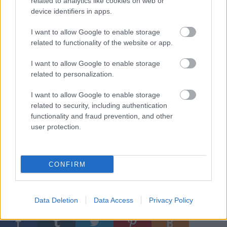
related to analytics like cookies on web or
device identifiers in apps.
I want to allow Google to enable storage
related to functionality of the website or app.
I want to allow Google to enable storage
related to personalization.
I want to allow Google to enable storage
related to security, including authentication
functionality and fraud prevention, and other
user protection.
CONFIRM
Címkék:
google
sony
michael jackson
incidens
nasa
iss
jacko
chrome
backtrack
bitcoin
linode
pwnium
Data Deletion
Data Access
Privacy Policy