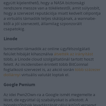
együtt kijelenthető, hogy a NASA biztonsági
rendszere messze van a tökéletestől, amit súlyosbít,
hogy a szervezet reputációja miatt kedvelt célpontja
a virtuális támadók teljes skálájának, a wannabe-
ktől a jól szervezett, államilag szponzorált
csapatokig.
Linode
Ismeretlen támadók az online ügyfélszolgálati
felület hibáját kihasználva
átvették az irányítást
több, a Linode cloud szolgáltatónál tartott hoszt
felett. Az incidensben érintett több BitCoinnal
foglalkozó szervezet is, az akció során
több százezer
dollárnyi
virtuális valutát loptak el.
Google Pwnium
Az idei Pwn2Own-ra a Google ismét megemelte a
lécet, de egyúttal új szabályokat is alkotott. A
böngészőhibák levadászását célul kitűző versenyt