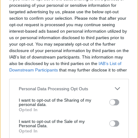
a böngésző:
processing of your personal or sensitive information for
targeted advertising by us, please use the below opt-out
A 20.000 dolláros díj akkor vihető el, ha a
section to confirm your selection. Please note that after your
Chrome-tól független hibát, például Flash vagy
opt-out request is processed you may continue seeing
Windows sebezhetőséget használt ki a támadó.
interest-based ads based on personal information utilized by
40.000 dollár jár, ha legalább egy hiba a
us or personal information disclosed to third parties prior to
Chrome-ot érinti, de a teljes felhasználói
your opt-out. You may separately opt-out of the further
jogkörrel történő kódfuttatáshoz más szoftver
disclosure of your personal information by third parties on the
hibáját is ki kellett használni.
IAB’s list of downstream participants. This information may
also be disclosed by us to third parties on the
IAB’s List of
A 60.000 dolláros fődíj akkor vihető haza, ha a
Downstream Participants
that may further disclose it to other
teljes felhasználói jogkört tisztán Chrome
third parties.
hibákkal érte el a támadó.
Please note that this website/app uses one or more Google
Personal Data Processing Opt Outs
Bár a díjazás innen nézve nagyvonalúnak tűnhet, a
services and may gather and store information including but
profi böngészőbuherátorok általában ilyen
not limited to your visit or usage behaviour. You may click to
I want to opt-out of the Sharing of my
personal data.
feltételrendszer mellett keveslik a felajánlott díjakat
grant or deny consent to Google and its third-party tags to
Opted In
- úgy látszik mindenki nagyon vigyáz az anti-
use your data for below specified purposes in below Google
sandbox kódjaira. Bár a VUPEN-nél tavaly még azt
consent section.
I want to opt-out of the Sale of my
állították, hogy a középső díjért idén
hajlandóak
Personal Data.
Opted In
lennének ne
kimenni a Chrome-nak,
most