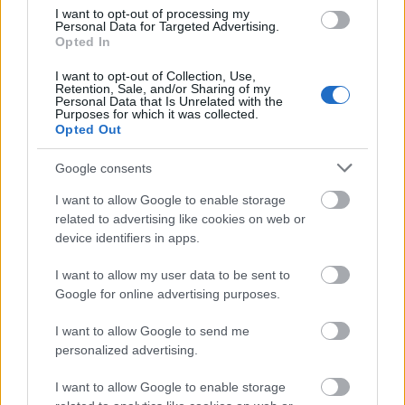
visszakoznak
. Minden esetre akár lesz versenyző,
I want to opt-out of processing my
akár nem, a Google jól fog járni.
Personal Data for Targeted Advertising.
Opted In
Backtrack 5 R2
I want to opt-out of Collection, Use,
Retention, Sale, and/or Sharing of my
Megjelent
a legnépszerűbb behatolástesztelő
Personal Data that Is Unrelated with the
Purposes for which it was collected.
disztribúció második karbantartási kiadása. Az R2-
Opted Out
ben új kernel, és egy halom új eszköz is helyet
kapott. A disztró ezen túl megkapja az upstream
Google consents
Ubuntu frissítéseit is, persze megfelelő integrációs
tesztelés után.
I want to allow Google to enable storage
related to advertising like cookies on web or
Lenyúlták Jacko hagyatékát
device identifiers in apps.
A Sony
I want to allow my user data to be sent to
beismerte
, hogy egy korábbi incidens során
Google for online advertising purposes.
támadók hozzáfértek a vállalat által 250 millió
dollárért megvásárolt Michael Jackson
I want to allow Google to send me
diszkográfiához, melyben eddig sosem hallott,
personalized advertising.
kiadatlan felvételek is szerepelnek. Valaki úgy
hallgathatja a Thrillert, ahogy mi még soha...
I want to allow Google to enable storage