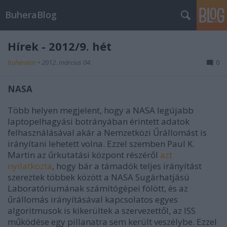
BuheraBlog
Hírek - 2012/9. hét
buherator
•
2012. március 04.
0
NASA
Több helyen megjelent, hogy a NASA legújabb
laptopelhagyási botrányában érintett adatok
felhasználásával akár a Nemzetközi Űrállomást is
irányítani lehetett volna. Ezzel szemben Paul K.
Martin az űrkutatási központ részéről
azt
nyilatkozta
, hogy bár a támadók teljes irányítást
szereztek többek között a NASA Sugárhatjású
Laboratóriumának számítógépei fölött, és az
űrállomás irányításával kapcsolatos egyes
algoritmusok is kikerültek a szervezettől, az ISS
működése egy pillanatra sem került veszélybe. Ezzel