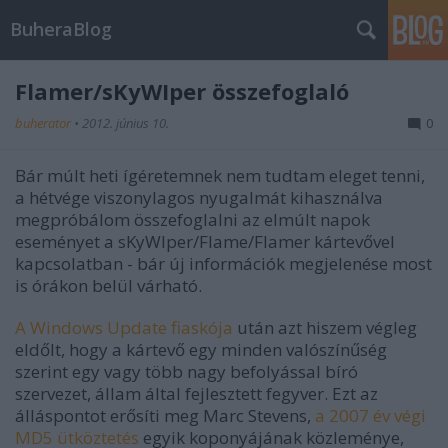
BuheraBlog
Flamer/sKyWIper összefoglaló
buherator
•
2012. június 10.
0
Bár múlt heti ígéretemnek nem tudtam eleget tenni,
a hétvége viszonylagos nyugalmát kihasználva
megpróbálom összefoglalni az elmúlt napok
eseményet a sKyWIper/Flame/Flamer kártevővel
kapcsolatban - bár új információk megjelenése most
is órákon belül várható.
A Windows Update fiaskója
után azt hiszem végleg
eldőlt, hogy a kártevő egy minden valószínűség
szerint egy vagy több nagy befolyással bíró
szervezet, állam által fejlesztett fegyver. Ezt az
álláspontot erősíti meg Marc Stevens,
a 2007 év végi
MD5 ütköztetés
egyik koponyájának közleménye,