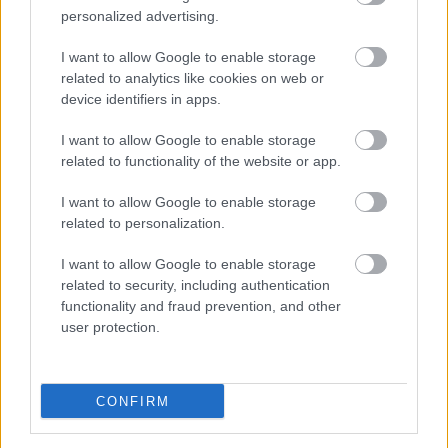
personalized advertising.
I want to allow Google to enable storage
Címkék:
microsoft
windows
hírek
windows update
md5
related to analytics like cookies on web or
flamer
skywiper
gofas
device identifiers in apps.
I want to allow Google to enable storage
related to functionality of the website or app.
Ajánlott bejegyzések:
I want to allow Google to enable storage
related to personalization.
I want to allow Google to enable storage
Viszlát, és kösz a halakat!
related to security, including authentication
functionality and fraud prevention, and other
user protection.
Word RTF memória korrupció 0-day
CONFIRM