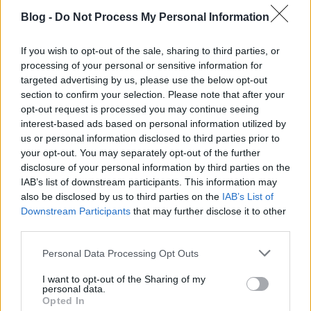
megvizsgálhassák azokat
. Már maguknak a
céldomaineknek a felderítése a 80 feltárt domainnel
Blog -
Do Not Process My Personal Information
és a regisztrációkhoz használt hamis identitások
garmadájával is mutatja az akció volumenét. Mint a
If you wish to opt-out of the sale, sharing to third parties, or
beérkező adatokból kiderült, a Flamer HTTP
processing of your personal or sensitive information for
csomagokon keresztül kommunikál, üzeneteit
targeted advertising by us, please use the below opt-out
egyszerű XOR eljárással obfuszkálja - ez már elég a
section to confirm your selection. Please note that after your
legtöbb hálózatból történő kitöréshez. Az adatok
opt-out request is processed you may continue seeing
megfejtése után kiderült, hogy a kártevő számos
interest-based ads based on personal information utilized by
verzióban működik, a legfrissebb megfigyelt a
us or personal information disclosed to third parties prior to
2.243-as azonosítót kapta - az értékből és a
your opt-out. You may separately opt-out of the further
felbontás pontosságából tippelhetünk akár a
disclosure of your personal information by third parties on the
szoftver korára is.
IAB’s list of downstream participants. This information may
also be disclosed by us to third parties on the
IAB’s List of
Az irányítás részleges elvesztésére természetesen a
Downstream Participants
that may further disclose it to other
third parties.
támadók is hamar reagáltak egy speciális
önmegsemmisítő modul telepítésével. Bár a
Please note that this website/app uses one or more Google
Personal Data Processing Opt Outs
Flamernek eleve elküldhető egy SUICIDE parancs, a
services and may gather and store information including but
Symantec honeypotjaiba a lépés nyomán
egy
not limited to your visit or usage behaviour. You may click to
I want to opt-out of the Sharing of my
teljesen új modul esett be
, ami egy hosszú beégetett
personal data.
grant or deny consent to Google and its third-party tags to
Opted In
lista alapján írja felül és törli a kártevő fájljait,
use your data for below specified purposes in below Google