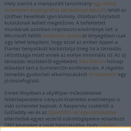
mely szerint a manipulált tanúsítvány
egy eddig
ismeretlen kriptográfiai támadással készült
, tehát az
szoftver bevetését igen komoly, titokban folytatott
kutatásnak kellett megelőznie. A befektetett
munkának azonban impresszív eredménye lett: a
Microsoft hétfői
rendkívüli javítás
át lényegében csak
úgy lehet telepíteni, hogy ezzel az ember éppen a
Flamer benyalását kockáztatja (még ha a támadás
célzottsága miatt ennek az esélye minimális is). Az új
támadás részleteiről egyébként
Alex Sotirov
holnap
előadást tart a Summerc0n konferencián. A régebbi
támadás gyakorlati alkalmazásáról
itt olvasható
egy
jó összefoglaló.
Ennek fényében a sKyWIper működésének
feltérképezésére irányuló kísérletek eredményei is
más színezetet kapnak: A Kaspersky szakértői a
GoDaddy-vel és az
OpenDNS-sel együttműködve
eltérítettek egyes vezérlő számítógépekre vonatkozó
DNS kéréseket a saját hálózatukba, hogy
jobban