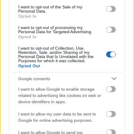
önmagát is beleértve. A lista remélhetőleg új
consent section.
I want to opt-out of the Sale of my
nyomokhoz is elvezeti majd a szakértőket. A
Personal Data.
Symantec munkatársai ezen kívül összeállítottak egy
Opted In
listát a sKyWIper "appjairól", demonstrálandó a
I want to opt-out of processing my
kártevő adatgyűjtő képességeit.
A tekintélyes méretű
Personal Data for Targeted Advertising.
lista
legérdekesebb elemei a hagyományos hálózati
Opted In
felderítést, illetve elterjedt fájlformátumok
I want to opt-out of Collection, Use,
feldolgozását végző elemek mellett megtalálható
Retention, Sale, and/or Sharing of my
kevésbé gyakori szoftverek, pl. FTP kliensek, távoli
Personal Data that Is Unrelated with the
Purposes for which it was collected.
elérést biztosítő szoftverek - a kíváncsiskodók
Opted Out
minden bizonnyal jól informáltak voltak a célpontok
szoftver preferenciáit illetően.
Google consents
Miközben pedig a világ tekintete a Flameren csüng
I want to allow Google to enable storage
(de vicces szó ez :), a Gofas trójai a jól megszokott
related to advertising like cookies on web or
banki adatok helyett
AutoCAD fájlokra vetett szemet
device identifiers in apps.
áthelyezve a célcsoportot az egyszeri felhasználókról
I want to allow my user data to be sent to
sokkal érdekesebb célpontok irányába.
A szellem
Google for online advertising purposes.
bizony kiszabadult a palackól
.
I want to allow Google to send me