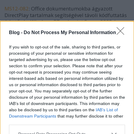
MS12-082
: Office dokumentumokba ágyazott
DirectPlay tartalmak segítségével távoli kódfuttatás
érhető el a Windows RT, valamint Server 2008 és
2012-n kívül minden Windows változaton.
Blog -
Do Not Process My Personal Information
MS12-083
: A Microsoft IP-over-HTTPS (hogy mik
vannak?) protokollmegvalósítása elfogad visszavont
If you wish to opt-out of the sale, sharing to third parties, or
tanúsítványokat is, ami lehetőséget adhat a
processing of your personal or sensitive information for
targeted advertising by us, please use the below opt-out
hitelesítő eljárások megkerülésére. A probléma
section to confirm your selection. Please note that after your
elsősorban az IP-HTTPS protokollt előszeretettel
opt-out request is processed you may continue seeing
használható DirectAccess VPN-helyettesítő
interest-based ads based on personal information utilized by
szolgáltatásokat érinti.
us or personal information disclosed to third parties prior to
your opt-out. You may separately opt-out of the further
Az Internet Explorer ebben a hónapban ugyan
disclosure of your personal information by third parties on the
érintetlen maradt a microsoft részéről, ne felejtsétek
IAB’s list of downstream participants. This information may
el, hogy az Adobe szinkronizált frissítési ciklusával
also be disclosed by us to third parties on the
IAB’s List of
elérhetővé váltak új Flash változatok is
. A javított
Downstream Participants
that may further disclose it to other
sérülékenységek némelyikét Windows platformokkal
third parties.
szemben már aktívan kihasználják, ezért frissítsetek,
amint lehet! Az Adobe emellett a ColdFusion-ön is
Please note that this website/app uses one or more Google