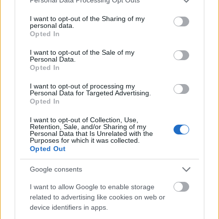
Personal Data Processing Opt Outs
tolt egyet
.
services and may gather and store information including but
not limited to your visit or usage behaviour. You may click to
I want to opt-out of the Sharing of my
personal data.
Bónuszként
úgy tűnik
, hogy az Internet Explorer
grant or deny consent to Google and its third-party tags to
Opted In
feliratkozik néhány olyan OS-eseményre is, ami a
use your data for below specified purposes in below Google
saját ablakán kívül történik, így egy egyszerű
consent section.
I want to opt-out of the Sale of my
Personal Data.
JavaScripttel követni lehet a felhasználók
Opted In
egérmozgását, illetve bizonyos billentyűinek
állapotát is. A Microsoft állítólag október óta tud a
I want to opt-out of processing my
dologról, de javítani egyelőre nem terveznek.
Personal Data for Targeted Advertising.
Opted In
I want to opt-out of Collection, Use,
Retention, Sale, and/or Sharing of my
Personal Data that Is Unrelated with the
Purposes for which it was collected.
Opted Out
Google consents
I want to allow Google to enable storage
related to advertising like cookies on web or
device identifiers in apps.