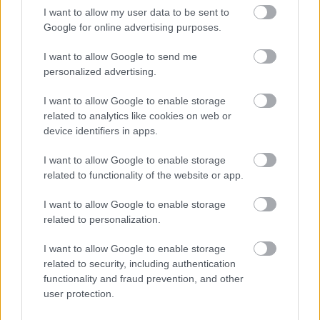
I want to allow my user data to be sent to
Google for online advertising purposes.
I want to allow Google to send me
personalized advertising.
I want to allow Google to enable storage
related to analytics like cookies on web or
device identifiers in apps.
Címkék:
microsoft
windows
flash
patch
office
adobe
exchange
internet explorer
word
oracle
chromium
truetype
I want to allow Google to enable storage
directaccess
opentype
win32k.sys
ip-https
directplay
related to functionality of the website or app.
outside in
I want to allow Google to enable storage
related to personalization.
I want to allow Google to enable storage
Ajánlott bejegyzések:
related to security, including authentication
functionality and fraud prevention, and other
user protection.
Viszlát, és kösz a halakat!