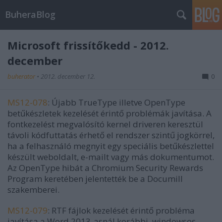
BuheraBlog
Microsoft frissítőkedd - 2012.
december
buherator
•
2012. december 12.
0
MS12-078
: Újabb TrueType illetve OpenType
betűkészletek kezelését érintő problémák javítása. A
fontkezelést megvalósító kernel driveren keresztül
távoli kódfuttatás érhető el rendszer szintű jogkörrel,
ha a felhasználó megnyit egy speciális betűkészlettel
készült weboldalt, e-mailt vagy más dokumentumot.
Az OpenType hibát a Chromium Security Rewards
Program keretében jelentették be a Documill
szakemberei.
MS12-079
: RTF fájlok kezelését érintő probléma
javítása a Word 2013-asnál korábbi, windowsos