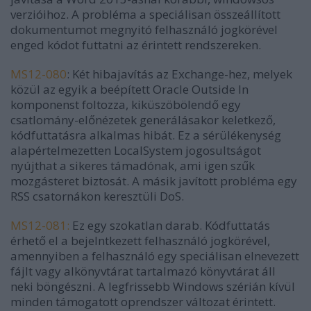
verzióihoz. A probléma a speciálisan összeállított
dokumentumot megnyitó felhasználó jogkörével
enged kódot futtatni az érintett rendszereken.
MS12-080
: Két hibajavítás az Exchange-hez, melyek
közül az egyik a beépített Oracle Outside In
komponenst foltozza, kiküszöbölendő egy
csatlomány-előnézetek generálásakor keletkező,
kódfuttatásra alkalmas hibát. Ez a sérülékenység
alapértelmezetten LocalSystem jogosultságot
nyújthat a sikeres támadónak, ami igen szűk
mozgásteret biztosát. A másik javított probléma egy
RSS csatornákon keresztüli DoS.
MS12-081:
Ez egy szokatlan darab. Kódfuttatás
érhető el a bejelntkezett felhasználó jogkörével,
amennyiben a felhasználó egy speciálisan elnevezett
fájlt vagy alkönyvtárat tartalmazó könyvtárat áll
neki böngészni. A legfrissebb Windows szérián kívül
minden támogatott oprendszer változat érintett.