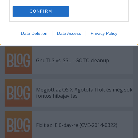
CONFIRM
DualEC a gyakorlatban
Data Deletion
Data Access
Privacy Policy
GnuTLS vs. SSL - GOTO cleanup
Megjött az OS X #gotofail folt és még sok
fontos hibajavítás
FixIt az IE 0-day-re (CVE-2014-0322)