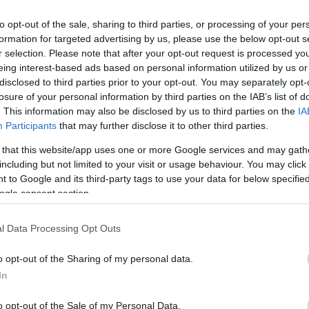
to opt-out of the sale, sharing to third parties, or processing of your per
formation for targeted advertising by us, please use the below opt-out s
r selection. Please note that after your opt-out request is processed y
eing interest-based ads based on personal information utilized by us or
disclosed to third parties prior to your opt-out. You may separately opt-
losure of your personal information by third parties on the IAB’s list of
. This information may also be disclosed by us to third parties on the
IA
Keresés
Participants
that may further disclose it to other third parties.
 that this website/app uses one or more Google services and may gath
including but not limited to your visit or usage behaviour. You may click 
i
.
 to Google and its third-party tags to use your data for below specifi
ogle consent section.
Címkék
0day
(
110
)
adobe
(
87
)
adobe
l Data Processing Opt Outs
reader
(
21
)
anonymous
(
26
)
apple
(
60
)
az olvasó ír
(
49
)
o opt-out of the Sharing of my personal data.
blackhat
(
20
)
botnet
(
22
)
bug
(
200
)
buherablog
(
44
)
buhera
In
sörözés
(
39
)
bukta
(
49
)
deface
(
38
)
dns
(
22
)
dos
(
29
)
o opt-out of the Sale of my Personal Data.
esemény
(
82
)
facebook
(
26
)