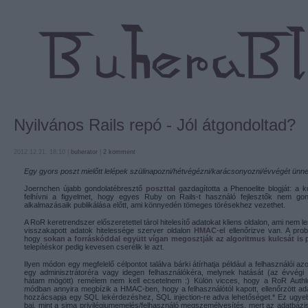
Nyilvános Rails repó - Jól átgondoltad?
2012.12.21. 18:10 |
buherator
|
2
komment
Egy gyors poszt mielőtt lelépek szülinapozni/hétvégézni/karácsonyozni/évvégét ünne
Joernchen újabb gondolatébresztő
poszttal
gazdagította a Phenoelite blogját: a k
felhívni a figyelmet, hogy egyes Ruby on Rails-t használó fejlesztők nem go
alkalmazásaik publikálása előtt, ami könnyedén tömeges törésekhez vezethet.
A RoR keretrendszer előszeretettel tárol hitelesítő adatokat kliens oldalon, ami nem l
visszakapott adatok hitelessége szerver oldalon
HMAC
-el ellenőrizve van. A pr
hogy
sokan a forráskóddal együtt vígan megosztják az algoritmus kulcsát is
p
telepítéskor pedig kevesen cserélik le azt.
Ilyen módon egy megfelelő célpontot találva bárki átírhatja például a felhasználói az
egy adminisztrátoréra vagy idegen felhasználókéra, melynek hatását (az évvégi
hátam mögött) remélem nem kell ecsetelnem :) Külön vicces, hogy a RoR Authlo
módban annyira megbízik a HMAC-ben, hogy a felhasználótól kapott, ellenőrzött ad
hozzácsapja egy SQL lekérdezéshez, SQL injection-re adva lehetőséget.* Ez ugye
baj, mint a sima privilégiumemelés/felhasználó megszemélyesítés, mert az adatbázi