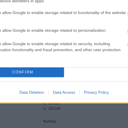
evice identifiers in apps.
SGHCToma
Synsecblog
o allow Google to enable storage related to functionality of the website
Szertár
Magyar oldalak
o allow Google to enable storage related to personalization.
Hacktivity
Hungarian Unix Portal
o allow Google to enable storage related to security, including
cation functionality and fraud prevention, and other user protection.
Külföldi oldalak
ExploitDB
Hack-A-Day
CONFIRM
Hackers for Charity
Packet Storm
Phrack
Data Deletion
Data Access
Privacy Policy
SecurityFocus
SecurityTube
upSploit
WeChall
Kultúra