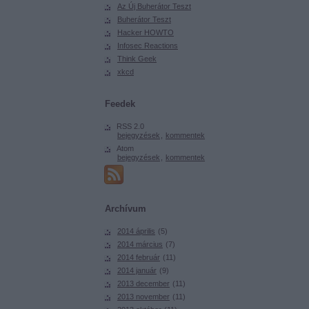
Az Új Buherátor Teszt
Buherátor Teszt
Hacker HOWTO
Infosec Reactions
Think Geek
xkcd
Feedek
RSS 2.0
bejegyzések
,
kommentek
Atom
bejegyzések
,
kommentek
Archívum
2014 április
(
5
)
2014 március
(
7
)
2014 február
(
11
)
2014 január
(
9
)
2013 december
(
11
)
2013 november
(
11
)