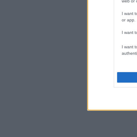
web or d
I want t
or app.
I want t
I want t
authenti