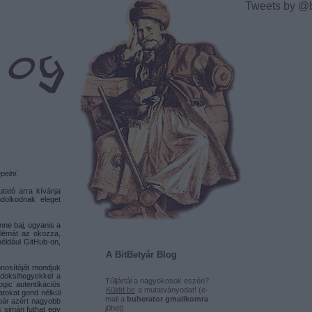
Tweets by @
pelni.
utató arra kívánja
ndolkodnak eleget
enne baj, ugyanis a
oblémát az okozza,
éldául GitHub-on,
A BitBetyár Blog
onosítóját mondjuk
 doksihegyekkel a
Túljártál a nagyokosok eszén?
gic autentikációs
Küldd be
a mutatványodat! (e-
atokat gond nélkül
mail a
buherator gmailkomra
bár azért nagyobb
jöhet)
s simán futhat egy