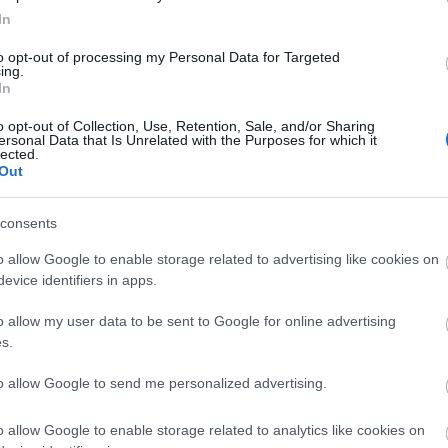
firefox
(
64
)
flash
(
33
)
gondolat
In
(
31
)
google
(
59
)
google chrome
(
36
)
hacktivity
(
37
)
hírek
(
117
)
to opt-out of processing my Personal Data for Targeted
ing.
incidens
(
224
)
internet explorer
In
(
88
)
iphone
(
35
)
java
(
50
)
jog
(
22
)
kína
(
21
)
kriptográfia
(
68
)
kultúra
(
21
)
linux
(
24
)
malware
o opt-out of Collection, Use, Retention, Sale, and/or Sharing
ersonal Data that Is Unrelated with the Purposes for which it
(
43
)
microsoft
(
142
)
móka
(
48
)
lected.
mozilla
(
23
)
office
(
26
)
oracle
Out
(
40
)
os x
(
43
)
patch
(
197
)
php
(
20
)
politika
(
31
)
privacy
(
58
)
programozás
(
22
)
safari
(
34
)
consents
sql injection
(
62
)
windows
(
85
)
xss
(
77
)
Címkefelhő
o allow Google to enable storage related to advertising like cookies on
evice identifiers in apps.
Magyar blogok
o allow my user data to be sent to Google for online advertising
0xFF
s.
Antivírus blog
ASVA.info
to allow Google to send me personalized advertising.
Breach
LockPicking
NOPblog
o allow Google to enable storage related to analytics like cookies on
ÖrdöglakatBlog