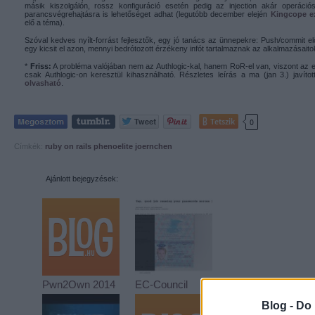
másik kiszolgálón, rossz konfiguráció esetén pedig az injection akár operáció
parancsvégrehajtásra is lehetőséget adhat (legutóbb december elején
Kingcope ex
elő a téma).
Szóval kedves nyílt-forrást fejlesztők, egy jó tanács az ünnepekre: Push/commit el
egy kicsit el azon, mennyi bedrótozott érzékeny infót tartalmaznak az alkalmazásaito
*
Friss:
A probléma valójában nem az Authlogic-kal, hanem RoR-el van, viszont az e
csak Authlogic-on keresztül kihasználható. Részletes leírás a ma (jan 3.) javíto
olvasható
.
Tetszik
0
Címkék:
ruby on rails
phenoelite
joernchen
Ajánlott bejegyzések:
Pwn2Own 2014
EC-Council
Blog -
Do 