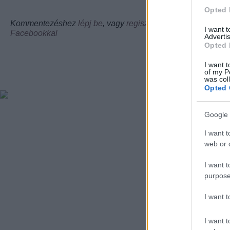
Válasz erre
Opted 
Kommentezéshez
lépj be
, vagy
regisztrálj
! ‐
Belépés
I want 
Facebookkal
Advertis
Opted 
I want t
of my P
was col
Opted 
Google 
I want t
web or d
I want t
purpose
I want 
I want t