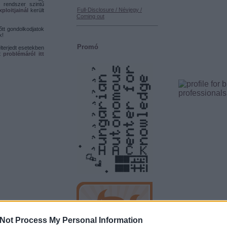
s rendszer szintű
Full-Disclosure / Névjegy /
ploitjainál
került
Coming out
őtt gondolkodjatok
k!
Promó
lterjedt esetekben
tt
problémáról
itt
Not Process My Personal Information