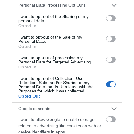
Please note that this website/app uses one or more Google
Personal Data Processing Opt Outs
Címkék:
incidens
coldfusion
linode
services and may gather and store information including but
not limited to your visit or usage behaviour. You may click to
I want to opt-out of the Sharing of my
personal data.
grant or deny consent to Google and its third-party tags to
Opted In
use your data for below specified purposes in below Google
consent section.
I want to opt-out of the Sale of my
Ajánlott bejegyzések:
Personal Data.
Opted In
I want to opt-out of processing my
OpenSSL - Fejlövés
Personal Data for Targeted Advertising.
Opted In
I want to opt-out of Collection, Use,
Retention, Sale, and/or Sharing of my
Personal Data that Is Unrelated with the
Pwn2Own 2014
Purposes for which it was collected.
Opted Out
Google consents
I want to allow Google to enable storage
GnuTLS vs. SSL - GOTO cleanup
related to advertising like cookies on web or
device identifiers in apps.