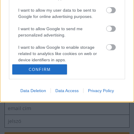
I want to allow my user data to be sent to
Megjött az OS X #gotofail folt és még sok
Google for online advertising purposes.
fontos hibajavítás
I want to allow Google to send me
personalized advertising.
I want to allow Google to enable storage
Hackelős Csapat
related to analytics like cookies on web or
device identifiers in apps.
CONFIRM
I want to allow Google to enable storage
related to functionality of the website or app.
Szólj hozzá!
I want to allow Google to enable storage
Data Deletion
Data Access
Privacy Policy
A hozzászóláshoz be kell lépned!
related to personalization.
I want to allow Google to enable storage
related to security, including authentication
functionality and fraud prevention, and other
user protection.