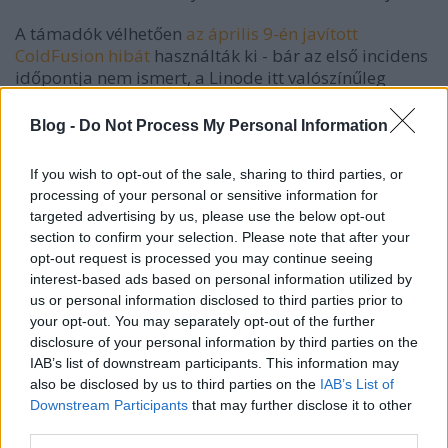
A támadók vélhetően
az április 9-én javított
ColdFusion hibát
használták ki - bár az első incidens
időpontja nem ismert, a Linode itt valószínűleg
tévesen beszél 0-day exploitról, ha ugyanis a HTP
korábban ismerte volna a kihasznált bugot, már rég
Blog -
Do Not Process My Personal Information
végigtörték volna vele a fél világot, a patch
ugyanakkor jó kiindulási pontot jelenthetett egy
If you wish to opt-out of the sale, sharing to third parties, or
exploit elkészítéséhez.
processing of your personal or sensitive information for
targeted advertising by us, please use the below opt-out
Friss:
Néhány érdekes újdonság olvasható
a
section to confirm your selection. Please note that after your
Registeren
a sztorival kapcsolatban. A HTP azt állítja
opt-out request is processed you may continue seeing
például, hogy a kártyaadatok megfejtéséhez
interest-based ads based on personal information utilized by
szükséges kulcsokat is a webszereveren tárolták, de
us or personal information disclosed to third parties prior to
a Linode még mindig cáfol, a black-hatek pedig
your opt-out. You may separately opt-out of the further
egyelőre nem szolgáltattak valódi bizonyítékot
disclosure of your personal information by third parties on the
állításukra.
IAB’s list of downstream participants. This information may
also be disclosed by us to third parties on the
IAB’s List of
Downstream Participants
that may further disclose it to other
third parties.