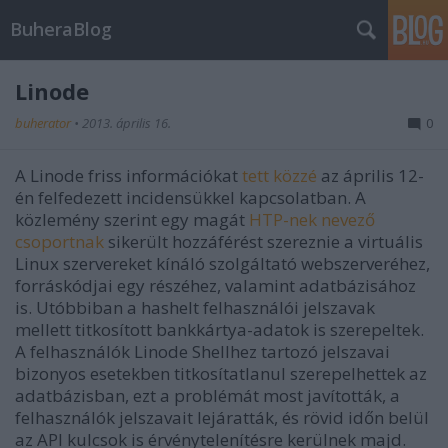
BuheraBlog
Linode
buherator
•
2013. április 16.
0
A Linode friss információkat
tett közzé
az április 12-
én felfedezett incidensükkel kapcsolatban. A
közlemény szerint egy magát
HTP-nek nevező
csoportnak
sikerült hozzáférést szereznie a virtuális
Linux szervereket kínáló szolgáltató webszerveréhez,
forráskódjai egy részéhez, valamint adatbázisához
is. Utóbbiban a hashelt felhasználói jelszavak
mellett titkosított bankkártya-adatok is szerepeltek.
A felhasználók Linode Shellhez tartozó jelszavai
bizonyos esetekben titkosítatlanul szerepelhettek az
adatbázisban, ezt a problémát most javították, a
felhasználók jelszavait lejáratták, és rövid időn belül
az API kulcsok is érvénytelenítésre kerülnek majd.