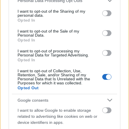
Personal Data Processing Opt Outs
services and may gather and store information including but
not limited to your visit or usage behaviour. You may click to
I want to opt-out of the Sharing of my
personal data.
grant or deny consent to Google and its third-party tags to
Opted In
Ajánlott bejegyzések:
use your data for below specified purposes in below Google
consent section.
I want to opt-out of the Sale of my
Personal Data.
Opted In
Viszlát, és kösz a halakat!
I want to opt-out of processing my
Personal Data for Targeted Advertising.
Opted In
I want to opt-out of Collection, Use,
Nagycsoportos XBox hack
Retention, Sale, and/or Sharing of my
Personal Data that Is Unrelated with the
Purposes for which it was collected.
Opted Out
Google consents
Pwn2Own 2014
I want to allow Google to enable storage
related to advertising like cookies on web or
device identifiers in apps.