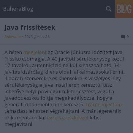
BuheraBlog
Java frissítések
buherator
•
2013. június 21.
0
A héten
megjelent
az Oracle júniusra időzített Java
frissítő csomagja. A 40 javított sérülékenység közül
17 távolról, autentikáció nélkül kihasználható. 34
javítás kizárólag kliens oldali alkalmazásokat érint,
4 darab szerverekre és kliensekre is veszélyes. Egy
sérülékenység a Java installeren keresztül tesz
lehetővé helyi privilégium-kiterjesztést, végül a
Javadoc eszköz foltja megakadályozza, hogy a
generált dokumentáción keresztül
frame injection
támadást lehessen végrehajtani. A már legenerált
dokumentációkat
ezzel az eszközzel
lehet
megjavítani.