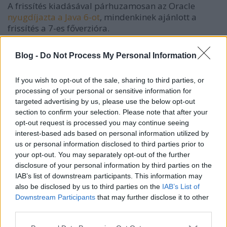
A frissítés kiadásával párhuzamosan az Oracle
nyugdíjazta a Java 6-ot
, mindenkinek ajánlott a
frissítés a 7-es főverzióra.
Látható, hogy a Java még mindig bőséggel tartogat
Blog -
Do Not Process My Personal Information
veszélyes sérülékenységeket, melyek első sorban (de
nem kizárólag!) a kliens-installációkat érintik. A Java
If you wish to opt-out of the sale, sharing to third parties, or
7-re történő váltás már csak a beépített biztonsági
processing of your personal or sensitive information for
policy-k miatt is erősen ajánlott, aki pedig csak
targeted advertising by us, please use the below opt-out
desktop alkalmazásokat kíván futtatni, annak
section to confirm your selection. Please note that after your
továbbra is javasolható
a Microsoft FixIt-je
, ami
opt-out request is processed you may continue seeing
letiltja az IE-ben futtatandó minialkalmazásokat - az
interest-based ads based on personal information utilized by
alternatív böngészők felhasználói eleve jól
us or personal information disclosed to third parties prior to
használható védelmet kapnak a beépített click-to-
your opt-out. You may separately opt-out of the further
play-el.
disclosure of your personal information by third parties on the
IAB’s list of downstream participants. This information may
also be disclosed by us to third parties on the
IAB’s List of
Downstream Participants
that may further disclose it to other
third parties.
Címkék:
java
patch
internet explorer
oracle
fixit
Please note that this website/app uses one or more Google