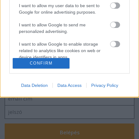
Cryptonite - RSA algoritmus: a jó
I want to allow my user data to be sent to
paraméterek jellemzői
Google for online advertising purposes.
I want to allow Google to send me
personalized advertising.
Frissítőkedd - 2014. február
I want to allow Google to enable storage
related to analytics like cookies on web or
device identifiers in apps.
CONFIRM
I want to allow Google to enable storage
Szólj hozzá!
related to functionality of the website or app.
A hozzászóláshoz be kell lépned!
Data Deletion
Data Access
Privacy Policy
I want to allow Google to enable storage
related to personalization.
I want to allow Google to enable storage
related to security, including authentication
functionality and fraud prevention, and other
user protection.