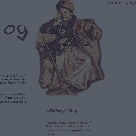
Tweets by @
ogy a nyílt forrású
nézésra hasonló,
omplikáltabb
hibát
,
?
) végző kód több
tő kóder szimplán
tte inicializálni a
A BitBetyár Blog
Túljártál a nagyokosok eszén?
Küldd be
a mutatványodat! (e-
mail a
buherator gmailkomra
jöhet)