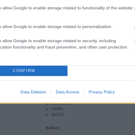
SGHCToma
o allow Google to enable storage related to functionality of the website
Synsecblog
Szertár
o allow Google to enable storage related to personalization.
Magyar oldalak
Hacktivity
o allow Google to enable storage related to security, including
Hungarian Unix Portal
cation functionality and fraud prevention, and other user protection.
Külföldi oldalak
ExploitDB
CONFIRM
Hack-A-Day
Hackers for Charity
Packet Storm
Phrack
Data Deletion
Data Access
Privacy Policy
SecurityFocus
SecurityTube
upSploit
WeChall
Kultúra