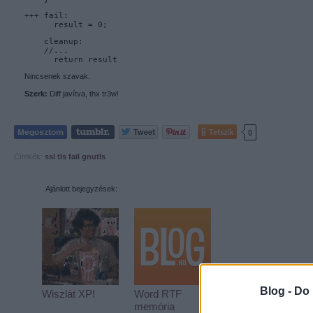
+++ fail:
      result = 0; 
    cleanup:
    //...
      return result
Nincsenek szavak.
Szerk:
Diff javítva, thx tr3w!
Tetszik
0
Címkék:
ssl
tls
fail
gnutls
Ajánlott bejegyzések:
Blog -
Do 
Wiszlát XP!
Word RTF
memória