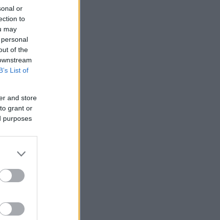
sonal or
ection to
ou may
 personal
out of the
 downstream
B’s List of
er and store
to grant or
ed purposes