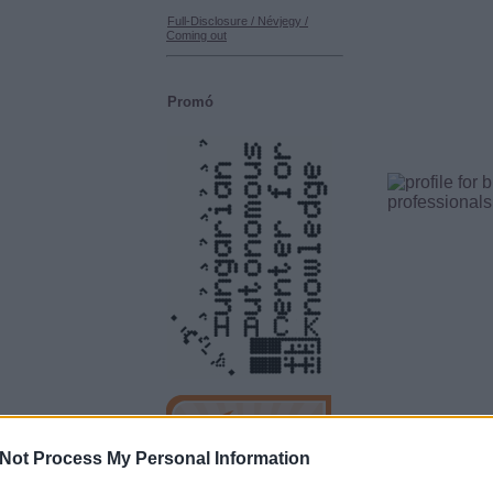
Full-Disclosure / Névjegy /
Coming out
Promó
Not Process My Personal Information