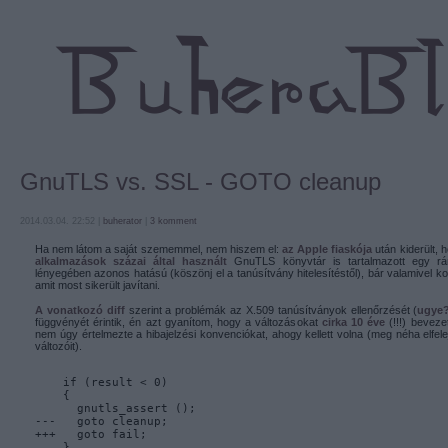
GnuTLS vs. SSL - GOTO cleanup
2014.03.04. 22:52 |
buherator
|
3
komment
Ha nem látom a saját szememmel, nem hiszem el:
az Apple fiaskója
után kiderült, h
alkalmazások százai által használt
GnuTLS könyvtár is tartalmazott egy rá
lényegében azonos hatású (köszönj el a tanúsítvány hitelesítéstől), bár valamivel k
amit most sikerült javítani.
A vonatkozó diff
szerint a problémák az X.509 tanúsítványok ellenőrzését (
ugye
függvényét érintik, én azt gyanítom, hogy a változásokat
cirka 10 éve
(!!!) beveze
nem úgy értelmezte a hibajelzési konvenciókat, ahogy kellett volna (meg néha elfelejte
változóit).
    if (result < 0)
    {
      gnutls_assert (); 
---   goto cleanup;
+++   goto fail;
    }