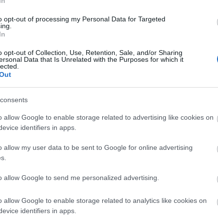
In
firefox
(
64
)
flash
(
33
)
gondolat
(
31
)
google
(
59
)
google chrome
to opt-out of processing my Personal Data for Targeted
ing.
(
36
)
hacktivity
(
37
)
hírek
(
117
)
In
incidens
(
224
)
internet explorer
(
88
)
iphone
(
35
)
java
(
50
)
jog
(
22
)
kína
(
21
)
kriptográfia
(
68
)
o opt-out of Collection, Use, Retention, Sale, and/or Sharing
ersonal Data that Is Unrelated with the Purposes for which it
kultúra
(
21
)
linux
(
24
)
malware
lected.
(
43
)
microsoft
(
142
)
móka
(
48
)
Out
mozilla
(
23
)
office
(
26
)
oracle
(
40
)
os x
(
43
)
patch
(
197
)
php
(
20
)
politika
(
31
)
privacy
(
58
)
consents
programozás
(
22
)
safari
(
34
)
sql injection
(
62
)
windows
(
85
)
o allow Google to enable storage related to advertising like cookies on
xss
(
77
)
Címkefelhő
evice identifiers in apps.
Magyar blogok
o allow my user data to be sent to Google for online advertising
s.
0xFF
Antivírus blog
to allow Google to send me personalized advertising.
ASVA.info
Breach
LockPicking
o allow Google to enable storage related to analytics like cookies on
NOPblog
evice identifiers in apps.
ÖrdöglakatBlog