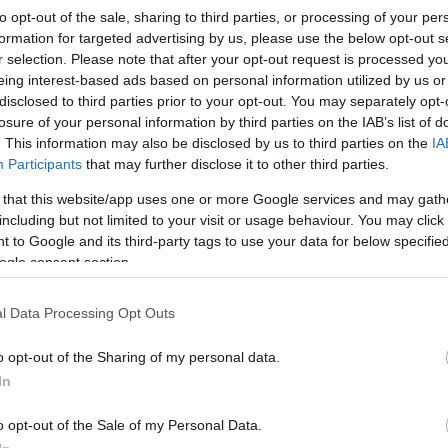
to opt-out of the sale, sharing to third parties, or processing of your per
formation for targeted advertising by us, please use the below opt-out s
r selection. Please note that after your opt-out request is processed y
eing interest-based ads based on personal information utilized by us or
disclosed to third parties prior to your opt-out. You may separately opt-
losure of your personal information by third parties on the IAB’s list of
. This information may also be disclosed by us to third parties on the
IA
Participants
that may further disclose it to other third parties.
Keresés
 that this website/app uses one or more Google services and may gath
including but not limited to your visit or usage behaviour. You may click 
 to Google and its third-party tags to use your data for below specifi
ogle consent section.
Címkék
i
.
l Data Processing Opt Outs
0day
(
110
)
adobe
(
87
)
adobe
reader
(
21
)
anonymous
(
26
)
o opt-out of the Sharing of my personal data.
apple
(
60
)
az olvasó ír
(
49
)
blackhat
(
20
)
botnet
(
22
)
bug
In
(
200
)
buherablog
(
44
)
buhera
sörözés
(
39
)
bukta
(
49
)
deface
o opt-out of the Sale of my Personal Data.
(
38
)
dns
(
22
)
dos
(
29
)
esemény
(
82
)
facebook
(
26
)