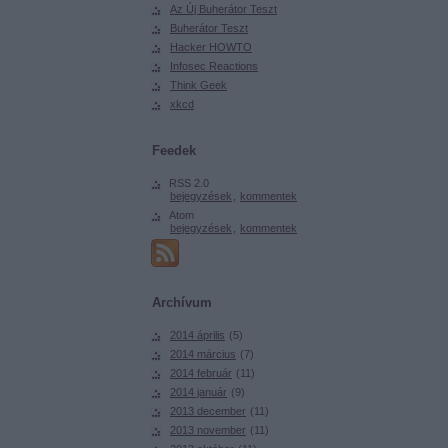
Az Új Buherátor Teszt
Buherátor Teszt
Hacker HOWTO
Infosec Reactions
Think Geek
xkcd
Feedek
RSS 2.0
bejegyzések
,
kommentek
Atom
bejegyzések
,
kommentek
Archívum
2014 április
(
5
)
2014 március
(
7
)
2014 február
(
11
)
2014 január
(
9
)
2013 december
(
11
)
2013 november
(
11
)