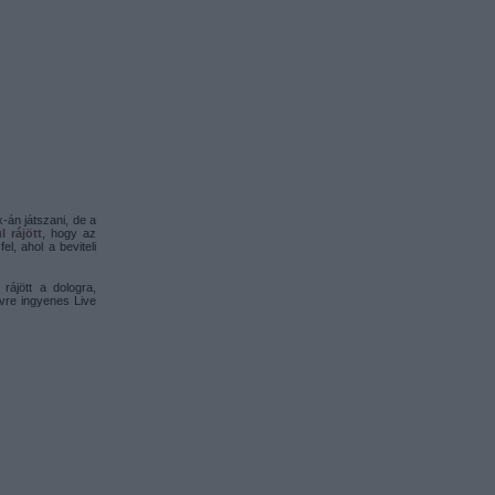
-án játszani, de a
l rájött
, hogy az
l, ahol a beviteli
rájött a dologra,
évre ingyenes Live