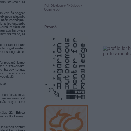
öltöm szívesen az
Full-Disclosure / Névjegy /
Coming out
um volt, és nagyon
lkapjon a legjobb
: miért vesződjünk
ek a legfontosabb
Promó
ornákat túrni, aki
gyen szó hardware
nem fekteti be, az
: el kell tudnunk
inden igyekezetem
tizedes dogmák és
fontosságú lenne.
ben a szakértőket
eg, ha egy kutatás
abb IT rendszerek
weboldalát.
gy az
zösen állnak ki az
z evolúciónak kell
ciák helyén teret
ájus 22-i Ethical
oz méltó tivornya
 is tovább osztom
szletekkel, utána a