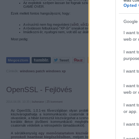
Az exploitok szépen lassan be fognak szivárogni a még mindig XP-t haszná
Opted 
GAME OVER.
Ezek mellett fontos hangsúlyozni, hogy:
Google 
A vírusírtó nem fog megvédeni (
sőt0
,
sőt1
)
A rövidesen felbukkanó "XP-őr" sneakoil termékek főleg nem
I want t
Imádkozni ér, nyafogni nem, volt idő az átállásra
web or d
Most pedig:
I want t
purpose
Tetszik
0
I want 
Címkék:
windows
patch
windows xp
I want t
OpenSSL - Fejlövés
web or d
2014.04.08. 10:35 |
buherator
|
25
komment
I want t
Az OpenSSL 1.0.1-es főverziójában olyan problémát
azonosítottak
, ami távoli
or app.
kiszivárogtathatja a kommunikációs csatornák titkosítására használt privát kulcs
olvastátok, a hibán keresztül kiszivárgohat a szerver tanúsítvány privát kulcsa is, a
korábbi illetve jövőbeni kommunikáció megfejthető (a Perfect Forward Secrec
I want t
csatornák védettek a retrospektív támadásoktól).
A sérülékenység
egy memóriatartalom kiszivárgását okozó implementációs
protokoll heartbeat kiegészítésében
, melyen keresztül egyetlen csomag elküldés
I want t