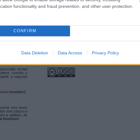
2013 október
(
11
)
cation functionality and fraud prevention, and other user protection.
2013 szeptember
(
10
)
9.8 főverziók nem
2013 augusztus
(
12
)
2013 július
(
6
)
rziók már két éve
2013 június
(
13
)
Tovább
...
CONFIRM
May 2012)
Data Deletion
Data Access
Privacy Policy
Licensz
rosszabb esettel
kellene cserélni a
tögetik a nagyobb
okkal
tesztelni.)
 commit nem lenne
bár nem zárja ki a
em is találtam, de
l frissítsen!