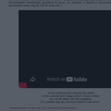
kommentelési lehetőséget globálisan lezárom, és eldobom a blog.hu-s jelszavai
sportértéke tehát még kb. három hétig van ;).
"In the underground, integrity lies within
in the underground, image doesn't mean a thing
we can do away with this negativity
it's a golden day we can force them to step down"
*
Phrack
|
Krebs on Security
|
Ars Technica
|
Full-Disclosure