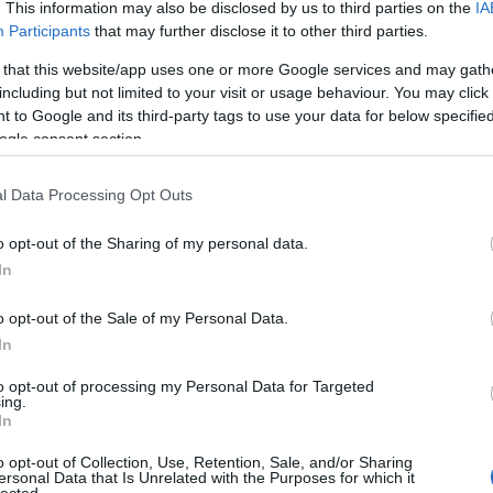
. This information may also be disclosed by us to third parties on the
IA
nkább akkor jönnek
SGHCToma
ete dobozban az
Participants
that may further disclose it to other third parties.
Synsecblog
Szertár
 that this website/app uses one or more Google services and may gath
including but not limited to your visit or usage behaviour. You may click 
Magyar oldalak
 to Google and its third-party tags to use your data for below specifi
ogle consent section.
Hacktivity
Hungarian Unix Portal
l Data Processing Opt Outs
Külföldi oldalak
o opt-out of the Sharing of my personal data.
ExploitDB
In
Hack-A-Day
Hackers for Charity
 történelembe: az
Packet Storm
o opt-out of the Sale of my Personal Data.
 XP (és az Office
á olyan helyeken,
Phrack
In
SecurityFocus
ben, leírom mi jön
SecurityTube
to opt-out of processing my Personal Data for Targeted
upSploit
ing.
WeChall
In
yarázhatná valaki
o opt-out of Collection, Use, Retention, Sale, and/or Sharing
Kultúra
ersonal Data that Is Unrelated with the Purposes for which it
ossz kezekbe is,
l
lected.