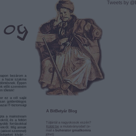
Tweets by @
 napon bezárom a
m, a hazai szakma
a döntésnek. Éppen
ek előtt szeretném
m tőletek!
kor ez a cél saját
ssan goldenblogos
hazai IT-biztonsági
A BitBetyár Blog
apta a mainstream
król, és a feltört
Túljártál a nagyokosok eszén?
yobb forrásokkal
Küldd be
a mutatványodat! (e-
yekről. Míg annak
mail a
buherator gmailkomra
z (akkori szemmel)
jöhet)
tőségeket kíván -