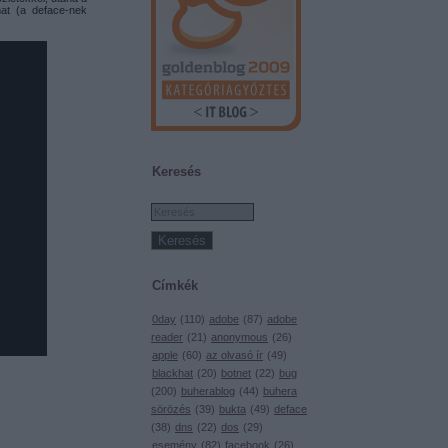
mat (a deface-nek
Keresés
Címkék
0day
(
110
)
adobe
(
87
)
adobe
reader
(
21
)
anonymous
(
26
)
apple
(
60
)
az olvasó ír
(
49
)
blackhat
(
20
)
botnet
(
22
)
bug
(
200
)
buherablog
(
44
)
buhera
sörözés
(
39
)
bukta
(
49
)
deface
(
38
)
dns
(
22
)
dos
(
29
)
esemény
(
82
)
facebook
(
26
)