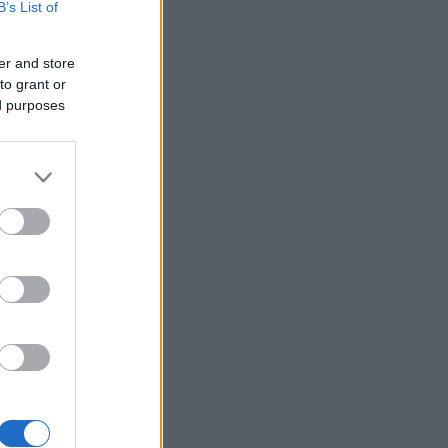
B’s List of
er and store
to grant or
ed purposes