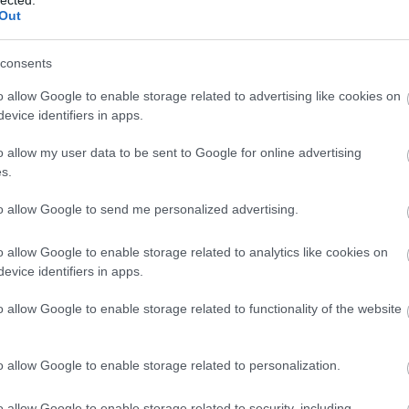
ló hálózatokba, és
Az Új Buherátor Teszt
Out
Buherátor Teszt
Hacker HOWTO
Infosec Reactions
consents
Think Geek
o allow Google to enable storage related to advertising like cookies on
xkcd
evice identifiers in apps.
Feedek
o allow my user data to be sent to Google for online advertising
RSS 2.0
s.
bejegyzések
,
kommentek
Atom
to allow Google to send me personalized advertising.
bejegyzések
,
kommentek
o allow Google to enable storage related to analytics like cookies on
evice identifiers in apps.
Archívum
2014 április
(
5
)
o allow Google to enable storage related to functionality of the website
2014 március
(
7
)
 támadók számára
o(ka)t. Igen, jól
2014 február
(
11
)
mivel aztán minden
y-t implementáló
2014 január
(
9
)
o allow Google to enable storage related to personalization.
2013 december
(
11
)
 probléma
a TLS
2013 november
(
11
)
e után legfeljebb
o allow Google to enable storage related to security, including