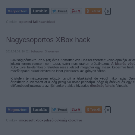
Tetszik
0
Címkék:
openssl
fail
heartbleed
Nagycsoportos XBox hack
2014.04.04. 16:52 |
buherator
|
3
komment
Cukiság péntekre: az 5 (öt) éves Kristoffer Von Hassel szeretett volna apukája XBox
jelszót természetesen nem tudta, ezért más utakon próbálkozott.
A kissrác végü
XBox Live bejelentkező felületén rossz jelszót megadva egy másik képernyő tűnik fe
mezőt space-ekkel feltöltve be lehet jelentkezni az igényelt fiókba.
Kristoferr természetesen először tartott a lebukástól, de végül mikor apja, Dan 
értesítette a Microsoft-ot a cég pedig 50 dollár pénzdíjjal, négy új játékkal és egy 
előfizetéssel jutalmazta az ifjú hackert, akit a hivatalos
dicsőségfalra
is feltettek.
Tetszik
0
Címkék:
microsoft
xbox
jelszó
cukiság
xbox live