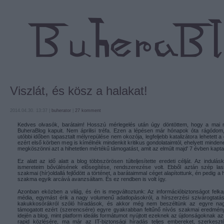
Viszlát, és kösz a halakat!
2014.04.30. 13:37 |
buherator
|
27
komment
Kedves olvasók, barátaim! Hosszú mérlegelés után úgy döntöttem, hogy a mai
BuheraBlog kapuit. Nem áprilisi tréfa. Ezen a lépésen már hónapok óta rágódo
utóbbi időben tapasztalt mélyrepülése nem okozója, legfeljebb katalizátora lehetett 
ezért első körben meg is kímélnék mindenkit kritikus gondolataimtól, ehelyett minden
megköszönni azt a hihetetlen mértékű támogatást, amit az elmúlt majd' 7 évben kapta
Ez alatt az idő alatt a blog többszörösen túlteljesítette eredeti célját. Az indulás
ismereteim bővülésének elősegítése, rendszerezése volt. Ebből aztán szép la
szakmai (hír)oldallá fejlődött a történet, a barátaimmal céget alapítottunk, én pedig a 
szakma egyik arcává avanzsáltam. És ez rendben is volt így.
Azonban eközben a világ, és én is megváltoztunk: Az információbiztonságot felk
média, egymást érik a nagy volumenű adatlopásokról, a hírszerzési szivárogtatáso
kakukkosórákról szóló híradások, és akkor még nem beszéltünk az egyre nag
támogatott ezért (szerencsére) egyre gyakrabban feltűnő nívós szakmai eredmén
idején a blog, mint platform ideális formátumot nyújtott ezeknek az újdonságoknak a
rapid közlésére, ma már az IT-biztonsági híradás teljes embereket, szerkesz