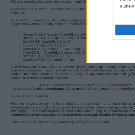
64k adat olvasható ki az érintett processz memóriájából.
authenti
A problémát az OpenSSL könyvtár 1.0.1g változatában javították, az 1.0.0 és 0.
érintettek.
Az OpenSSL csomagot a világ webkiszolgálóinak 66%-a használja, az értinett ve
forgalomban vannak. Néhány népszerű, valószínűleg érintett Linux disztribució:
Debian Wheezy (stable), OpenSSL 1.0.1e-2+deb7u4
Ubuntu 12.04.4 LTS, OpenSSL 1.0.1-4ubuntu5.11
CentOS 6.5, OpenSSL 1.0.1e-15
Fedora 18, OpenSSL 1.0.1e-4
OpenBSD 5.3 (OpenSSL 1.0.1c 10 May 2012) and 5.4 (OpenSSL 1.0.1c 10 
FreeBSD 8.4 (OpenSSL 1.0.1e) and 9.1 (OpenSSL 1.0.1c)
NetBSD 5.0.2 (OpenSSL 1.0.1e)
OpenSUSE 12.2 (OpenSSL 1.0.1c)
A sérülékenység kihasználása a szerver oldalon nem hagy nyomot ezért a leg
számolva elméletileg minden érintett verziót futtató szolgáltatáson tanúsítványt 
szoftver frissítése mellett. Nem zárom ki, hogy az ügyesebb támadók már gyűj
bankok és levelző szolgáltatók kuclsait...
Ezen a linken tesztelhetitek a saját (HTTP?) szervereiteket
(A szolgáltatás elég pontatlanná vált az utóbbi időben, javasolt
helyi
példány
És ma az XP is megdöglik...
Friss:
Itt olvasható
egy részletes leírása a problémának (ha a fent linkelt git
egyértelmű). A szerző szkeptikus a privát kulcsok kiolvashatóságával kapcsolatban (
lehetőséget). Én teszteltem párat és azt kell mondanom, hogy ha privát kulcsokat n
kiemelten érzékeny adatokat simán meg lehet szerezni, minden érintett azonna
Friss2:
Itt például kiesett egy plaintext jelszó a yahoo.com-ból.