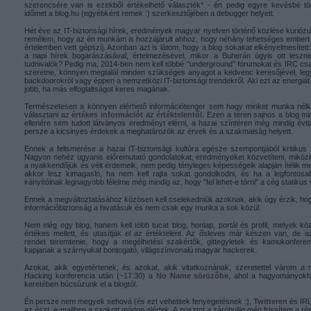
szerencsére van is ezekből értékelhető választék* - én pedig egyre kevésbé t
időmet a blog.hu (egyébként remek :) szerkesztőjében a debugger helyett.
Hét éve az IT-biztonsági hírek, eredmények magyar nyelven történő közlése kurióz
remélem, hogy az én munkám is hozzájárult ahhoz, hogy néhány tehetséges embert e
értelemben vett gépszíj. Azonban azt is látom, hogy a blog sokakat elkényelmesített
a napi hírek bogarászásával, értelmezésével, mikor a Buherán úgyis ott leszn
tudnivalók? Pedig ma, 2014-ben nem kell többé "underground" fórumokat és IRC csat
szeretne, könnyen megtalál minden szükséges anyagot a kedvenc keresőjével, le
backdoorokról vagy éppen a nemzetközi IT-biztonsági trendekről. Aki ezt az energiát 
jobb, ha más elfoglaltságot keres magának.
Természetesen a könnyen elérhető információtenger sem hagy minket munka nélkül
választani az
értékes információt
az
értéktelentől
. Ezen a téren sajnos a blog m
ellenére sem tudott látványos eredményt elérni, a hazai színtéren még mindig év
persze a kicsinyes érdekek a meghatározók az érvek és a szakmaiság helyett.
Ennek a felismerése a hazai IT-biztonsági kultúra egésze szempontjából kritikus 
Nagyon nehéz ugyanis előremutató gondolatokat, eredményeket közvetíteni, miköz
a nyakkendőjük és vélt érdemeik, nem pedig tényleges képességeik alapján ítélik m
akkor lesz kimagasló, ha nem kell rajta sokat gondolkodni, és ha a legfontos
irányítóinak legnagyobb félelme még mindig az, hogy "fel lehet-e törni" a cég statikus 
Ennek a megváltoztatásához közösen kell cselekedniük azoknak, akik úgy érzik, ho
információbiztonság a hivatásuk és nem csak egy munka a sok közül.
Nem elég egy blog, hanem kell több tucat blog, honlap, portál és profil, melyek kö
értékes mellett, és utasítják el az értéktelent. Az ősleves már készen van, de a
rendet teremtenie, hogy a megélhetési szakértők, gittegyletek és kamukonferen
kapjanak a szárnyukat bontogató, világszínvonalú magyar hackerek.
Azokat, akik egyetértenek, és azokat, akik vitatkoznának, szeretettel várom a m
Hacking konferencia után (~17:30) a
No Name sörözőbe
, ahol a hagyományokh
keretében búcsúzunk el a blogtól.
Én persze nem megyek sehová (és ezt vehetitek fenyegetésnek :),
Twitteren
és IRL
az észt, e-mailben a szokott módon elértek. A posztot a záróbuliig még frissítem a ré