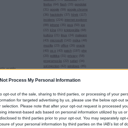
firefox
(
64
)
flash
(
33
)
gondolat
(
31
)
google
(
59
)
google chrome
(
36
)
hacktivity
(
37
)
hírek
(
117
)
incidens
(
224
)
internet explorer
(
88
)
iphone
(
35
)
java
(
50
)
jog
(
22
)
kína
(
21
)
kriptográfia
(
68
)
kultúra
(
21
)
linux
(
24
)
malware
(
43
)
microsoft
(
142
)
móka
(
48
)
mozilla
(
23
)
office
(
26
)
oracle
(
40
)
os x
(
43
)
patch
(
197
)
php
(
20
)
politika
(
31
)
privacy
(
58
)
programozás
(
22
)
safari
(
34
)
sql injection
(
62
)
windows
(
85
)
tatás esetén
xss
(
77
)
Címkefelhő
része (jelszavak,
s
a jobban
Not Process My Personal Information
Magyar blogok
Nos,
a Cloudflare
nginx
0xFF
to opt-out of the sale, sharing to third parties, or processing of your per
privát kulcsukat.
Antivírus blog
formation for targeted advertising by us, please use the below opt-out s
Ilkka Mattila pedig
ASVA.info
r selection. Please note that after your opt-out request is processed y
Breach
eing interest-based ads based on personal information utilized by us or
vitelezhető, bár az
LockPicking
disclosed to third parties prior to your opt-out. You may separately opt-
NOPblog
losure of your personal information by third parties on the IAB’s list of
, ha megfigyel
ÖrdöglakatBlog
 az eredeti hibát