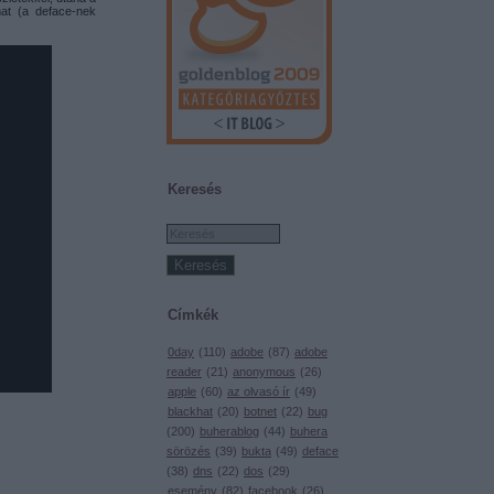
mat (a deface-nek
Keresés
Címkék
0day
(
110
)
adobe
(
87
)
adobe
reader
(
21
)
anonymous
(
26
)
apple
(
60
)
az olvasó ír
(
49
)
blackhat
(
20
)
botnet
(
22
)
bug
(
200
)
buherablog
(
44
)
buhera
sörözés
(
39
)
bukta
(
49
)
deface
(
38
)
dns
(
22
)
dos
(
29
)
esemény
(
82
)
facebook
(
26
)