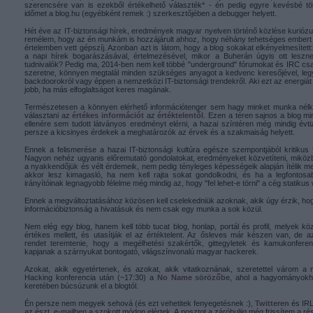
szerencsére van is ezekből értékelhető választék* - én pedig egyre kevésbé t
időmet a blog.hu (egyébként remek :) szerkesztőjében a debugger helyett.
Hét éve az IT-biztonsági hírek, eredmények magyar nyelven történő közlése kurióz
remélem, hogy az én munkám is hozzájárult ahhoz, hogy néhány tehetséges embert e
értelemben vett gépszíj. Azonban azt is látom, hogy a blog sokakat elkényelmesített
a napi hírek bogarászásával, értelmezésével, mikor a Buherán úgyis ott leszn
tudnivalók? Pedig ma, 2014-ben nem kell többé "underground" fórumokat és IRC csat
szeretne, könnyen megtalál minden szükséges anyagot a kedvenc keresőjével, le
backdoorokról vagy éppen a nemzetközi IT-biztonsági trendekről. Aki ezt az energiát 
jobb, ha más elfoglaltságot keres magának.
Természetesen a könnyen elérhető információtenger sem hagy minket munka nélkül
választani az
értékes információt
az
értéktelentől
. Ezen a téren sajnos a blog m
ellenére sem tudott látványos eredményt elérni, a hazai színtéren még mindig év
persze a kicsinyes érdekek a meghatározók az érvek és a szakmaiság helyett.
Ennek a felismerése a hazai IT-biztonsági kultúra egésze szempontjából kritikus 
Nagyon nehéz ugyanis előremutató gondolatokat, eredményeket közvetíteni, miköz
a nyakkendőjük és vélt érdemeik, nem pedig tényleges képességeik alapján ítélik m
akkor lesz kimagasló, ha nem kell rajta sokat gondolkodni, és ha a legfontos
irányítóinak legnagyobb félelme még mindig az, hogy "fel lehet-e törni" a cég statikus 
Ennek a megváltoztatásához közösen kell cselekedniük azoknak, akik úgy érzik, ho
információbiztonság a hivatásuk és nem csak egy munka a sok közül.
Nem elég egy blog, hanem kell több tucat blog, honlap, portál és profil, melyek kö
értékes mellett, és utasítják el az értéktelent. Az ősleves már készen van, de a
rendet teremtenie, hogy a megélhetési szakértők, gittegyletek és kamukonferen
kapjanak a szárnyukat bontogató, világszínvonalú magyar hackerek.
Azokat, akik egyetértenek, és azokat, akik vitatkoznának, szeretettel várom a m
Hacking konferencia után (~17:30) a
No Name sörözőbe
, ahol a hagyományokh
keretében búcsúzunk el a blogtól.
Én persze nem megyek sehová (és ezt vehetitek fenyegetésnek :),
Twitteren
és IRL
az észt, e-mailben a szokott módon elértek. A posztot a záróbuliig még frissítem a ré