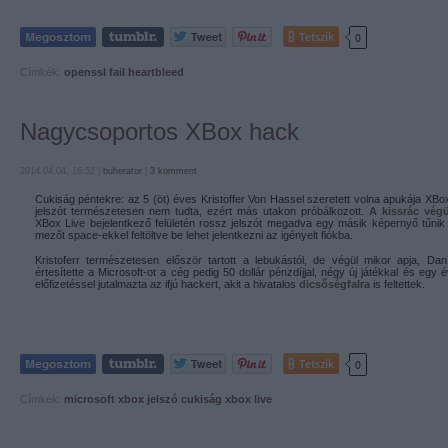
Tetszik
0
Címkék:
openssl
fail
heartbleed
Nagycsoportos XBox hack
2014.04.04. 16:52 |
buherator
|
3
komment
Cukiság péntekre: az 5 (öt) éves Kristoffer Von Hassel szeretett volna apukája XBox
jelszót természetesen nem tudta, ezért más utakon próbálkozott.
A kissrác végü
XBox Live bejelentkező felületén rossz jelszót megadva egy másik képernyő tűnik fe
mezőt space-ekkel feltöltve be lehet jelentkezni az igényelt fiókba.
Kristoferr természetesen először tartott a lebukástól, de végül mikor apja, Dan 
értesítette a Microsoft-ot a cég pedig 50 dollár pénzdíjjal, négy új játékkal és egy 
előfizetéssel jutalmazta az ifjú hackert, akit a hivatalos
dicsőségfalra
is feltettek.
Tetszik
0
Címkék:
microsoft
xbox
jelszó
cukiság
xbox live