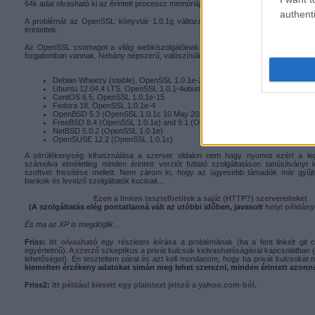
64k adat olvasható ki az érintett processz memóriájából.
authenti
A problémát az OpenSSL könyvtár 1.0.1g változatában javították, az 1.0.0 és 0.
érintettek.
Az OpenSSL csomagot a világ webkiszolgálóinak 66%-a használja, az értinett ve
forgalomban vannak. Néhány népszerű, valószínűleg érintett Linux disztribució:
Debian Wheezy (stable), OpenSSL 1.0.1e-2+deb7u4
Ubuntu 12.04.4 LTS, OpenSSL 1.0.1-4ubuntu5.11
CentOS 6.5, OpenSSL 1.0.1e-15
Fedora 18, OpenSSL 1.0.1e-4
OpenBSD 5.3 (OpenSSL 1.0.1c 10 May 2012) and 5.4 (OpenSSL 1.0.1c 10 
FreeBSD 8.4 (OpenSSL 1.0.1e) and 9.1 (OpenSSL 1.0.1c)
NetBSD 5.0.2 (OpenSSL 1.0.1e)
OpenSUSE 12.2 (OpenSSL 1.0.1c)
A sérülékenység kihasználása a szerver oldalon nem hagy nyomot ezért a leg
számolva elméletileg minden érintett verziót futtató szolgáltatáson tanúsítványt 
szoftver frissítése mellett. Nem zárom ki, hogy az ügyesebb támadók már gyűj
bankok és levelző szolgáltatók kuclsait...
Ezen a linken tesztelhetitek a saját (HTTP?) szervereiteket
(A szolgáltatás elég pontatlanná vált az utóbbi időben, javasolt
helyi
példány
És ma az XP is megdöglik...
Friss:
Itt olvasható
egy részletes leírása a problémának (ha a fent linkelt git
egyértelmű). A szerző szkeptikus a privát kulcsok kiolvashatóságával kapcsolatban (
lehetőséget). Én teszteltem párat és azt kell mondanom, hogy ha privát kulcsokat n
kiemelten érzékeny adatokat simán meg lehet szerezni, minden érintett azonna
Friss2:
Itt például kiesett egy plaintext jelszó a yahoo.com-ból.