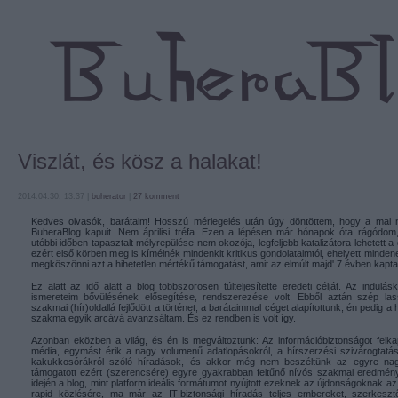
Viszlát, és kösz a halakat!
2014.04.30. 13:37 |
buherator
|
27
komment
Kedves olvasók, barátaim! Hosszú mérlegelés után úgy döntöttem, hogy a mai
BuheraBlog kapuit. Nem áprilisi tréfa. Ezen a lépésen már hónapok óta rágódo
utóbbi időben tapasztalt mélyrepülése nem okozója, legfeljebb katalizátora lehetett 
ezért első körben meg is kímélnék mindenkit kritikus gondolataimtól, ehelyett minden
megköszönni azt a hihetetlen mértékű támogatást, amit az elmúlt majd' 7 évben kapta
Ez alatt az idő alatt a blog többszörösen túlteljesítette eredeti célját. Az indulás
ismereteim bővülésének elősegítése, rendszerezése volt. Ebből aztán szép la
szakmai (hír)oldallá fejlődött a történet, a barátaimmal céget alapítottunk, én pedig a 
szakma egyik arcává avanzsáltam. És ez rendben is volt így.
Azonban eközben a világ, és én is megváltoztunk: Az információbiztonságot felk
média, egymást érik a nagy volumenű adatlopásokról, a hírszerzési szivárogtatáso
kakukkosórákról szóló híradások, és akkor még nem beszéltünk az egyre nag
támogatott ezért (szerencsére) egyre gyakrabban feltűnő nívós szakmai eredmén
idején a blog, mint platform ideális formátumot nyújtott ezeknek az újdonságoknak a
rapid közlésére, ma már az IT-biztonsági híradás teljes embereket, szerkesz