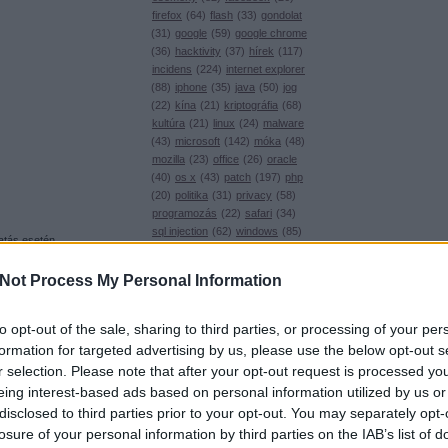
firefox
(
64
)
flash
(
33
)
gondolat
(
31
)
google
(
59
)
google chrome
(
36
)
hacktivity
(
37
)
hírek
(
117
)
incidens
(
224
)
internet explorer
(
88
)
iphone
(
35
)
java
(
50
)
jog
(
22
)
kína
(
21
)
kriptográfia
(
68
)
kultúra
(
21
)
linux
(
24
)
malware
(
43
)
microsoft
(
142
)
móka
(
48
)
mozilla
(
23
)
office
(
26
)
oracle
(
40
)
os x
(
43
)
patch
(
197
)
php
(
20
)
politika
(
31
)
privacy
(
58
)
programozás
(
22
)
safari
(
34
)
sql injection
(
62
)
windows
(
85
)
tatás esetén
xss
(
77
)
Címkefelhő
része (jelszavak,
s
a jobban
Not Process My Personal Information
Magyar blogok
Nos,
a Cloudflare
nginx
0xFF
to opt-out of the sale, sharing to third parties, or processing of your per
privát kulcsukat.
Antivírus blog
formation for targeted advertising by us, please use the below opt-out s
Ilkka Mattila pedig
ASVA.info
r selection. Please note that after your opt-out request is processed y
Breach
eing interest-based ads based on personal information utilized by us or
vitelezhető, bár az
LockPicking
disclosed to third parties prior to your opt-out. You may separately opt-
NOPblog
losure of your personal information by third parties on the IAB’s list of
, ha megfigyel
ÖrdöglakatBlog
 az eredeti hibát