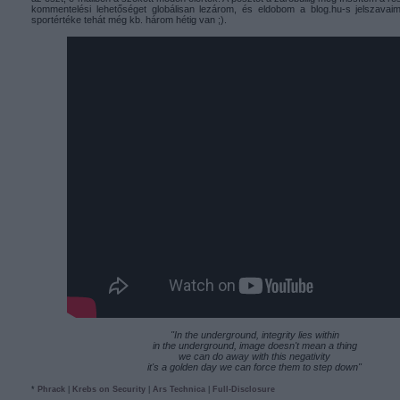
kommentelési lehetőséget globálisan lezárom, és eldobom a blog.hu-s jelszavai
sportértéke tehát még kb. három hétig van ;).
"In the underground, integrity lies within
in the underground, image doesn't mean a thing
we can do away with this negativity
it's a golden day we can force them to step down"
*
Phrack
|
Krebs on Security
|
Ars Technica
|
Full-Disclosure