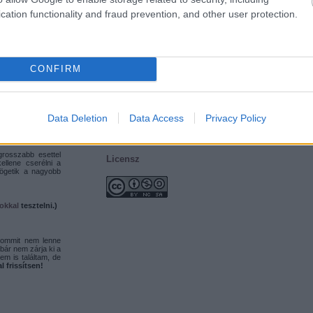
2013 október
(
11
)
cation functionality and fraud prevention, and other user protection.
2013 szeptember
(
10
)
9.8 főverziók nem
2013 augusztus
(
12
)
2013 július
(
6
)
rziók már két éve
2013 június
(
13
)
Tovább
...
CONFIRM
May 2012)
Data Deletion
Data Access
Privacy Policy
rosszabb esettel
Licensz
kellene cserélni a
tögetik a nagyobb
okkal
tesztelni.)
 commit nem lenne
bár nem zárja ki a
em is találtam, de
l frissítsen!