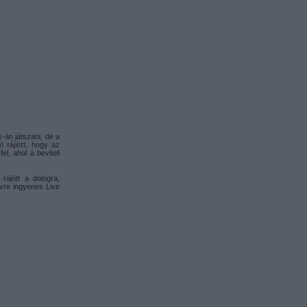
-án játszani, de a
l rájött
, hogy az
l, ahol a beviteli
rájött a dologra,
évre ingyenes Live