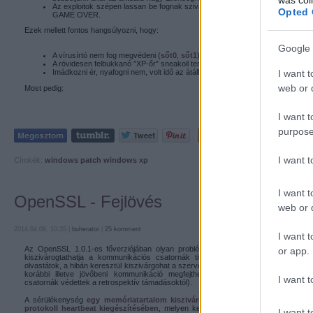
Az exploitok szépen lassan be fognak szivárogni a még mindig XP-t haszná
Opted 
GAME OVER.
Ezek mellett fontos hangsúlyozni, hogy:
Google 
A vírusírtó nem fog megvédeni (
sőt0
,
sőt1
)
A rövidesen felbukkanó "XP-őr" sneakoil termékek főleg nem
I want t
Imádkozni ér, nyafogni nem, volt idő az átállásra
web or d
Most pedig:
I want t
purpose
Tetszik
0
I want 
Címkék:
windows
patch
windows xp
I want t
OpenSSL - Fejlövés
web or d
2014.04.08. 10:35 |
buherator
|
25
komment
I want t
Az OpenSSL 1.0.1-es főverziójában olyan problémát
azonosítottak
, ami távoli
or app.
kiszivárogtathatja a kommunikációs csatornák titkosítására használt privát kulcs
olvastátok, a hibán keresztül kiszivárgohat a szerver tanúsítvány privát kulcsa is, a
korábbi illetve jövőbeni kommunikáció megfejthető (a Perfect Forward Secrec
I want t
csatornák védettek a retrospektív támadásoktól).
A sérülékenység
egy memóriatartalom kiszivárgását okozó implementációs
protokoll heartbeat kiegészítésében
, melyen keresztül egyetlen csomag elküldés
I want t