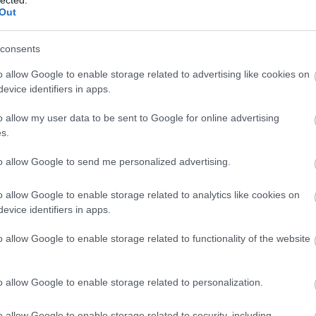
ló hálózatokba, és
Az Új Buherátor Teszt
Out
Buherátor Teszt
Hacker HOWTO
Infosec Reactions
consents
Think Geek
o allow Google to enable storage related to advertising like cookies on
xkcd
evice identifiers in apps.
Feedek
o allow my user data to be sent to Google for online advertising
RSS 2.0
s.
bejegyzések
,
kommentek
Atom
to allow Google to send me personalized advertising.
bejegyzések
,
kommentek
o allow Google to enable storage related to analytics like cookies on
evice identifiers in apps.
Archívum
2014 április
(
5
)
o allow Google to enable storage related to functionality of the website
2014 március
(
7
)
 támadók számára
o(ka)t. Igen, jól
2014 február
(
11
)
mivel aztán minden
y-t implementáló
2014 január
(
9
)
o allow Google to enable storage related to personalization.
2013 december
(
11
)
 probléma
a TLS
2013 november
(
11
)
e után legfeljebb
o allow Google to enable storage related to security, including