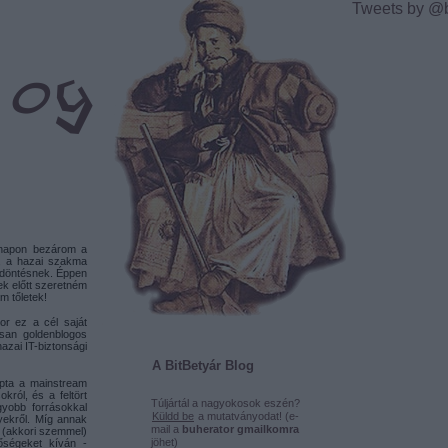
Tweets by @
 napon bezárom a
m, a hazai szakma
a döntésnek. Éppen
ek előtt szeretném
m tőletek!
kor ez a cél saját
ssan goldenblogos
hazai IT-biztonsági
A BitBetyár Blog
apta a mainstream
król, és a feltört
Túljártál a nagyokosok eszén?
yobb forrásokkal
Küldd be
a mutatványodat! (e-
yekről. Míg annak
mail a
buherator gmailkomra
z (akkori szemmel)
jöhet)
tőségeket kíván -