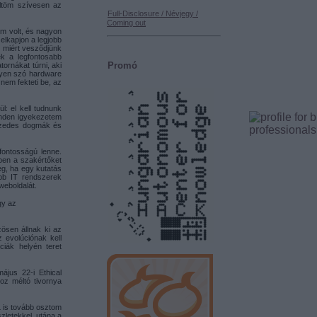
öltöm szívesen az
Full-Disclosure / Névjegy /
Coming out
um volt, és nagyon
lkapjon a legjobb
: miért vesződjünk
ek a legfontosabb
Promó
ornákat túrni, aki
gyen szó hardware
nem fekteti be, az
: el kell tudnunk
inden igyekezetem
tizedes dogmák és
fontosságú lenne.
ben a szakértőket
eg, ha egy kutatás
abb IT rendszerek
weboldalát.
gy az
zösen állnak ki az
z evolúciónak kell
ciák helyén teret
ájus 22-i Ethical
oz méltó tivornya
 is tovább osztom
szletekkel, utána a