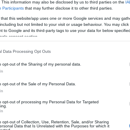
. This information may also be disclosed by us to third parties on the
IA
nkább akkor jönnek
SGHCToma
ete dobozban az
Participants
that may further disclose it to other third parties.
Synsecblog
Szertár
 that this website/app uses one or more Google services and may gath
including but not limited to your visit or usage behaviour. You may click 
Magyar oldalak
 to Google and its third-party tags to use your data for below specifi
ogle consent section.
Hacktivity
Hungarian Unix Portal
l Data Processing Opt Outs
Külföldi oldalak
o opt-out of the Sharing of my personal data.
ExploitDB
In
Hack-A-Day
Hackers for Charity
 történelembe: az
Packet Storm
o opt-out of the Sale of my Personal Data.
 XP (és az Office
á olyan helyeken,
Phrack
In
SecurityFocus
ben, leírom mi jön
SecurityTube
to opt-out of processing my Personal Data for Targeted
upSploit
ing.
WeChall
In
yarázhatná valaki
o opt-out of Collection, Use, Retention, Sale, and/or Sharing
Kultúra
ersonal Data that Is Unrelated with the Purposes for which it
ossz kezekbe is,
l
lected.