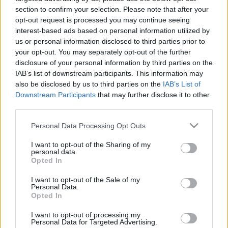
buherator
•
2014. január 15.
2
section to confirm your selection. Please note that after your
opt-out request is processed you may continue seeing
Microsoft Az év első javítócsomagja a Microsoft
interest-based ads based on personal information utilized by
részéről elég lazára sikerült. MS14-001: Három
us or personal information disclosed to third parties prior to
hibajavítás (úgy tűnik kezd kimerülni a Google
your opt-out. You may separately opt-out of the further
aktuális bugbányája) a Word windowsos illetve
disclosure of your personal information by third parties on the
weben működő változataihoz. A sérülékenységek
IAB’s list of downstream participants. This information may
kódfuttatást tesznek lehetővé…
also be disclosed by us to third parties on the
IAB’s List of
Downstream Participants
that may further disclose it to other
third parties.
Frissítőkedd - 2013. december
Please note that this website/app uses one or more Google
Personal Data Processing Opt Outs
buherator
•
2013. december 11.
2
services and may gather and store information including but
not limited to your visit or usage behaviour. You may click to
I want to opt-out of the Sharing of my
personal data.
Újabb PKI #fail Az ehavi frissítőcsomag viszonylag
grant or deny consent to Google and its third-party tags to
Opted In
izgalmasra sikerült, kezdjük mindjárt azzal, hogy a
use your data for below specified purposes in below Google
Google-nél észlelték, hogy a francia ANSSI hitelesítő
consent section.
I want to opt-out of the Sale of my
Personal Data.
szolgáltató alá tartozó egyik CA a keresőóriás
Opted In
domainjére szóló tanúsítványt állított ki. Ahogy az
érintett CA…
I want to opt-out of processing my
Personal Data for Targeted Advertising.