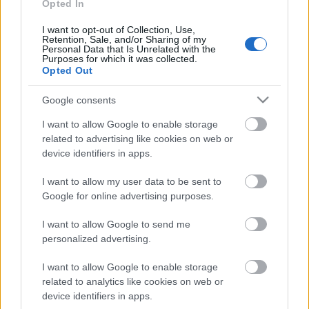
Opted In
Frissítőkedd - 2013. november
I want to opt-out of Collection, Use,
buherator
•
2013. november 13.
0
Retention, Sale, and/or Sharing of my
Personal Data that Is Unrelated with the
Purposes for which it was collected.
Opted Out
Microsoft A Microsoft ebben a hónapban megkezdi
a SHA-1 üzenetpecsétet használó digitális
Google consents
tanúsítványok kivezetését, "elavultnak" jelölve az
algoritmust a Root Certificate programban. Az
I want to allow Google to enable storage
algoritmus 2016-tól nem lesz efogadható. Emellett
related to advertising like cookies on web or
PKI-t érintő változás, hogy egy másik…
device identifiers in apps.
I want to allow my user data to be sent to
Az Adobe dump magyar
Google for online advertising purposes.
vonatkozásai
I want to allow Google to send me
buherator
•
2013. november 11.
0
personalized advertising.
A CrySys Labor az Ukatemivel közösen elemzést
I want to allow Google to enable storage
készített az Adobe-tól kiszivárgott dumpban - ez
related to analytics like cookies on web or
jelenleg a legnagyobb nyilvános, éles rendszerből
device identifiers in apps.