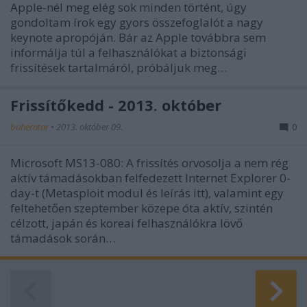
Apple-nél meg elég sok minden történt, úgy
gondoltam írok egy gyors összefoglalót a nagy
keynote apropóján. Bár az Apple továbbra sem
informálja túl a felhasználókat a biztonsági
frissítések tartalmáról, próbáljuk meg…
Frissítőkedd - 2013. október
buherator
•
2013. október 09.
0
Microsoft MS13-080: A frissítés orvosolja a nem rég
aktív támadásokban felfedezett Internet Explorer 0-
day-t (Metasploit modul és leírás itt), valamint egy
feltehetően szeptember közepe óta aktív, szintén
célzott, japán és koreai felhasználókra lövő
támadások során…