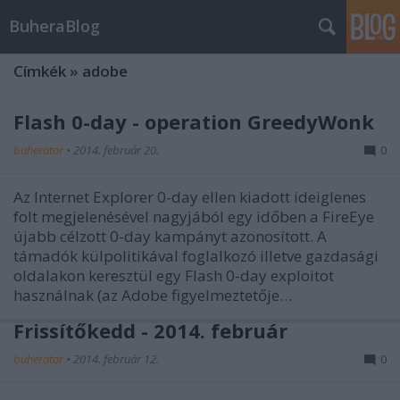
BuheraBlog
Címkék
»
adobe
Flash 0-day - operation GreedyWonk
buherator
•
2014. február 20.
0
Az Internet Explorer 0-day ellen kiadott ideiglenes
folt megjelenésével nagyjából egy időben a FireEye
újabb célzott 0-day kampányt azonosított. A
támadók külpolitikával foglalkozó illetve gazdasági
oldalakon keresztül egy Flash 0-day exploitot
használnak (az Adobe figyelmeztetője…
Frissítőkedd - 2014. február
buherator
•
2014. február 12.
0