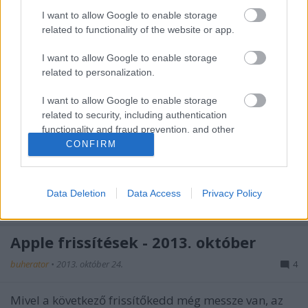
származó jelszó-adatbázis - található, magyar
I want to allow Google to enable storage
vonatkozású címekről. A statisztikák sajnos nem
related to functionality of the website or app.
támasztják alá a…
I want to allow Google to enable storage
Nem véletlen!
related to personalization.
buherator
•
2013. november 04.
0
I want to allow Google to enable storage
related to security, including authentication
Első sorban kódelemzések alkalmával előforduló
functionality and fraud prevention, and other
tipikus probléma, hogy különböző kriptográfiai
user protection.
CONFIRM
funkciók - legyen szó akár egyszer használatos
jelszavakról, munkamenet-azonosítókról vagy ne
adj' isten kulcsgenerálásról - ellátására a
Data Deletion
Data Access
Privacy Policy
programozók nem kriptográfiailag…
Apple frissítések - 2013. október
buherator
•
2013. október 24.
4
Mivel a következő frissítőkedd még messze van, az