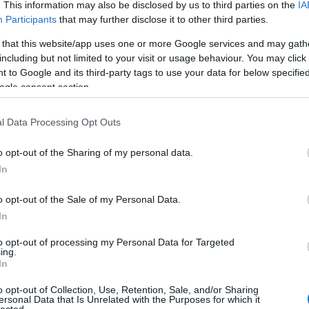
Hacking
. This information may also be disclosed by us to third parties on the
IA
SGHCToma
konfere
ncia
Participants
that may further disclose it to other third parties.
Synsecblog
utánra
foglalta
Szertár
 that this website/app uses one or more Google services and may gath
m
asztalt
including but not limited to your visit or usage behaviour. You may click 
az
Magyar oldalak
Óbester
 to Google and its third-party tags to use your data for below specifi
be, ahol
jó
ogle consent section.
Hacktivity
borokka
l,
Hungarian Unix Portal
sörökke
l,
l Data Processing Opt Outs
pálinkák
Külföldi oldalak
kal és
termész
etesen
o opt-out of the Sharing of my personal data.
ExploitDB
nagy-
nagy
In
Hack-A-Day
szeretet
Hackers for Charity
tel
várnak
Packet Storm
o opt-out of the Sale of my Personal Data.
minket
:)Az
Phrack
In
alaptáb
SecurityFocus
ort
várható
SecurityTube
to opt-out of processing my Personal Data for Targeted
an mi
upSploit
már
ing.
WeChall
In
o opt-out of Collection, Use, Retention, Sale, and/or Sharing
Kultúra
ersonal Data that Is Unrelated with the Purposes for which it
lected.