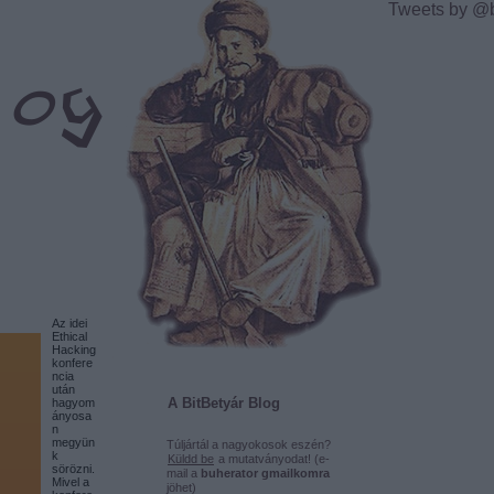
Tweets by @
Az idei
Ethical
Hacking
konfere
ncia
után
A BitBetyár Blog
hagyom
ányosa
n
megyün
Túljártál a nagyokosok eszén?
k
Küldd be
a mutatványodat! (e-
sörözni.
mail a
buherator gmailkomra
Mivel a
jöhet)