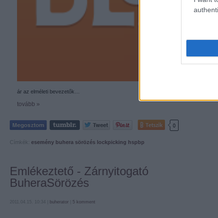
authenti
ár az elméleti bevezetők…
tovább »
Tetszik
0
Címkék:
esemény
buhera sörözés
lockpicking
hspbp
Emlékeztető - Zárnyitogató
BuheraSörözés
2011.04.15. 10:34 |
buherator
|
5
komment