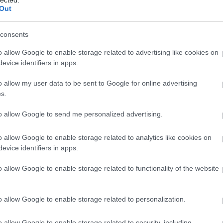
Az Új Buherátor Teszt
Out
Buherátor Teszt
Hacker HOWTO
Infosec Reactions
consents
Think Geek
o allow Google to enable storage related to advertising like cookies on
xkcd
evice identifiers in apps.
Feedek
A
o allow my user data to be sent to Google for online advertising
hegybe
n álló
RSS 2.0
s.
posztol
bejegyzések
,
kommentek
nivalótól
Atom
majdne
to allow Google to send me personalized advertising.
m
bejegyzések
,
kommentek
elfelejtet
tem
beszám
o allow Google to enable storage related to analytics like cookies on
olni a
legutób
evice identifiers in apps.
bi
Archívum
sörözés
ről! Aki
2014 április
(
5
)
o allow Google to enable storage related to functionality of the website
nem
volt ott,
2014 március
(
7
)
bánhatj
a,
2014 február
(
11
)
Lockpic
2014 január
(
9
)
kerék
o allow Google to enable storage related to personalization.
ugyanis
2013 december
(
11
)
olyan
2013 november
(
11
)
worksh
opot
o allow Google to enable storage related to security, including