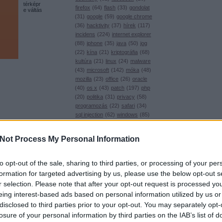
térképr
firefox
(
64
)
flash
(
33
)
gondolat
e váltás
(
31
)
google
(
59
)
google chrome
(
36
)
hacktivity
(
37
)
hírek
(
117
)
incidens
(
224
)
internet explorer
(
88
)
iphone
(
35
)
java
(
50
)
jog
(
22
)
kína
(
21
)
kriptográfia
(
68
)
kultúra
(
21
)
linux
(
24
)
malware
(
43
)
microsoft
(
142
)
móka
(
48
)
mozilla
(
23
)
office
(
26
)
oracle
(
40
)
os x
(
43
)
patch
(
197
)
php
(
20
)
politika
(
31
)
privacy
(
58
)
programozás
(
22
)
safari
(
34
)
sql injection
(
62
)
windows
(
85
)
xss
(
77
)
Címkefelhő
Not Process My Personal Information
Magyar blogok
0xFF
to opt-out of the sale, sharing to third parties, or processing of your per
Ahogy
Antivírus blog
formation for targeted advertising by us, please use the below opt-out s
azt már
ASVA.info
korábba
r selection. Please note that after your opt-out request is processed y
n
Breach
jeleztem
eing interest-based ads based on personal information utilized by us or
, a
LockPicking
disclosed to third parties prior to your opt-out. You may separately opt-
csütörtö
NOPblog
ki
losure of your personal information by third parties on the IAB’s list of
Ethical
ÖrdöglakatBlog