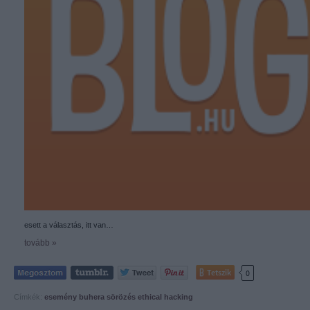
esett a választás, itt van…
tovább »
Tetszik
0
Címkék:
esemény
buhera sörözés
ethical hacking