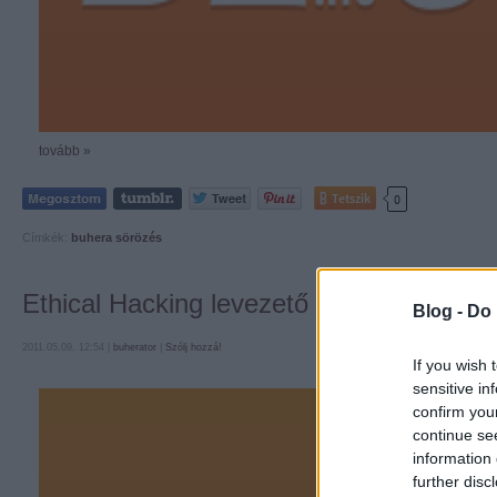
tovább »
Tetszik
0
Címkék:
buhera sörözés
Ethical Hacking levezető sörözés
Blog -
Do 
2011.05.09. 12:54 |
buherator
|
Szólj hozzá!
If you wish 
sensitive in
confirm you
continue se
information 
further disc