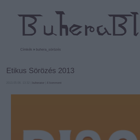
Címkék
»
buhera_sörözés
Etikus Sörözés 2013
2013.05.06. 13:32 |
buherator
|
4
komment