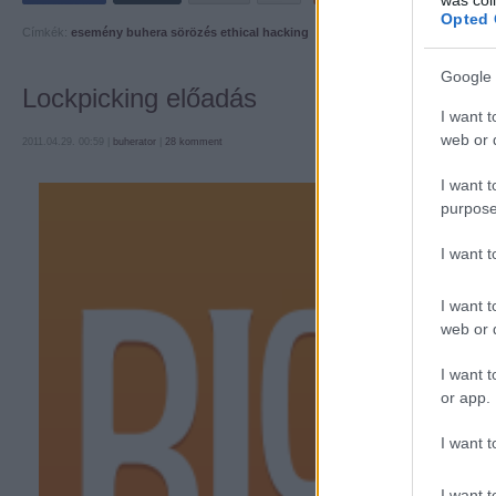
Opted 
Címkék:
esemény
buhera sörözés
ethical hacking
Google 
Lockpicking előadás
I want t
web or d
2011.04.29. 00:59 |
buherator
|
28
komment
I want t
purpose
I want 
I want t
web or d
I want t
or app.
I want t
I want t