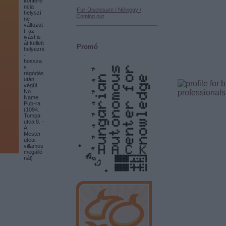
konfere
ncia
Full-Disclosure / Névjegy /
helyszí
Coming out
ne
változot
t, az
ivást is
át kellett
Promó
helyezni
-
hossza
s
rágódás
után
végül
No
Name
Pub-ra
(1094.
Tompa
utca 8. -
A
Mester
utcai
villamos
megálló
nál)