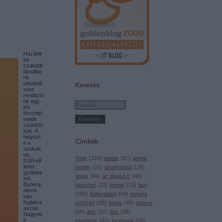
Hazánk
ba
szakadt
távolfiai
nk
üdvözlé
Keresés
sére
rendezü
nk egy
kis
összejö
vetelt
csütörtö
kön. A
helyszí
Címkék
n a
szokás
os,
0day
(
110
)
adobe
(
87
)
adobe
8:00-tól
lehet
reader
(
21
)
anonymous
(
26
)
gyüleke
apple
(
60
)
az olvasó ír
(
49
)
zni.
Buhera
blackhat
(
20
)
botnet
(
22
)
bug
névre
(
200
)
buherablog
(
44
)
buhera
van
foglalva
sörözés
(
39
)
bukta
(
49
)
deface
asztal.
(
38
)
dns
(
22
)
dos
(
29
)
Nagyob
b
esemény
(
82
)
facebook
(
26
)