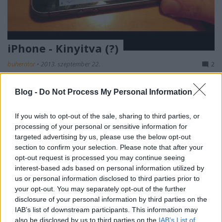
iPhone - Kinyitva (?)
buherator
•
2013. szeptember 22.
2
Ismét igazolást nyert a mondás, miszerint minden
Blog -
Do Not Process My Personal Information
csoda három napig tart: nagyjából ennyi idő telt egy
az #istouchidhackedyet ("megtörték-e már a touch
If you wish to opt-out of the sale, sharing to third parties, or
id-t?") kiírása óta, a Chaos Computer Club
processing of your personal or sensitive information for
biometrikai tagozata pedig már közzé is tett egy
targeted advertising by us, please use the below opt-out
közleményt valamint egy videót az új…
section to confirm your selection. Please note that after your
opt-out request is processed you may continue seeing
28C3 közvetítés + Lockpick workshop
interest-based ads based on personal information utilized by
us or personal information disclosed to third parties prior to
buherator
•
2011. december 02.
1
your opt-out. You may separately opt-out of the further
disclosure of your personal information by third parties on the
IAB’s list of downstream participants. This information may
Lockpicking workshoppal és bugkereső
also be disclosed by us to third parties on the
IAB’s List of