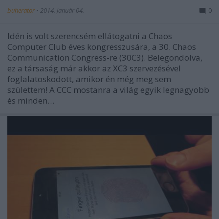
buherator
•
2014. január 04.
0
Idén is volt szerencsém ellátogatni a Chaos
Computer Club éves kongresszusára, a 30. Chaos
Communication Congress-re (30C3). Belegondolva,
ez a társaság már akkor az XC3 szervezésével
foglalatoskodott, amikor én még meg sem
születtem! A CCC mostanra a világ egyik legnagyobb
és minden…