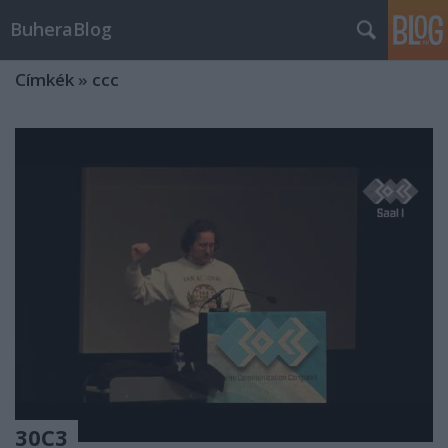
BuheraBlog
Címkék
»
ccc
30C3