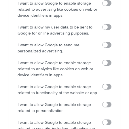
buherator
•
2010. augusztus 05.
0
I want to allow Google to enable storage
related to advertising like cookies on web or
device identifiers in apps.
"Békével jöttünk", mondták az Új Világ
meghódítói."Békével jöttünk", mondják a
I want to allow my user data to be sent to
kormányok, amikor kolonizálják, szabályozzák és
Google for online advertising purposes.
militarizálják az új digitális világot."Békével jöttünk",
mondják az országméretű vállalatok, akik pénzt…
I want to allow Google to send me
personalized advertising.
Mégis CCC
I want to allow Google to enable storage
buherator
•
2008. december 26.
0
related to analytics like cookies on web or
device identifiers in apps.
Nos, kemény szervezőmunka eredményeként holnap
I want to allow Google to enable storage
hajnalban - ha az ébresztőórám, a busztársaság és
related to functionality of the website or app.
Szent Izidor is úgy akarja - úgy néz ki mégis
elindulunk a 25th Chaos Communication
I want to allow Google to enable storage
Congressre. Így előreláthatólag lesz
related to personalization.
élménybeszámoló, up-to-date poszotlás a világ
egyéb…
I want to allow Google to enable storage
related to security, including authentication