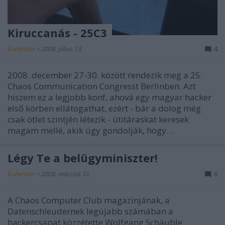
Kiruccanás - 25C3
buherator
•
2008. július 13.
4
2008. december 27-30. között rendezik meg a 25.
Chaos Communication Congresst Berlinben. Azt
hiszem ez a legjobb konf, ahová egy magyar hacker
első körben ellátogathat, ezért - bár a dolog még
csak ötlet szintjén létezik - útitáraskat keresek
magam mellé, akik úgy gondolják, hogy…
Légy Te a belügyminiszter!
buherator
•
2008. március 31.
6
A Chaos Computer Club magazinjának, a
Datenschleudernek legújabb számában a
hackercsapat közzétette Wolfgang Schäuble