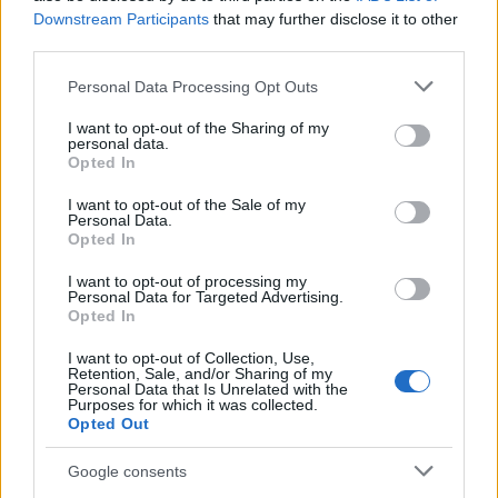
hackathonnal egybekötött 28C3 közvetítést (No Nerd
Downstream Participants
that may further disclose it to other
Left Behind) szervezünk a HACK-be. A konferencia
third parties.
december 27-30. között tart, az eddigi szűk körű
felmérés alapján mi 27-én és 28-án biztosan várni
Please note that this website/app uses one or more Google
Personal Data Processing Opt Outs
fogjuk az érdeklődőket, a későbbi napok…
services and may gather and store information including but
not limited to your visit or usage behaviour. You may click to
I want to opt-out of the Sharing of my
personal data.
grant or deny consent to Google and its third-party tags to
CCC elemzés a német kormányzati
Opted In
use your data for below specified purposes in below Google
trójairól
consent section.
I want to opt-out of the Sale of my
Personal Data.
buherator
•
2011. október 09.
1
Opted In
I want to opt-out of processing my
A Chaos Computer Club megszerezte és kielemezte a
Personal Data for Targeted Advertising.
német kormány által fejlesztett, Quellen-TKÜ névre
Opted In
keresztelt "lehallgató eszközt". A CCC már 2008 óta
I want to opt-out of Collection, Use,
figyelemmel kíséri a szoftver fejlesztését. A német
Retention, Sale, and/or Sharing of my
alkotmánybíróság három éve kimondta, hogy az
Personal Data that Is Unrelated with the
Purposes for which it was collected.
állampolgárok…
Opted Out
27C3: Békével jöttünk
Google consents