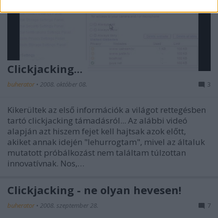
Clickjacking...
buherator
•
2008. október 08.
3
Kikerültek az első információk a világot rettegésben
tartó clickjacking támadásról... Az alábbi videó
alapján azt hiszem fejet kell hajtsak azok előtt,
akiket annak idején "lehurrogtam", mivel az általuk
mutatott próbálkozást nem találtam túlzottan
innovatívnak. Nos,…
Clickjacking - ne olyan hevesen!
buherator
•
2008. szeptember 28.
7