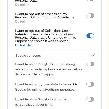
Personal Data.
Opted In
buherator
•
2009. április 22.
0
I want to opt-out of processing my
Nem rég találtam ezt a videót (már le sem merem
Personal Data for Targeted Advertising.
Opted In
írni, hogy hol): Először is kérlek homályosítsatok fel:
ez a DirectAccess most tényleg annyival tud többet
I want to opt-out of Collection, Use,
egy sima VPN-nél, hogy nem kell hozzá kettőt
Retention, Sale, and/or Sharing of my
Personal Data that Is Unrelated with the
kattintani + a szolgáltatás akkor is elindul, ha nincs
Purposes for which it was collected.
bejelentkezve a…
Opted Out
Google consents
I.E.8 RC1
I want to allow Google to enable storage
N1gg@
•
2009. január 31.
2
related to advertising like cookies on web or
device identifiers in apps.
Mikor olvastam, hogy lehet szedni a béta verziót,
ráadásul azt írták, hogy gyorsabb, jobb, stb... -
I want to allow my user data to be sent to
gondoltam megnézem. Hát nagy hiba volt, csináltam
Google for online advertising purposes.
hozzá egy screent is. Screen Hát én itt be is fejeztem
a próbálgatását. De nézzük, mit írnak a
I want to allow Google to send me
personalized advertising.
türelmesebbek. Itt, itt és itt az…