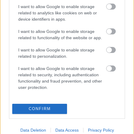
I want to allow Google to enable storage
Új gúnya
related to analytics like cookies on web or
device identifiers in apps.
buherator
•
2008. október 28.
1
I want to allow Google to enable storage
Ismeritek azokat azokat az idegesítő bannereket,
related to functionality of the website or app.
amiket mint az őrült kell kattintani, hogy "te nyomd
a legtöbb fekvőtáaszt és nyerd meg a 200 plazma TV
I want to allow Google to enable storage
egyikét"? Athostól kaptam egy érdekes levelet: A
related to personalization.
GMail felületét nem egyszerű iframe-be tölteni,
I want to allow Google to enable storage
popup ablakban viszont…
related to security, including authentication
functionality and fraud prevention, and other
user protection.
CONFIRM
Data Deletion
Data Access
Privacy Policy