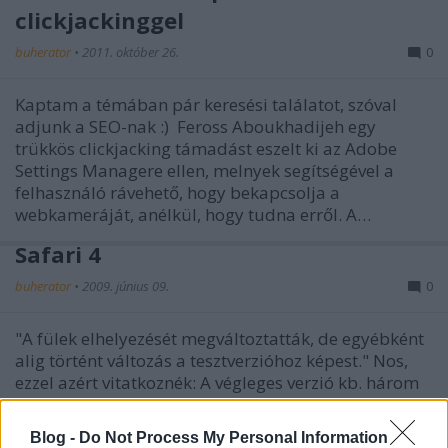
clickjackinggel
buherator
•
2011. október 26.
0
Kaptam a témában pár keresési találatot, szóval
adjunk a SEO-nak :) Feross Aboukhadijeh egy
trükkös clickjacking támadást eszelt ki az Adobe
Settings Managere ellen, melnyek segítségével a
felhasználó rávehető, hogy bekapcsolja a
webkameráját, anélkül, hogy tudna erről. A…
Safari 4
buherator
•
2009. június 09.
0
"A fülek elhelyezését megváltoztatták, de egyébként
alig történt változás a tesztverzióhoz képest." Nos,
ezzel azért vitatkoznék: A végleges verzió kb. három
tucat, több esetben kritikus vagy extrém kritikus
súlyosságúnak minősített biztonsági problémát…
Blog -
Do Not Process My Personal Information