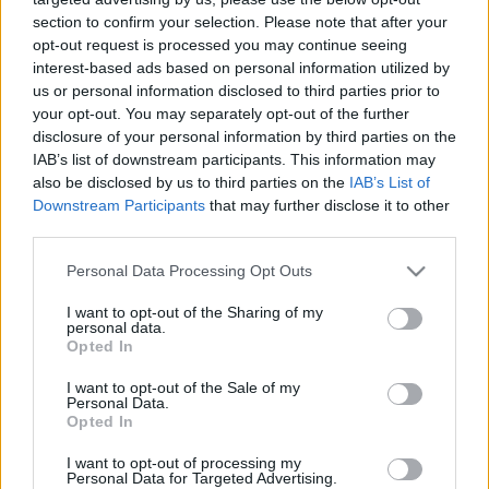
SPE/miniFlame A Kaspersky kutatói a Flame C&C
section to confirm your selection. Please note that after your
szervereinek vizsgálata során felfedeztek egy új, a
opt-out request is processed you may continue seeing
Stuxnet-Flame-Duqu-Gauss családba sorolható
interest-based ads based on personal information utilized by
jószágot. A kártevő, melyet miniFlame-nek
us or personal information disclosed to third parties prior to
kereszteltek el azonos a C&C-n SPE kódnéven
your opt-out. You may separately opt-out of the further
emlegetett modullal, melynek még három…
disclosure of your personal information by third parties on the
IAB’s list of downstream participants. This information may
Segélykoncert az UFO hackernek
also be disclosed by us to third parties on the
IAB’s List of
Downstream Participants
that may further disclose it to other
buherator
•
2008. november 21.
0
third parties.
Please note that this website/app uses one or more Google
Personal Data Processing Opt Outs
Neves előadók részvételével jótékonysági koncertet
services and may gather and store information including but
szerveznek a kiadatás előtt álló Gary 'Solo' McKinnon
not limited to your visit or usage behaviour. You may click to
I want to opt-out of the Sharing of my
tiszteletére. Ross Hemsworth, a Glastonbury rádió
personal data.
grant or deny consent to Google and its third-party tags to
Opted In
vezetője és a Nemzetközi UFO Kongresszus helyi
use your data for below specified purposes in below Google
igazgatója több mint 100 zenekart keresett meg a
consent section.
I want to opt-out of the Sale of my
Rock Against Injustice…
Personal Data.
Opted In
Kiadják Solot
I want to opt-out of processing my
Personal Data for Targeted Advertising.