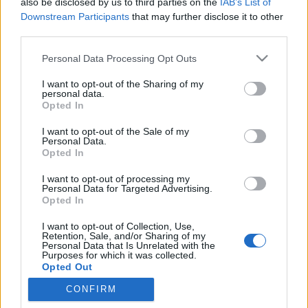
also be disclosed by us to third parties on the
IAB’s List of
Downstream Participants
that may further disclose it to other
Ez lenne a zsidó világösszeesküvés? :)Izraeli fiatalok
third parties.
egy csoportja önkéntesekből álló botnetet toboroz,
hogy így vehesség ki a részüket a gézai
Please note that this website/app uses one or more Google
Personal Data Processing Opt Outs
konfliktusban. A Wired információi szerint
services and may gather and store information including but
tanulókból álló Help Israel Win nevű csapat egy
not limited to your visit or usage behaviour. You may click to
I want to opt-out of the Sharing of my
personal data.
grant or deny consent to Google and its third-party tags to
Patriot névre keresztelt szoftvert…
Opted In
use your data for below specified purposes in below Google
consent section.
I want to opt-out of the Sale of my
Kiberháború a Közel-Keleten
Personal Data.
Opted In
buherator
•
2009. január 06.
0
I want to opt-out of processing my
Personal Data for Targeted Advertising.
A Wired beszámolója szerint az IDF (Israel Defense
Opted In
Forces) - Izraeli védelmi erők vasárnap behatoltak az
Al-Aqsa TV-csatorna informatikai rendszerébe,
I want to opt-out of Collection, Use,
Retention, Sale, and/or Sharing of my
ahonnan propagandaanyagot sugároztak a
Personal Data that Is Unrelated with the
lakosságnak. A Hamászhoz kötehető csatornán -
Purposes for which it was collected.
Opted Out
amely korábban többek között Farfour, az…
CONFIRM
Google consents