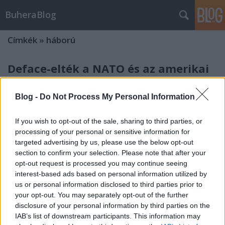
BuheraBlog
Címkék
»
háború
Deface-elték a NATO és az amerikai
hadsereg oldalait
Blog -
Do Not Process My Personal Information
buherator
•
2009. január 09.
0
If you wish to opt-out of the sale, sharing to third parties, or
Török és angol nyelvű üzenetek jelentek meg a NATO
processing of your personal or sensitive information for
Parlament és az amerikai hadsereg washingtoni
targeted advertising by us, please use the below opt-out
körzetének weboldalain. Az oldalakon Palesztína
section to confirm your selection. Please note that after your
felszabadítására felszólító, az izraeli támadások
opt-out request is processed you may continue seeing
beszüntetését követelő, valamint nyugat- és izrael-
interest-based ads based on personal information utilized by
ellenes szlogeneket helyezett…
us or personal information disclosed to third parties prior to
your opt-out. You may separately opt-out of the further
Kiberháború a Közel-Keleten II.
disclosure of your personal information by third parties on the
IAB’s list of downstream participants. This information may
buherator
•
2009. január 09.
0