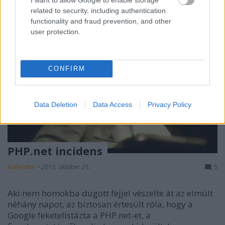
related to security, including authentication
functionality and fraud prevention, and other
user protection.
CONFIRM
Data Deletion
Data Access
Privacy Policy
PHP.net incidens
buherator
•
2013. október 25.
5
Aki nem homokba dugott fejjel vészelte át az elmúlt
néhány napot, az biztosan értesült róla, hogy a
Google feketelistázta a PHP.net-et, a