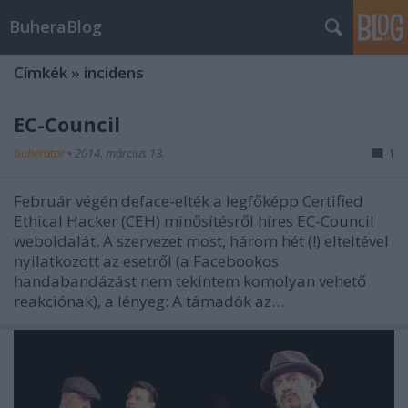
BuheraBlog
Címkék
»
incidens
EC-Council
buherator
•
2014. március 13.
1
Február végén deface-elték a legfőképp Certified
Ethical Hacker (CEH) minősítésről híres EC-Council
weboldalát. A szervezet most, három hét (!) elteltével
nyilatkozott az esetről (a Facebookos
handabandázást nem tekintem komolyan vehető
reakciónak), a lényeg: A támadók az…