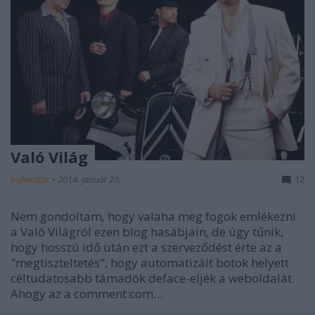
Való Világ
buherator
•
2014. január 20.
12
Nem gondoltam, hogy valaha meg fogok emlékezni
a Való Világról ezen blog hasábjain, de úgy tűnik,
hogy hosszú idő után ezt a szerveződést érte az a
"megtiszteltetés", hogy automatizált botok helyett
céltudatosabb támadók deface-eljék a weboldalát.
Ahogy az a comment:com…