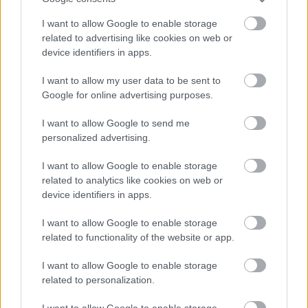
hasábjain eddig nem szenteltem figyelmet a
#badBIOS témának, de az elmúlt napok néhány
I want to allow Google to enable storage
eseménye azt hiszem, megadják keretet a téma
related to advertising like cookies on web or
felvezetéséhez. A lényeg tömören annyi, hogy
device identifiers in apps.
Dragos Ruiu, a mostanában leginkább a
I want to allow my user data to be sent to
CanSecWest…
Google for online advertising purposes.
Szellemi Tulajdon Nemzeti Hivatala
I want to allow Google to send me
personalized advertising.
buherator
•
2013. november 28.
0
I want to allow Google to enable storage
Csabika25 hívta fel rá a figyelmem, hogy "támadás
related to analytics like cookies on web or
érte" a Szellemi Tulajdon Nemzeti Hivatalát
device identifiers in apps.
(.gov.hu), amivel kapcsoaltban megjelent néhány
közlemény, meg elindult a
I want to allow Google to enable storage
related to functionality of the website or app.
konteógyártás (regisztráció után megtekinthető
tartalom, no comment...), de megmondom őszintén,
I want to allow Google to enable storage
így egy…
related to personalization.
I want to allow Google to enable storage