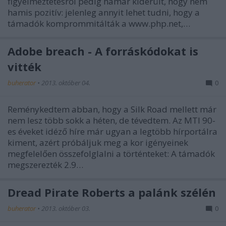
figyelmeztetésről pedig hamar kiderült, hogy nem
hamis pozitív: jelenleg annyit lehet tudni, hogy a
támadók komprommitálták a www.php.net,…
Adobe breach - A forráskódokat is
vitték
buherator
•
2013. október 04.
0
Reménykedtem abban, hogy a Silk Road mellett már
nem lesz több sokk a héten, de tévedtem. Az MTI 90-
es éveket idéző híre már ugyan a legtöbb hírportálra
kiment, azért próbáljuk meg a kor igényeinek
megfelelően összefolglalni a történteket: A támadók
megszerezték 2.9…
Dread Pirate Roberts a palánk szélén
buherator
•
2013. október 03.
0