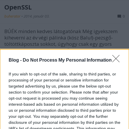
OpenSSL
buherator
•
2014. január 03.
0
BÚÉK minden kedves látogatónak Még igyekszem
kiheverni az év végi pálinka (kösz Balu!)-pezsgő-
töltöttkáposzta sokkot, úgyhogy csak egy gyors
poszt az OpenSSL incidensről: Aki lemaradt volna
Twitteren, az openssl.org-t december 29-én deface-
Blog -
Do Not Process My Personal Information
elték. Január 1-én az üzemeltetők egy…
If you wish to opt-out of the sale, sharing to third parties, or
iOS 7 jailbreak
processing of your personal or sensitive information for
targeted advertising by us, please use the below opt-out
buherator
•
2013. december 22.
2
section to confirm your selection. Please note that after your
opt-out request is processed you may continue seeing
Az evad3rs csapata kiadta a rég óta várt iOS 7
interest-based ads based on personal information utilized by
jailbreaket. Apró szépséghiba, hogy a kiadás előtt
us or personal information disclosed to third parties prior to
álló iOS 7.1-en már döglöttek a kihasznált hibák,
your opt-out. You may separately opt-out of the further
emellett pedig az sem aratott osztatlan sikert a
disclosure of your personal information by third parties on the
jailbreak közösségen belül, hogy kínai
IAB’s list of downstream participants. This information may