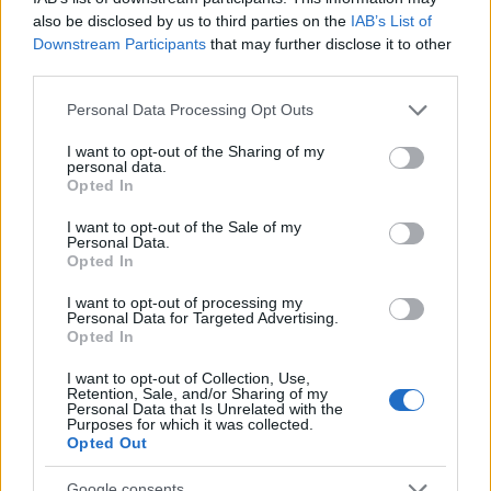
felhasználóknak a JB egy kínai appstore-t…
also be disclosed by us to third parties on the
IAB’s List of
Downstream Participants
that may further disclose it to other
third parties.
Ha nem akarsz kémprogramot a
Please note that this website/app uses one or more Google
gépedre
Personal Data Processing Opt Outs
services and may gather and store information including but
buherator
•
2013. december 11.
3
not limited to your visit or usage behaviour. You may click to
I want to opt-out of the Sharing of my
personal data.
grant or deny consent to Google and its third-party tags to
Opted In
use your data for below specified purposes in below Google
Rambo osztotta Twitteren a hírt, miszerint jogerősen
consent section.
I want to opt-out of the Sale of my
börtönre ítéltek néhány arcot, akik egy partner
Personal Data.
vállalkozástól több mint 80 milliót loptak egy
Opted In
kémprogram segítségével. A sztori lényegi része az
SG.hu-ról: Az elsőrendű vádlott letöltött az
I want to opt-out of processing my
Personal Data for Targeted Advertising.
internetről egy…
Opted In
I want to opt-out of Collection, Use,
#badBIOS hírek
Retention, Sale, and/or Sharing of my
Personal Data that Is Unrelated with the
buherator
•
2013. december 03.
0
Purposes for which it was collected.
Opted Out
A hatalmas bizonytalansági tényezők miatt a blog
Google consents