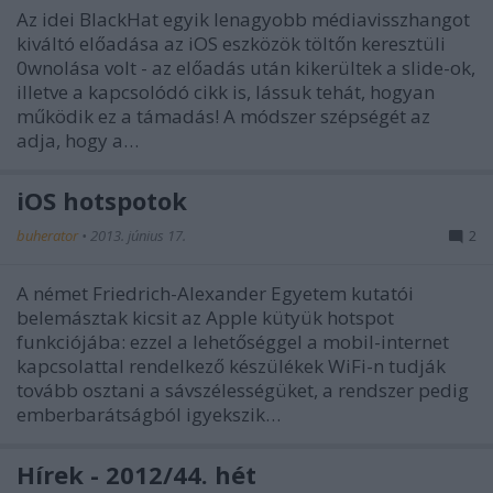
Az idei BlackHat egyik lenagyobb médiavisszhangot
kiváltó előadása az iOS eszközök töltőn keresztüli
0wnolása volt - az előadás után kikerültek a slide-ok,
illetve a kapcsolódó cikk is, lássuk tehát, hogyan
működik ez a támadás! A módszer szépségét az
adja, hogy a…
iOS hotspotok
buherator
•
2013. június 17.
2
A német Friedrich-Alexander Egyetem kutatói
belemásztak kicsit az Apple kütyük hotspot
funkciójába: ezzel a lehetőséggel a mobil-internet
kapcsolattal rendelkező készülékek WiFi-n tudják
tovább osztani a sávszélességüket, a rendszer pedig
emberbarátságból igyekszik…
Hírek - 2012/44. hét