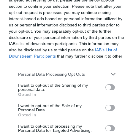
targeted advertising by us, please use the below opt-out
frissítések tartalmáról, próbáljuk meg…
section to confirm your selection. Please note that after your
opt-out request is processed you may continue seeing
interest-based ads based on personal information utilized by
us or personal information disclosed to third parties prior to
your opt-out. You may separately opt-out of the further
disclosure of your personal information by third parties on the
IAB’s list of downstream participants. This information may
also be disclosed by us to third parties on the
IAB’s List of
Downstream Participants
that may further disclose it to other
third parties.
Please note that this website/app uses one or more Google
Personal Data Processing Opt Outs
services and may gather and store information including but
not limited to your visit or usage behaviour. You may click to
I want to opt-out of the Sharing of my
personal data.
grant or deny consent to Google and its third-party tags to
Opted In
use your data for below specified purposes in below Google
consent section.
I want to opt-out of the Sale of my
iPhone - Kinyitva (?)
Personal Data.
Opted In
buherator
•
2013. szeptember 22.
2
I want to opt-out of processing my
Personal Data for Targeted Advertising.