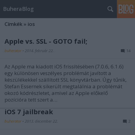
BuheraBlog
Címkék
»
ios
Apple vs. SSL - GOTO fail;
buherator
•
2014. február 22.
14
Az Apple ma kiadott iOS frissítésében (7.0.6, 6.1.6)
egy különösen veszélyes problémát javított a
készülékekkel szállított SSL könyvtárban. Úgy tűnik,
Stefan Essernek sikerült megtalálnia a problémát
okozó kódrészletet, amivel az Apple előkelő
pozícióra tett szert a…
iOS 7 jailbreak
buherator
•
2013. december 22.
2