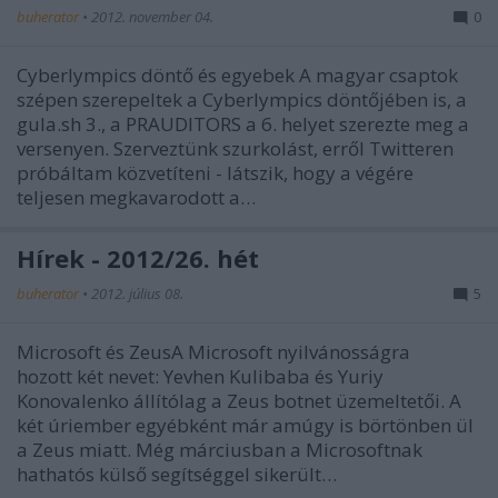
buherator
•
2012. november 04.
0
Cyberlympics döntő és egyebek A magyar csaptok
szépen szerepeltek a Cyberlympics döntőjében is, a
gula.sh 3., a PRAUDITORS a 6. helyet szerezte meg a
versenyen. Szerveztünk szurkolást, erről Twitteren
próbáltam közvetíteni - látszik, hogy a végére
teljesen megkavarodott a…
Hírek - 2012/26. hét
buherator
•
2012. július 08.
5
Microsoft és ZeusA Microsoft nyilvánosságra
hozott két nevet: Yevhen Kulibaba és Yuriy
Konovalenko állítólag a Zeus botnet üzemeltetői. A
két úriember egyébként már amúgy is börtönben ül
a Zeus miatt. Még márciusban a Microsoftnak
hathatós külső segítséggel sikerült…