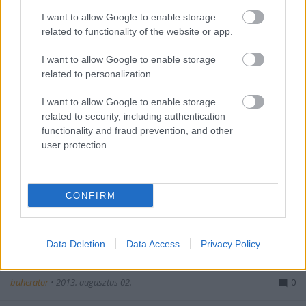
I want to allow Google to enable storage
related to functionality of the website or app.
I want to allow Google to enable storage
related to personalization.
iPhone zárnyitás
I want to allow Google to enable storage
buherator
•
2013. szeptember 19.
0
related to security, including authentication
functionality and fraud prevention, and other
user protection.
Az utóbbi napok-hetek eseményeinek fényében kissé
komikus, hogy a nemzetközi IT-sec szakma jelentős
része azzal van elfoglalva, hogy hogyan lehet
kikerülni az újonnan megjelent iOS 7 képernyőzárát
CONFIRM
és megnézni az ismerősök homevideóit: Jócskán
15000 dollár fölötti összeget,…
Data Deletion
Data Access
Privacy Policy
iOS töltőhack
buherator
•
2013. augusztus 02.
0