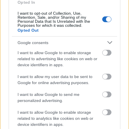
Ismét igazolást nyert a mondás, miszerint minden
Opted In
csoda három napig tart: nagyjából ennyi idő telt egy
I want to opt-out of Collection, Use,
az #istouchidhackedyet ("megtörték-e már a touch
Retention, Sale, and/or Sharing of my
id-t?") kiírása óta, a Chaos Computer Club
Personal Data that Is Unrelated with the
Purposes for which it was collected.
biometrikai tagozata pedig már közzé is tett egy
Opted Out
közleményt valamint egy videót az új…
Google consents
I want to allow Google to enable storage
related to advertising like cookies on web or
device identifiers in apps.
I want to allow my user data to be sent to
Google for online advertising purposes.
I want to allow Google to send me
personalized advertising.
I want to allow Google to enable storage
related to analytics like cookies on web or
device identifiers in apps.