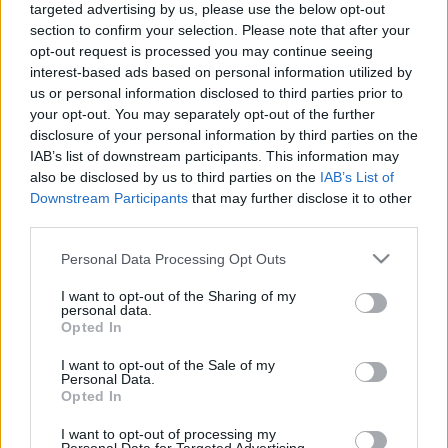
Az elmúlt néhány hétben a biztonságpolitikával
targeted advertising by us, please use the below opt-out
foglalkozó szakértők fél szemüket folyamatosan a
section to confirm your selection. Please note that after your
Koreai-félszigeten tartják, kíváncsian várva, vajon a
opt-out request is processed you may continue seeing
legifjabbik Kim hoz-e valamilyen új színt az
interest-based ads based on personal information utilized by
évtizedek óta tartó "húzd meg, ereszd meg" játékba.
us or personal information disclosed to third parties prior to
A blogunk számára talán az…
your opt-out. You may separately opt-out of the further
disclosure of your personal information by third parties on the
IAB’s list of downstream participants. This information may
Kibertámadás Magyarország ellen?
also be disclosed by us to third parties on the
IAB’s List of
WTF?
Downstream Participants
that may further disclose it to other
third parties.
csabika25
•
2013. március 20.
8
Please note that this website/app uses one or more Google
Personal Data Processing Opt Outs
services and may gather and store information including but
Alighogy megjelent a kiberhadviselésről szóló első
not limited to your visit or usage behaviour. You may click to
I want to opt-out of the Sharing of my
bejegyzés a blogon, az Index.hu máris főcímben
personal data.
grant or deny consent to Google and its third-party tags to
hozta: „Kibertámadás érte Magyarországot!”.
Opted In
use your data for below specified purposes in below Google
Röviden, vegyük át, mi történt, mit tudunk! Ahogy
consent section.
I want to opt-out of the Sale of my
a CrySys blogjából kiderül, 2012 novemberében
Personal Data.
kaptak egy fülest arról, hogy…
Opted In
I want to opt-out of processing my