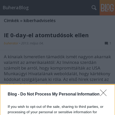
BuheraBlog
Címkék
»
kiberhadviselés
IE 0-day-el atomtudósok ellen
buherator
•
2013. május 04.
1
A kínaiak Ismeretlen támadók ismét nagyon akarnak
valamit az amerikaiaktól: Az Invincea szerdán
számolt be arról, hogy kompromittálták az USA
Munkaügyi Hivatalának weboldalát, hogy kártékony
kódokat szolgáljanak ki róla. Az első hírek szerint az
oldalra feltöltött exploit egy…
Észak-Korea, a hacker paradicsom?
Blog -
Do Not Process My Personal Information
csabika25
•
2013. május 04.
3
If you wish to opt-out of the sale, sharing to third parties, or
processing of your personal or sensitive information for