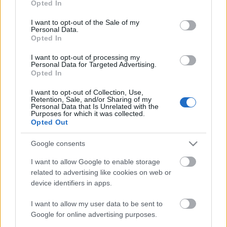
Opted In
kerülő, nemzetközi verseny, melynek keretében
use your data for below specified purposes in below Google
egyetemi csapatok mérhetik össze képességeiket az
consent section.
I want to opt-out of the Sale of my
IT-biztonság területén. A megmérettetésre idén a
Personal Data.
Opted In
BME CrySyS laboratóriuma is csapatot szervez. Az
iCTF feladatai szoftver…
I want to opt-out of processing my
Personal Data for Targeted Advertising.
Opted In
BitDefender felvételi
I want to opt-out of Collection, Use,
buherator
•
2009. október 04.
7
Retention, Sale, and/or Sharing of my
Personal Data that Is Unrelated with the
Purposes for which it was collected.
Aki megoldja az ezen az oldalon felsorakoztatott
Opted Out
feladatokat, azt alkalmazza a BitDefender. A leírás
Google consents
szerint az erős C++ és antivírus ismeret előnyt jelent.
Mit mondhatnék még? Hajrá!
I want to allow Google to enable storage
related to advertising like cookies on web or
A Native Client eredményei
device identifiers in apps.
buherator
•
2009. július 08.
1
I want to allow my user data to be sent to
Google for online advertising purposes.