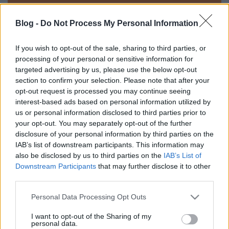
Blog -
Do Not Process My Personal Information
Hacktivity Wargame - BettyLove
If you wish to opt-out of the sale, sharing to third parties, or
processing of your personal or sensitive information for
megoldás
targeted advertising by us, please use the below opt-out
buherator
•
2011. október 14.
3
section to confirm your selection. Please note that after your
opt-out request is processed you may continue seeing
interest-based ads based on personal information utilized by
Ígéretemhez híven íme az első megoldás videó:
us or personal information disclosed to third parties prior to
Néhány extra tipp/trükk/kulisszatitok:Ez a műfaj
your opt-out. You may separately opt-out of the further
alapvetően a kreativitásról szól, de azért néha nem
disclosure of your personal information by third parties on the
árt, ha észben tartod, mi mindenről olvastál az
IAB’s list of downstream participants. This information may
elmúlt években ;)Az SSH szerver azért olyan dög
also be disclosed by us to third parties on the
IAB’s List of
lassú, mert több száz…
Downstream Participants
that may further disclose it to other
third parties.
iCTF
Please note that this website/app uses one or more Google
Personal Data Processing Opt Outs
buherator
•
2011. május 06.
0
services and may gather and store information including but
not limited to your visit or usage behaviour. You may click to
I want to opt-out of the Sharing of my
personal data.
Az iCTF egy közel ezer résztvevővel megrendezésre
grant or deny consent to Google and its third-party tags to