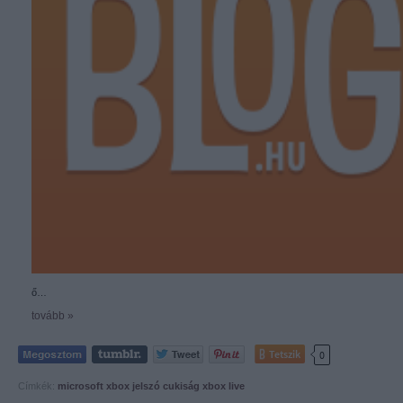
ő…
tovább »
Tetszik
0
Címkék:
microsoft
xbox
jelszó
cukiság
xbox live