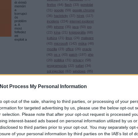
ét érintó
firefox
(
64
)
flash
(
33
)
gondolat
memóri
a
(
31
)
google
(
59
)
google chrome
korrupci
(
36
)
hacktivity
(
37
)
hírek
(
117
)
ós
problém
incidens
(
224
)
internet explorer
a. A
(
88
)
iphone
(
35
)
java
(
50
)
jog
most
felfedez
(
22
)
kína
(
21
)
kriptográfia
(
68
)
ett
kultúra
(
21
)
linux
(
24
)
malware
exploit a
(
43
)
microsoft
(
142
)
móka
(
48
)
mozilla
(
23
)
office
(
26
)
oracle
(
40
)
os x
(
43
)
patch
(
197
)
php
(
20
)
politika
(
31
)
privacy
(
58
)
programozás
(
22
)
safari
(
34
)
sql injection
(
62
)
windows
(
85
)
xss
(
77
)
Címkefelhő
Not Process My Personal Information
Magyar blogok
0xFF
to opt-out of the sale, sharing to third parties, or processing of your per
Antivírus blog
formation for targeted advertising by us, please use the below opt-out s
ASVA.info
r selection. Please note that after your opt-out request is processed y
A
Microso
Breach
eing interest-based ads based on personal information utilized by us or
ft
LockPicking
ideiglen
disclosed to third parties prior to your opt-out. You may separately opt-
es
NOPblog
javítást
losure of your personal information by third parties on the IAB’s list of
ÖrdöglakatBlog
adott ki