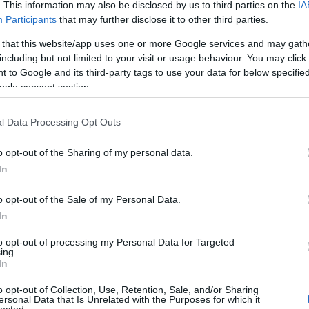
. This information may also be disclosed by us to third parties on the
IA
az
SGHCToma
Internet
Participants
that may further disclose it to other third parties.
Synsecblog
Explore
r célzott
Szertár
támadá
 that this website/app uses one or more Google services and may gath
sokban
kihaszn
including but not limited to your visit or usage behaviour. You may click 
ált 0-
Magyar oldalak
 to Google and its third-party tags to use your data for below specifi
day
hibájáho
ogle consent section.
z. A
Hacktivity
FixIt
Hungarian Unix Portal
eltéríti
az
érintett
l Data Processing Opt Outs
MSHTM
Külföldi oldalak
L API-
kat, és
o opt-out of the Sharing of my personal data.
a
ExploitDB
meglév
In
Hack-A-Day
ő
funkcio
Hackers for Charity
nalitás
újrafelh
Packet Storm
o opt-out of the Sale of my Personal Data.
asználá
Phrack
sával
In
helyre
SecurityFocus
rakja a
SecurityTube
referen
to opt-out of processing my Personal Data for Targeted
cia
upSploit
ing.
számlál
WeChall
ókat,
In
ami a
o opt-out of Collection, Use, Retention, Sale, and/or Sharing
Kultúra
ersonal Data that Is Unrelated with the Purposes for which it
lected.