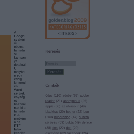
A
Google
szakért
ői
célzott
támadá
Keresés
si
kampán
yt
detektál
t,
melybe
n egy
eddig
ismeretl
Címkék
en
Word
sérülék
0day
(
110
)
adobe
(
87
)
adobe
enység
et
reader
(
21
)
anonymous
(
26
)
használ
apple
(
60
)
az olvasó ír
(
49
)
nak ki a
támadó
blackhat
(
20
)
botnet
(
22
)
bug
k. A
(
200
)
buherablog
(
44
)
buhera
problém
a az
sörözés
(
39
)
bukta
(
49
)
deface
RTF
(
38
)
dns
(
22
)
dos
(
29
)
fájlok
kezelés
esemény
(
82
)
facebook
(
26
)