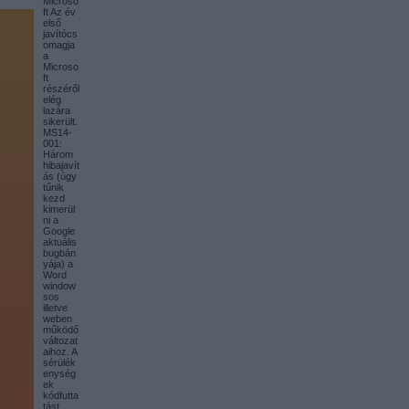
Microso
ft Az év
első
javítócs
omagja
a
Microso
ft
részéről
elég
lazára
sikerült.
MS14-
001:
Három
hibajavít
ás (úgy
tűnik
kezd
kimerül
ni a
Google
aktuális
bugbán
yája) a
Word
window
sos
illetve
weben
működő
változat
aihoz. A
sérülék
enység
ek
kódfutta
tást