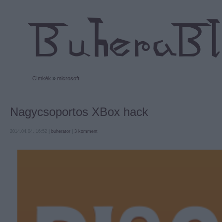
Címkék
»
microsoft
Nagycsoportos XBox hack
2014.04.04. 16:52 |
buherator
|
3
komment