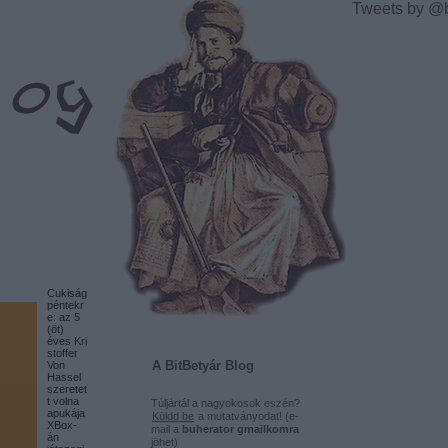
Tweets by @
Cukiság
péntekr
e: az 5
(öt)
éves Kri
stoffer
A BitBetyár Blog
Von
Hassel
szeretet
t volna
Túljártál a nagyokosok eszén?
apukája
Küldd be
a mutatványodat! (e-
XBox-
mail a
buherator gmailkomra
án
jöhet)