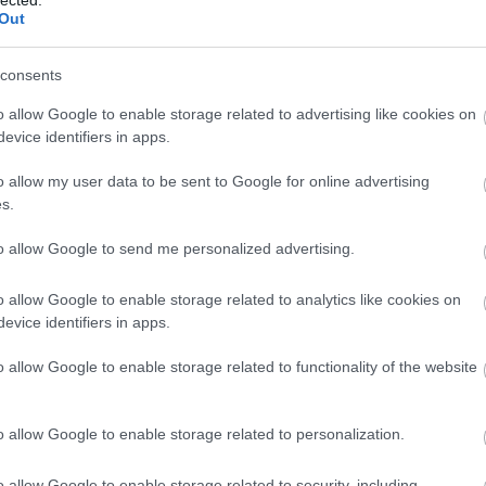
Az Új Buherátor Teszt
Out
Buherátor Teszt
Hacker HOWTO
Infosec Reactions
consents
Think Geek
o allow Google to enable storage related to advertising like cookies on
xkcd
evice identifiers in apps.
Feedek
o allow my user data to be sent to Google for online advertising
RSS 2.0
s.
Microso
bejegyzések
,
kommentek
ft
MS14-
Atom
005: Az
to allow Google to send me personalized advertising.
bejegyzések
,
kommentek
XML
Core
Service
s
o allow Google to enable storage related to analytics like cookies on
sérülék
enység
evice identifiers in apps.
Archívum
e
lehetőv
é teheti,
2014 április
(
5
)
o allow Google to enable storage related to functionality of the website
hogy
egy
2014 március
(
7
)
speciáli
2014 február
(
11
)
s
webolda
2014 január
(
9
)
o allow Google to enable storage related to personalization.
l
2013 december
(
11
)
segítsé
gével
2013 november
(
11
)
fájlokat
o allow Google to enable storage related to security, including