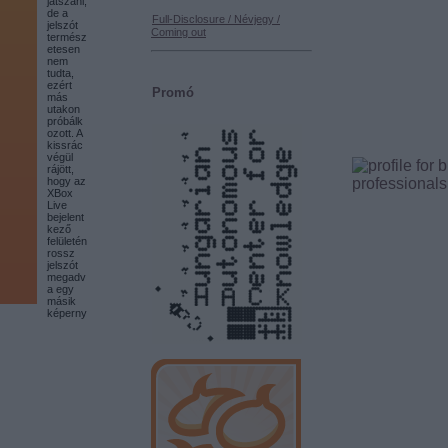
játszani,
de a
Full-Disclosure / Névjegy /
jelszót
Coming out
termész
etesen
nem
tudta,
ezért
Promó
más
utakon
próbálk
ozott. A
kissrác
végül
rájött,
hogy az
XBox
Live
bejelent
kező
felületén
rossz
jelszót
megadv
a egy
másik
képerny