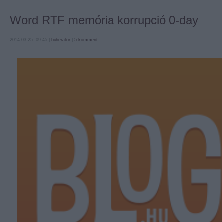
Word RTF memória korrupció 0-day
2014.03.25. 09:45 |
buherator
|
5
komment