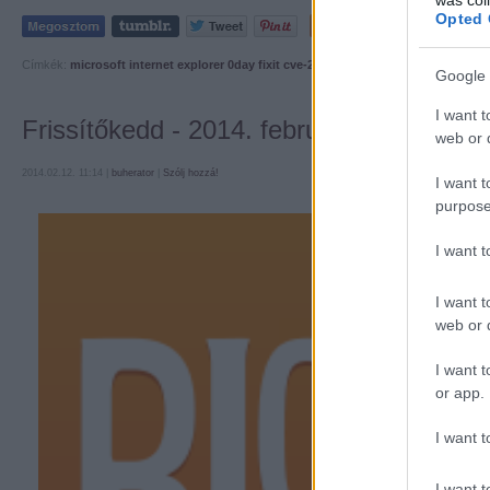
Opted 
Tetszik
0
Címkék:
microsoft
internet explorer
0day
fixit
cve-2014-0322
fireeye
Google 
I want t
Frissítőkedd - 2014. február
web or d
2014.02.12. 11:14 |
buherator
|
Szólj hozzá!
I want t
purpose
I want 
I want t
web or d
I want t
or app.
I want t
I want t