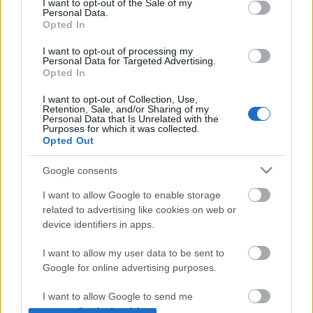
I want to opt-out of the Sale of my
Jobb később mint soha: Phrack #67
Personal Data.
Opted In
buherator
•
2010. november 29.
1
I want to opt-out of processing my
Personal Data for Targeted Advertising.
Opted In
Nem mai a hír, és már más magyar blogokon/a helyi
twitteren is kint volt, de már csak azért is kiírom,
I want to opt-out of Collection, Use,
hogy ne feledkezzek meg újra arról, hogy mit
Retention, Sale, and/or Sharing of my
Personal Data that Is Unrelated with the
akartam olvasni:Megjelent a Phrack #67, ezzel a
Purposes for which it was collected.
magazin betöltötte a 25. életévét. Boldog szülinapot!
Opted Out
PaX Team interjú
Google consents
I want to allow Google to enable storage
buherator
•
2009. június 14.
2
related to advertising like cookies on web or
device identifiers in apps.
A Phrack 66. számában a már jól megszokott
hardcore finomságokon kívül külön örömre adhat
I want to allow my user data to be sent to
okot kis hazánk egyik büszkeségével, a PaX Teammel
Google for online advertising purposes.
készített interjú, melynek magyar változatát most itt
olvashatjátok: Azonosító: pipacs Ismert mint: PaX
I want to allow Google to send me
Team Azonosító eredete:…
personalized advertising.