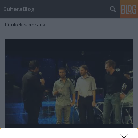
BuheraBlog
Címkék
»
phrack
BlueHat Prize eredmények