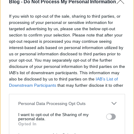
Blog -
Do Not Process My Personal Information
buherator
•
2012. július 30.
0
If you wish to opt-out of the sale, sharing to third parties, or
Múlt héten a Black Hat USA konferencián kiosztották
processing of your personal or sensitive information for
az első BlueHat Prize díjait. A pályázat célja olyan új
targeted advertising by us, please use the below opt-out
technológiák kidolgozása volt, melyek hatékony
section to confirm your selection. Please note that after your
védelmet biztosítanak napjaink exploitjaiban
opt-out request is processed you may continue seeing
használt ROP láncok ellen, esetleg végérvényesen
interest-based ads based on personal information utilized by
megakadályozzák a…
us or personal information disclosed to third parties prior to
your opt-out. You may separately opt-out of the further
Hírek - 2012/15. hét
disclosure of your personal information by third parties on the
IAB’s list of downstream participants. This information may
buherator
•
2012. április 15.
0
also be disclosed by us to third parties on the
IAB’s List of
Downstream Participants
that may further disclose it to other
Phrack #68 Megjelent mindnyájunk kedvenc
third parties.
underground e-zine-jének legújabb kiadása, a
Please note that this website/app uses one or more Google
Personal Data Processing Opt Outs
Phrack #68. A tartalomból: FX profil, a jemalloc()
services and may gather and store information including but
exploitálás elmélete és gyakorlata, az MS11-004
not limited to your visit or usage behaviour. You may click to
I want to opt-out of the Sharing of my
kihasználása, Domain Controller post-exploitation,
personal data.
grant or deny consent to Google and its third-party tags to
és sok minden más. Jó…
Opted In
use your data for below specified purposes in below Google
consent section.