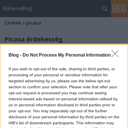
BuheraBlog
Címkék
»
picasa
Picasa érdekesség
buherator
•
2012. április 03.
3
Blog -
Do Not Process My Personal Information
Rég óta adós vagyok MarkKxldOR felfedezésével.
Ennek oka, hogy sajnos a Picasa-Google+ páros
If you wish to opt-out of the sale, sharing to third parties, or
használatához kevésnek bizonyult a
processing of your personal or sensitive information for
türelmem/tehetségem, így nem tudtam kipróbálni a
targeted advertising by us, please use the below opt-out
section to confirm your selection. Please note that after your
dolgot, de bárki előtt nyitva áll a lehetőség: A
opt-out request is processed you may continue seeing
sebezhetőség (jobbára kellemetlenségnek…
interest-based ads based on personal information utilized by
Néhány arcpirító Google
us or personal information disclosed to third parties prior to
your opt-out. You may separately opt-out of the further
sebezhetőség
disclosure of your personal information by third parties on the
IAB’s list of downstream participants. This information may
buherator
•
2007. szeptember 24.
0