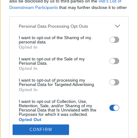
also be disclosed by us to third parties on the
IAB’s List of
Downstream Participants
that may further disclose it to other
Rá jár a rúd a Google-re mostanában. Hiába, nem
third parties.
könnyű a világ egyik legnagyobb informatikai
szolgáltatójának lenni... Már beszámoltam a Google
Please note that this website/app uses one or more Google
Personal Data Processing Opt Outs
Search Appliance hibájáról, ami közel 200.000
services and may gather and store information including but
felhasználót érintett. Midnenkit megnyugtatok, a
not limited to your visit or usage behaviour. You may click to
I want to opt-out of the Sharing of my
personal data.
grant or deny consent to Google and its third-party tags to
mostaniak még ennél is…
Opted In
use your data for below specified purposes in below Google
consent section.
I want to opt-out of the Sale of my
Komoly hibák a Picasaban
Personal Data.
Opted In
buherator
•
2007. augusztus 20.
0
I want to opt-out of processing my
Personal Data for Targeted Advertising.
Billy Rios és Nathan McFeters olyan hibát találtak a
Opted In
Picasa Windowsos változatában, amely lehetővé
teszi egy távoli támadó számára, hogy letöltse a
I want to opt-out of Collection, Use,
Retention, Sale, and/or Sharing of my
felhasználó Picasaba töltött képeit. A hiba a
Personal Data that Is Unrelated with the
program által regisztrált picasa:// URI kezelőjében
Purposes for which it was collected.
Opted Out
van, a problémát ráadásul…
CONFIRM
Google consents