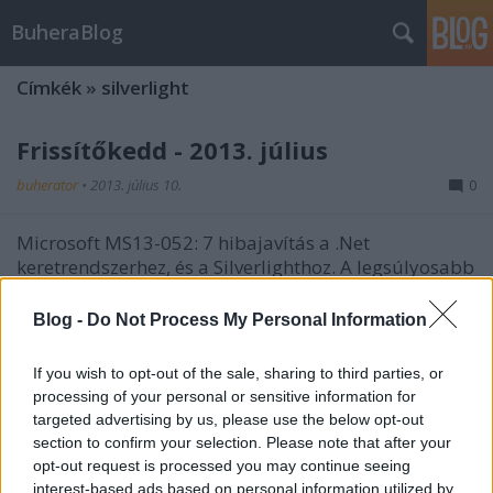
BuheraBlog
Címkék
»
silverlight
Frissítőkedd - 2013. július
buherator
•
2013. július 10.
0
Microsoft MS13-052: 7 hibajavítás a .Net
keretrendszerhez, és a Silverlighthoz. A legsúlyosabb
probléma kliens oldalon kernel módú kódfuttatást
tesz lehetővé (ismét TrueType) speciálisan
Blog -
Do Not Process My Personal Information
összeállítot weboldalakon keresztül. A .Net
sérülékenységek a Code Access Security…
If you wish to opt-out of the sale, sharing to third parties, or
processing of your personal or sensitive information for
Microsoft frissítőkedd - 2011.
targeted advertising by us, please use the below opt-out
október
section to confirm your selection. Please note that after your
opt-out request is processed you may continue seeing
buherator
•
2011. október 12.
0
interest-based ads based on personal information utilized by