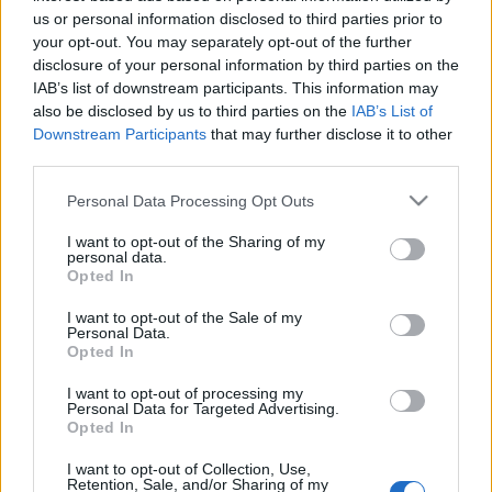
us or personal information disclosed to third parties prior to
Beköszöntött a hideg, de a Microsoft egy nagy adag
your opt-out. You may separately opt-out of the further
frissítéssel gondoskodik róla, hogy égjen a kezünk
disclosure of your personal information by third parties on the
alatt a munka. A szokásos javítócsomagok mellett
IAB’s list of downstream participants. This information may
megjelent a Microsoft Security Intelligence Report
also be disclosed by us to third parties on the
IAB’s List of
legfrissebb kiadása is, melynek tanúsága szerint a
Downstream Participants
that may further disclose it to other
third parties.
támadások 99%-a még mindig…
Please note that this website/app uses one or more Google
Personal Data Processing Opt Outs
Microsoft frissítőkedd - 2011. június
services and may gather and store information including but
not limited to your visit or usage behaviour. You may click to
I want to opt-out of the Sharing of my
buherator
•
2011. június 15.
0
personal data.
grant or deny consent to Google and its third-party tags to
Opted In
use your data for below specified purposes in below Google
Izgalmas nap volt a tegnapi, a Microsoft és az Adobe
consent section.
I want to opt-out of the Sale of my
Personal Data.
is nagyot frissített, következzen először is az előbbi
Opted In
gyártó javítás-listája:MS11-038: Az OLE Automation
rosszul kezeli a WMF fájlokat, ami kódfuttatásra ad
I want to opt-out of processing my
lehetőséget speciálisan összeállított weboldalakon
Personal Data for Targeted Advertising.
Opted In
keresztül. A…
I want to opt-out of Collection, Use,
Retention, Sale, and/or Sharing of my